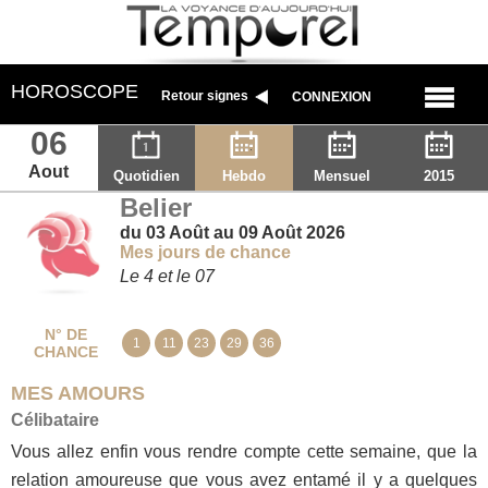
HOROSCOPE
Retour signes
CONNEXION
06
Aout
Quotidien
Hebdo
Mensuel
2015
Belier
du 03 Août au 09 Août 2026
Mes jours de chance
Le 4 et le 07
N° DE
1
11
23
29
36
CHANCE
MES AMOURS
Célibataire
Vous allez enfin vous rendre compte cette semaine, que la
relation amoureuse que vous avez entamé il y a quelques