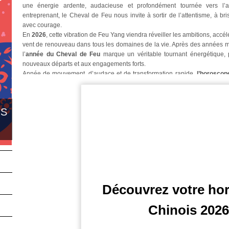
une énergie ardente, audacieuse et profondément tournée vers l’ac
entreprenant, le Cheval de Feu nous invite à sortir de l’attentisme, à brise
avec courage.
En
2026
, cette vibration de Feu Yang viendra réveiller les ambitions, accélé
vent de renouveau dans tous les domaines de la vie. Après des années mar
l’
année du Cheval de Feu
marque un véritable tournant énergétique,
nouveaux départs et aux engagements forts.
Année de mouvement, d’audace et de transformation rapide,
l’horoscop
de Feu mettra en lumière les notions de liberté personnelle, de dépasseme
Les élans collectifs pourraient également s’intensifier, portés par un 
d’actions concrètes. Le Cheval, associé à l’élément Feu, nous rappellera l
IS
mais aussi de canaliser nos élans afin d’éviter la précipitation et l’épuisem
Si
l’année du Cheval de Feu en astrologie chinoise
invite à l’enthousias
la maîtrise du Feu intérieur. Elle nous demandera de faire preuve de dis
des choix en conscience, et de ne pas brûler les étapes. Cette année ser
anciens
, oser de nouvelles voies, réinventer sa trajectoire personnelle o
avec sa vérité profonde.
Ce passage sous l’influence du
signe chinois du Cheval en 2026
pour
audacieuses, les projets novateurs, ainsi que de grands mouvements de 
Découvrez votre ho
Avancées sociales, mutations économiques, prises de conscience rapides
2026
s’annonce comme une année charnière, pleine de défis mais aussi d
Chinois 2026
Toutefois, il faudra apprendre à tempérer l’excès d’agitation, à canali
créateur et non destructeur.