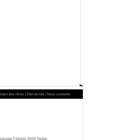
nnaire des rêves
|
Plan du site
|
Nous contacter
oscope Chinois 2026 Singe