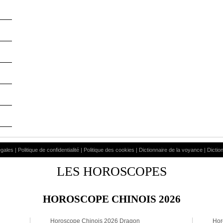
égales
|
Politique de confidentialité
|
Politique des cookies
|
Dictionnaire de la voyance
|
Dictio
LES HOROSCOPES
HOROSCOPE CHINOIS 2026
Horoscope Chinois 2026 Dragon
Hor