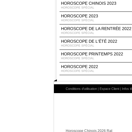
HOROSCOPE CHINOIS 2023
HOROSCOPE SPÉCIAL
HOROSCOPE 2023
HOROSCOPE SPÉCIAL
HOROSCOPE DE LA RENTRÉE 2022
HOROSCOPE SPÉCIAL
HOROSCOPE DE L'ÉTÉ 2022
HOROSCOPE SPÉCIAL
HOROSCOPE PRINTEMPS 2022
HOROSCOPE SPÉCIAL
HOROSCOPE 2022
HOROSCOPE SPÉCIAL
Salut c'est nous...
les Cookies !
Conditions d'utilisation
|
Espace Client
|
Infos l
On a attendu d'être sûrs que le contenu de ce site vous intéresse
avant de vous déranger, mais on aimerait bien vous
accompagner pendant votre visite...
C'est OK pour vous ?
Lire la politique de confidentialité
Consentements certifiés par
Horoscope Chinois 2026 Rat