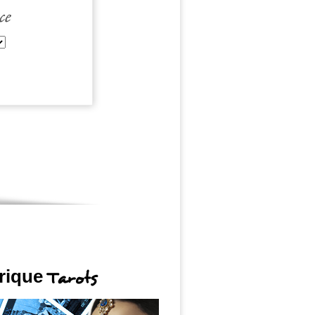
6
?
ce
ne chinois
, dans les domaines les plus
s experts vous ont préparé un
horoscope
re de cette année placée sous le signe du
e
votre horoscope chinois 2026 !
rique
Tarots