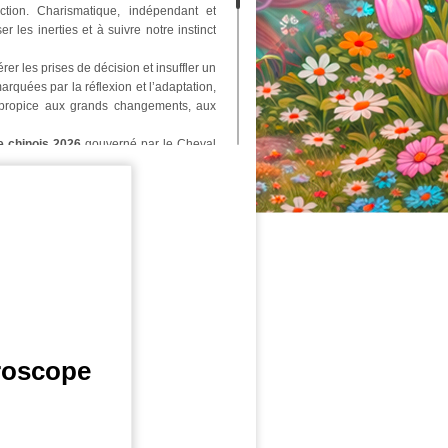
tion. Charismatique, indépendant et
r les inerties et à suivre notre instinct
rer les prises de décision et insuffler un
quées par la réflexion et l’adaptation,
 propice aux grands changements, aux
e chinois 2026
gouverné par le Cheval
nt de soi et d’affirmation individuelle.
besoin profond de vérité, de justice et
’importance d’oser, d’agir avec le cœur,
ent.
me et à l’élan, elle nous enseigne aussi
cernement face à l’impulsivité, de poser
a idéale pour
rompre avec les schémas
u professionnelle, et s’aligner davantage
rait également favoriser les initiatives
transformation à l’échelle collective.
roscope
, réorganisations profondes :
le chinois
e puissantes opportunités d’évolution.
ser l’énergie pour que le Feu devienne