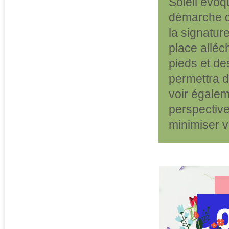
Soleil évoq
démarche da
la signatur
place alléc
pieds et de
permettra d
voir égalem
perspective
minimiser vo