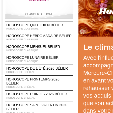
CHANGER DE SIGNE
HOROSCOPE QUOTIDIEN BÉLIER
HOROSCOPE CLASSIQUE
HOROSCOPE HEBDOMADAIRE BÉLIER
Bélier
Taureau
Gémeaux
Cancer
HOROSCOPE CLASSIQUE
Le clim
HOROSCOPE MENSUEL BÉLIER
HOROSCOPE CLASSIQUE
Avec l'infl
HOROSCOPE LUNAIRE BÉLIER
Lion
Vierge
Balance
Scorpion
HOROSCOPE CLASSIQUE
accompagné
HOROSCOPE DE L'ÉTÉ 2026 BÉLIER
Mercure-Chi
HOROSCOPE SPÉCIAL
HOROSCOPE PRINTEMPS 2026
en avant vo
BÉLIER
Sagittaire
Capricorne
Verseau
Poissons
rehausser v
HOROSCOPE SPÉCIAL
HOROSCOPE CHINOIS 2026 BÉLIER
vos acquis 
HOROSCOPE SPÉCIAL
que son act
HOROSCOPE SAINT VALENTIN 2026
BÉLIER
dans votre 
HOROSCOPE SPÉCIAL