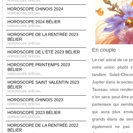
HOROSCOPE SPÉCIAL
HOROSCOPE CHINOIS 2024
HOROSCOPE SPÉCIAL
HOROSCOPE 2024 BÉLIER
HOROSCOPE SPÉCIAL
HOROSCOPE DE LA RENTRÉE 2023
BÉLIER
HOROSCOPE SPÉCIAL
En couple
HOROSCOPE DE L'ÉTÉ 2023 BÉLIER
HOROSCOPE SPÉCIAL
Le ciel astral de ce 
HOROSCOPE PRINTEMPS 2023
votre union plutôt i
BÉLIER
HOROSCOPE SPÉCIAL
tandem Soleil-Chiro
Jupiter dans le secte
HOROSCOPE SAINT VALENTIN 2023
BÉLIER
Taureau, vous rendent
HOROSCOPE SPÉCIAL
n'en sera peut-être
HOROSCOPE CHINOIS 2023
partenaire qui semb
HOROSCOPE SPÉCIAL
qui aura plus env
HOROSCOPE 2023 BÉLIER
HOROSCOPE SPÉCIAL
grands élans de sens
HOROSCOPE DE LA RENTRÉE 2022
également ne pas f
BÉLIER