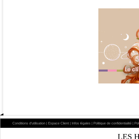
Conditions d'utilisation
|
Espace Client
|
Infos légales
|
Politique de confidentialité
|
Po
LES 