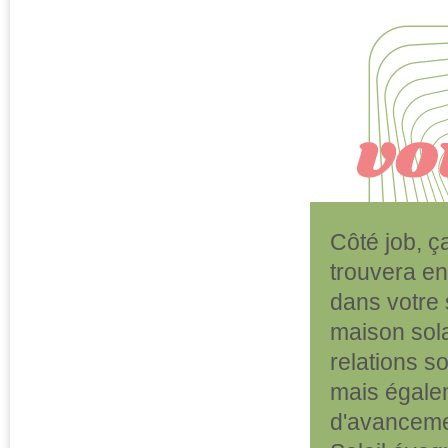
Côté job, ç
trouvera en
dans votre 
maison sola
relations s
mais égalem
d'avancemen