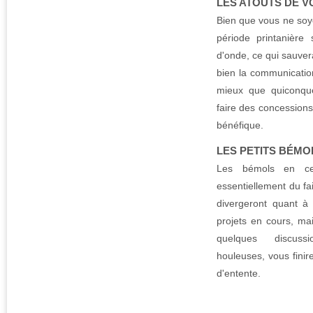
LES ATOUTS DE 
Bien que vous ne soy
période printanière
d'onde, ce qui sauver
bien la communicatio
mieux que quiconque
faire des concession
bénéfique.
LES PETITS BÉMO
Les bémols en ce 
essentiellement du fa
divergeront quant à
projets en cours, m
quelques discuss
houleuses, vous finir
d'entente.