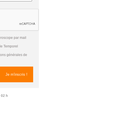
oroscope par mail
 de Temporel
tions générales de
 02 h