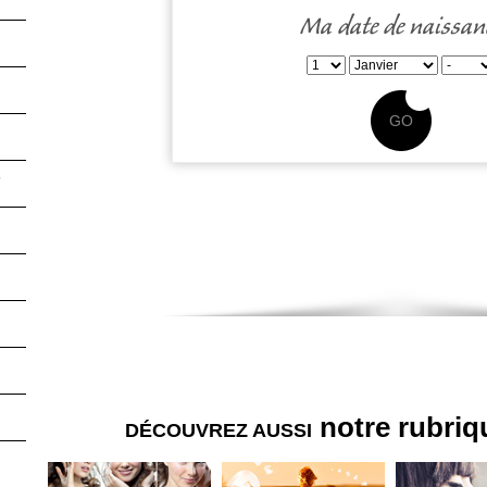
! Vous pourrez y retrouver toutes les tendances de votre année, dans les d
de votre signe astrologique chinois. Nos meilleurs astrologues vous o
Ma date de naissan
complet, précis et détaillé, qui vous offrira une vision globale de cett
l'équipe Temporel vous souhaite une bonne découverte de votre horoscope
GO
6
notre rubri
DÉCOUVREZ AUSSI