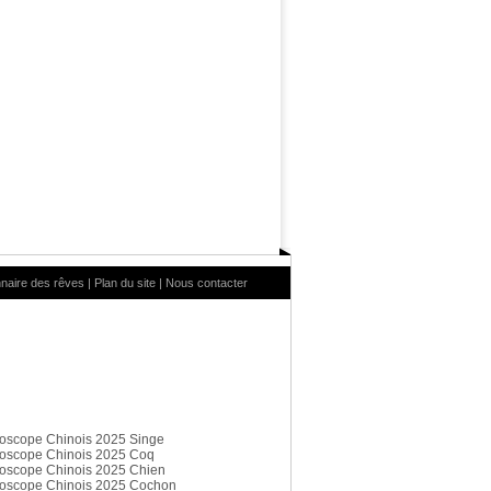
nnaire des rêves
|
Plan du site
|
Nous contacter
oscope Chinois 2025 Singe
oscope Chinois 2025 Coq
oscope Chinois 2025 Chien
oscope Chinois 2025 Cochon