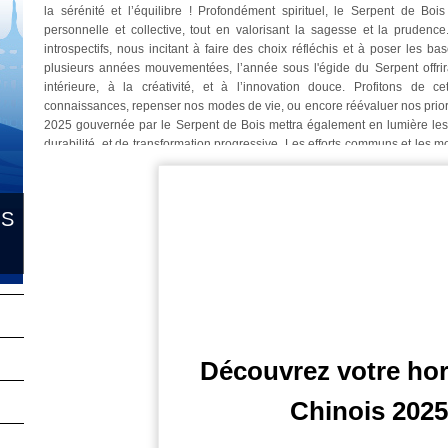
la sérénité et l’équilibre ! Profondément spirituel, le Serpent de Bois
personnelle et collective, tout en valorisant la sagesse et la prudenc
introspectifs, nous incitant à faire des choix réfléchis et à poser les 
plusieurs années mouvementées, l’année sous l'égide du Serpent offrir
intérieure, à la créativité, et à l’innovation douce. Profitons de c
connaissances, repenser nos modes de vie, ou encore réévaluer nos priorit
2025 gouvernée par le Serpent de Bois mettra également en lumière les
durabilité, et de transformation progressive. Les efforts communs et les 
avec des impacts significatifs au niveau écologique, social, ou spirituel
nous rappellera l’importance d’une approche réfléchie, patiente et tournée 
Mais si le Serpent de Bois dans l'horoscope chinois invite à l’introspecti
IS
aussi une année utile pour poser les fondations d’un avenir différent ; que 
Serpent de Bois devrait nous aider à muer en douceur, à cultiver la
intelligence et discernement. Cette année dans le zodiaque chinoi
opportunités pour évoluer avec élégance et résilience, tout en renforça
spirituelles.
Enfin, ce passage au règne du Serpent de Bois pourrait apporter de
intelligents, et des résultats positifs grâce à une approche collective ! 
dialogues internationaux, et innovations dans divers domaines : 2025 po
Découvrez votre ho
le bien-être et l’avenir de l’humanité. Toutefois, il faudra faire preuve 
céder à des décisions impulsives. L'astrologie chinoise 2025 nous invite
Chinois 2025
réfléchir à nos aspirations profondes, et à collaborer pour construire 
vivre personnellement cette année 2025 ? Découvrez-le gratuitement grâc