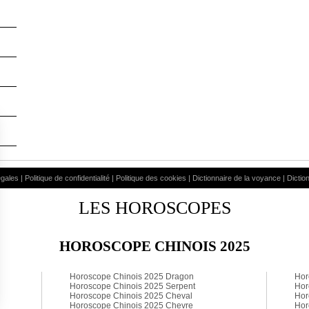
égales
|
Politique de confidentialité
|
Politique des cookies
|
Dictionnaire de la voyance
|
Dictio
LES HOROSCOPES
HOROSCOPE CHINOIS 2025
Horoscope Chinois 2025 Dragon
Hor
Horoscope Chinois 2025 Serpent
Hor
Horoscope Chinois 2025 Cheval
Hor
Horoscope Chinois 2025 Chevre
Hor