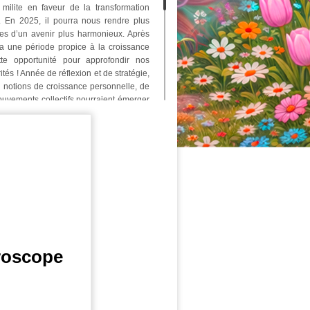
 milite en faveur de la transformation
e. En 2025, il pourra nous rendre plus
bases d’un avenir plus harmonieux. Après
a une période propice à la croissance
ette opportunité pour approfondir nos
és ! Année de réflexion et de stratégie,
 notions de croissance personnelle, de
mouvements collectifs pourraient émerger
 ! Le Serpent, associé à l’élément Bois,
vers le long terme.
on et au renouvellement, il nous annonce
ce soit à titre personnel ou mondial ! Le
 sagesse, et à aborder les défis avec
s annonce donc une période riche en
nt notre connexion avec les dimensions
s solutions créatives, des compromis
Nouveaux acquis sociaux, progrès dans les
urrait devenir une année charnière pour
roscope
de prudence et de patience pour éviter de
ra donc à préparer l’avenir avec soin, à
un monde meilleur ! Comment allez-vous
e à notre grand horoscope chinois 2025