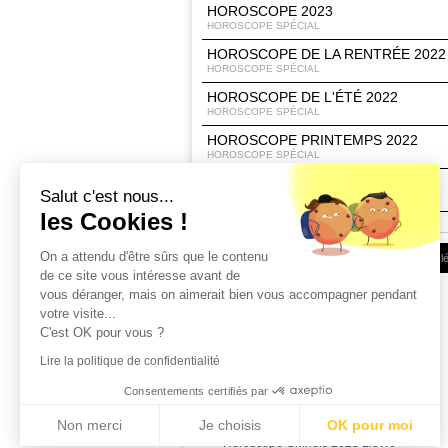
HOROSCOPE 2023
HOROSCOPE SPÉCIAL
HOROSCOPE DE LA RENTRÉE 2022
HOROSCOPE SPÉCIAL
HOROSCOPE DE L'ÉTÉ 2022
HOROSCOPE SPÉCIAL
HOROSCOPE PRINTEMPS 2022
HOROSCOPE SPÉCIAL
HOROSCOPE 2022
Salut c'est nous...
HOROSCOPE SPÉCIAL
les Cookies !
On a attendu d'être sûrs que le contenu
Conditions d'utilisation
|
Espace Client
|
Infos l
de ce site vous intéresse avant de
vous déranger, mais on aimerait bien vous accompagner pendant
votre visite...
C'est OK pour vous ?
Lire la politique de confidentialité
Consentements certifiés par
Horoscope Chinois 2025 Rat
Horoscope Chinois 2025 Buffle
Non merci
Je choisis
OK pour moi
Horoscope Chinois 2025 Tigre
Horoscope Chinois 2025 Lievre