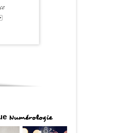
omaines les plus importants, en fonction
nt concocté un horoscope chinois 2025
ce
e nouvelle année exceptionnelle ! Toute
 chinois 2025 !
que
Numérologie