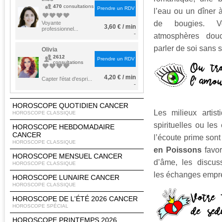
470
consultations
Prendre un RDV
l’eau ou un dîner à
de bougies. V
Voyante
3,60 € / min
professionnel...
-
atmosphères dou
parler de soi sans s
Olivia
2612
Prendre un RDV
consultations
4,20 € / min
Capter l'état d'espri...
-
HOROSCOPE QUOTIDIEN CANCER
Les milieux artisti
HOROSCOPE CLASSIQUE
spirituelles ou le
HOROSCOPE HEBDOMADAIRE
CANCER
l’écoute prime sont
HOROSCOPE CLASSIQUE
en Poissons
favor
HOROSCOPE MENSUEL CANCER
d’âme, les discus
HOROSCOPE CLASSIQUE
les échanges empre
HOROSCOPE LUNAIRE CANCER
HOROSCOPE CLASSIQUE
HOROSCOPE DE L'ÉTÉ 2026 CANCER
HOROSCOPE SPÉCIAL
HOROSCOPE PRINTEMPS 2026