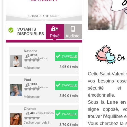
CHANGER DE SIGNE
VOYANTS
DISPONIBLES
Privé
Audiotel
Bélier
Taureau
Gémeaux
Cancer
Natacha
6268
J'APPELLE
consultations
3,95 € / min
Lion
Médium pur
Vierge
Balance
Scorpion
-
Cette Saint-Valenti
Paul
vos besoins essen
1046
J'APPELLE
consultations
sécurité et 
Sagittaire
Capricorne
Verseau
Poissons
émotionnelle.
3,50 € / min
Médium pur
-
Sous la
Lune en
Chance
signe opposé, vo
403
consultations
J'APPELLE
trouver l’équilibre 
J'utilise pour cela l...
Vous cherchez la st
3,70 € / min