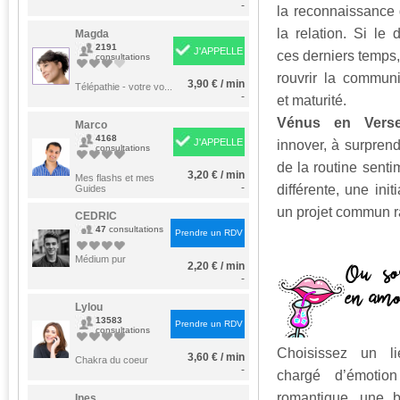
-
la reconnaissance 
la relation. Si le
Magda
2191
J'APPELLE
ces derniers temps,
consultations
rouvrir la commun
3,90 € / min
Télépathie - votre vo...
-
et maturité.
Vénus en Vers
Marco
4168
J'APPELLE
innover, à surprendr
consultations
de la routine senti
3,20 € / min
Mes flashs et mes
-
différente, une init
Guides
un projet commun r
CEDRIC
47
consultations
Prendre un RDV
Médium pur
2,20 € / min
-
Lylou
13583
Prendre un RDV
consultations
Choisissez un lie
3,60 € / min
Chakra du coeur
-
chargé d’émotion
romantique, une 
Ines