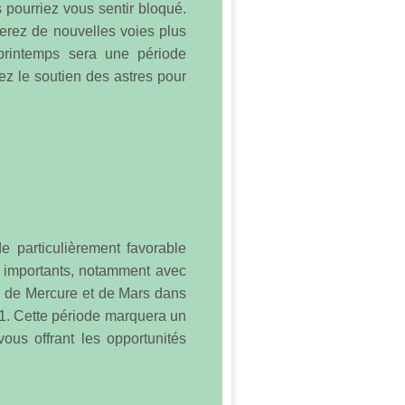
 pourriez vous sentir bloqué.
erez de nouvelles voies plus
printemps sera une période
ez le soutien des astres pour
e particulièrement favorable
s importants, notamment avec
l, de Mercure et de Mars dans
11. Cette période marquera un
vous offrant les opportunités