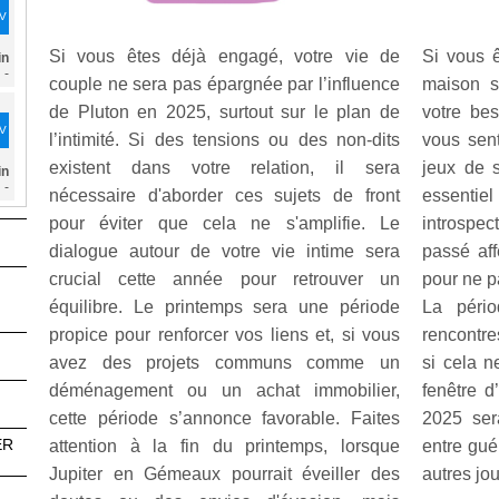
DV
Si vous êtes déjà engagé, votre vie de
Si vous ê
in
-
couple ne sera pas épargnée par l’influence
maison s
de Pluton en 2025, surtout sur le plan de
votre bes
DV
l’intimité. Si des tensions ou des non-dits
vous sent
existent dans votre relation, il sera
jeux de 
in
-
nécessaire d'aborder ces sujets de front
essentie
pour éviter que cela ne s'amplifie. Le
introspe
dialogue autour de votre vie intime sera
passé aff
crucial cette année pour retrouver un
pour ne 
équilibre. Le printemps sera une période
La pério
propice pour renforcer vos liens et, si vous
rencontre
avez des projets communs comme un
si cela n
déménagement ou un achat immobilier,
fenêtre d
cette période s’annonce favorable. Faites
2025 ser
ER
attention à la fin du printemps, lorsque
entre gué
Jupiter en Gémeaux pourrait éveiller des
autres jo