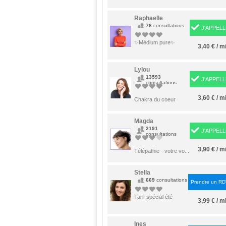
Raphaelle
78
consultations
J'APPELL
✨Médium pure✨
3,40 € / m
Lylou
13593
J'APPELL
consultations
3,60 € / m
Chakra du coeur
Magda
2191
J'APPELL
consultations
3,90 € / m
Télépathie - votre vo...
Stella
669
consultations
Prendre un R
Tarif spécial été
3,99 € / m
Ines