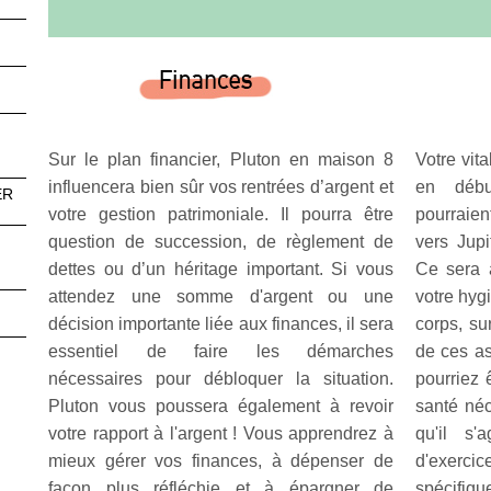
Sur le plan financier, Pluton en maison 8
Votre vita
influencera bien sûr vos rentrées d’argent et
en débu
ER
votre gestion patrimoniale. Il pourra être
pourraien
question de succession, de règlement de
vers Jupi
dettes ou d’un héritage important. Si vous
Ce sera 
attendez une somme d'argent ou une
votre hyg
décision importante liée aux finances, il sera
corps, su
essentiel de faire les démarches
de ces a
nécessaires pour débloquer la situation.
pourriez 
Pluton vous poussera également à revoir
santé néc
votre rapport à l'argent ! Vous apprendrez à
qu'il s'
mieux gérer vos finances, à dépenser de
d'exerc
façon plus réfléchie et à épargner de
spécifiqu