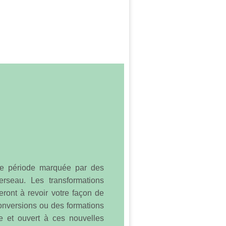
une période marquée par des
rseau. Les transformations
ront à revoir votre façon de
conversions ou des formations
le et ouvert à ces nouvelles