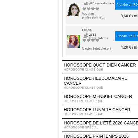
470
consultations
Prendre un R
Voyante
3,60 € / m
professionnel...
Olivia
2612
Prendre un R
consultations
4,20 € / m
Capter l'état d'espri...
HOROSCOPE QUOTIDIEN CANCER
HOROSCOPE CLASSIQUE
HOROSCOPE HEBDOMADAIRE
CANCER
HOROSCOPE CLASSIQUE
HOROSCOPE MENSUEL CANCER
HOROSCOPE CLASSIQUE
HOROSCOPE LUNAIRE CANCER
HOROSCOPE CLASSIQUE
HOROSCOPE DE L'ÉTÉ 2026 CANC
HOROSCOPE SPÉCIAL
HOROSCOPE PRINTEMPS 2026