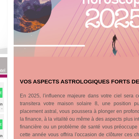
tel
VOS ASPECTS ASTROLOGIQUES FORTS DE
E
En 2025, l'influence majeure dans votre ciel sera 
transitera votre maison solaire 8, une position pu
in
n
-
placement astral, vous poussera à plonger en profon
la finance, à la vitalité ou même à des aspects plus int
E
financière ou un problème de santé vous préoccupe 
s
cette année vous offrira l'occasion de clôturer ces c
in