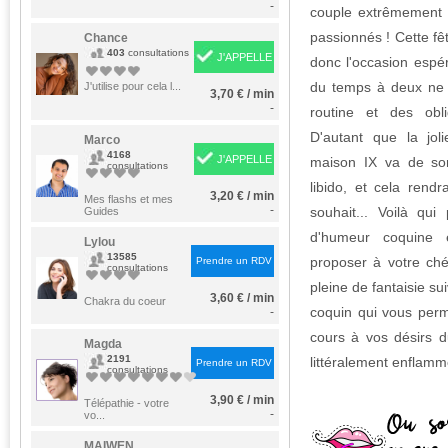
-
couple extrêmement c
passionnés ! Cette f
Chance
403
consultations
J'APPELLE
donc l'occasion espé
du temps à deux ne t
J'utilise pour cela l...
3,70 € / min
-
routine et des oblig
D'autant que la jol
Marco
4168
J'APPELLE
maison IX va de son
consultations
libido, et cela rendr
3,20 € / min
Mes flashs et mes
-
souhait... Voilà qui
Guides
d'humeur coquine 
Lylou
13585
proposer à votre ché
Prendre un RDV
consultations
pleine de fantaisie sui
3,60 € / min
Chakra du coeur
coquin qui vous perm
-
cours à vos désirs 
Magda
2191
littéralement enflamm
Prendre un RDV
consultations
3,90 € / min
Télépathie - votre
-
vo...
MAIWEN