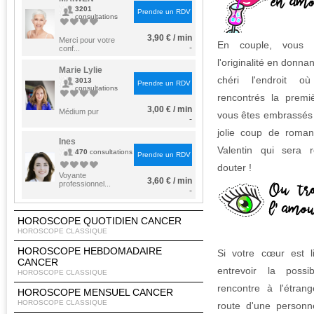
3201
Prendre un RDV
consultations
3,90 € / min
Merci pour votre
En couple, vous p
-
conf...
l'originalité en donna
Marie Lylie
chéri l'endroit 
3013
Prendre un RDV
consultations
rencontrés la premi
3,00 € / min
Médium pur
vous êtes embrassés 
-
jolie coup de roman
Ines
Valentin qui sera 
470
consultations
Prendre un RDV
douter !
Voyante
3,60 € / min
professionnel...
-
HOROSCOPE QUOTIDIEN CANCER
HOROSCOPE CLASSIQUE
HOROSCOPE HEBDOMADAIRE
Si votre cœur est li
CANCER
entrevoir la possi
HOROSCOPE CLASSIQUE
rencontre à l'étran
HOROSCOPE MENSUEL CANCER
HOROSCOPE CLASSIQUE
route d'une personn