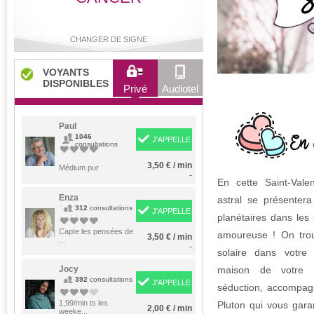
CHANGER DE SIGNE
VOYANTS
DISPONIBLES
Privé
Audiotel
Bélier
Taureau
Gémeaux
Cancer
Paul
1046
J'APPELLE
consultations
3,50 € / min
Lion
Médium pur
Vierge
Balance
Scorpion
-
En cette Saint-Valen
Enza
astral se présentera
312
consultations
J'APPELLE
planétaires dans les 
Sagittaire
Capricorne
Verseau
Poissons
Capte les pensées de
amoureuse ! On trouv
3,50 € / min
...
-
solaire dans votre 
Jocy
maison de votre l
392
consultations
J'APPELLE
séduction, accompag
1,99/min ts les
Pluton qui vous gara
2,00 € / min
weeke...