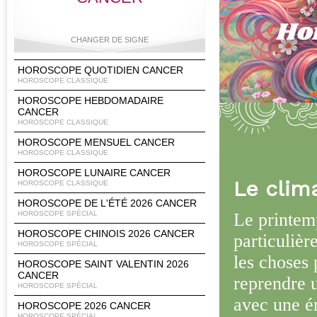
CHANGER DE SIGNE
HOROSCOPE QUOTIDIEN CANCER
HOROSCOPE CLASSIQUE
HOROSCOPE HEBDOMADAIRE
Bélier
Taureau
Gémeaux
Cancer
CANCER
HOROSCOPE CLASSIQUE
HOROSCOPE MENSUEL CANCER
HOROSCOPE CLASSIQUE
Lion
Vierge
Balance
Scorpion
HOROSCOPE LUNAIRE CANCER
Le clim
HOROSCOPE CLASSIQUE
HOROSCOPE DE L'ÉTÉ 2026 CANCER
Le printem
HOROSCOPE SPÉCIAL
HOROSCOPE CHINOIS 2026 CANCER
Sagittaire
Capricorne
Verseau
Poissons
particulièr
HOROSCOPE SPÉCIAL
les choses 
HOROSCOPE SAINT VALENTIN 2026
CANCER
reprendre 
HOROSCOPE SPÉCIAL
avec une é
HOROSCOPE 2026 CANCER
HOROSCOPE SPÉCIAL