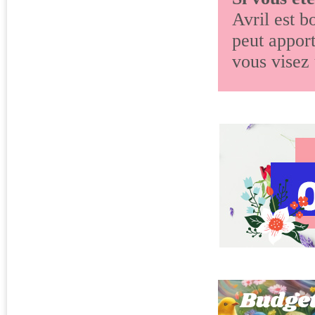
Avril est b
peut apport
vous visez 