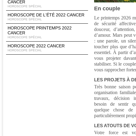
CANCER
HOROSCOPE SPÉCIAL
En couple
HOROSCOPE DE L'ÉTÉ 2022 CANCER
Le printemps 2026 me
HOROSCOPE SPÉCIAL
de sécurité affecti
HOROSCOPE PRINTEMPS 2022
douceur, d’attentio
CANCER
d’amour. Mars peut v
HOROSCOPE SPÉCIAL
: une parole, un sile
HOROSCOPE 2022 CANCER
toucher plus que d’h
HOROSCOPE SPÉCIAL
essentiel. À partir d’
vous projeter davan
stabiliser. Si le coup
vous rapprocher forte
LES PROJETS À D
Très bonne saison po
organisation familia
travaux, décision 
besoin de sentir q
quelque chose de 
particulièrement propi
LES ATOUTS DE 
Votre force est vo