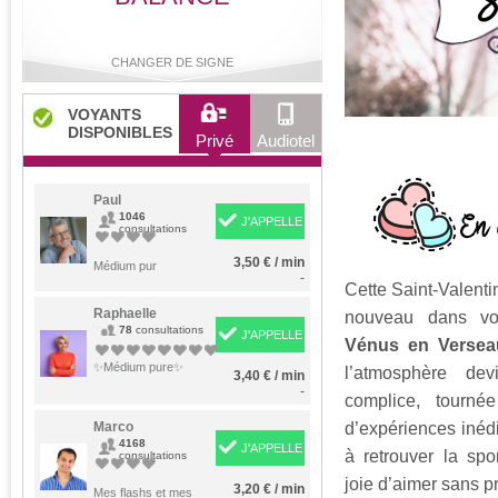
CHANGER DE SIGNE
VOYANTS
DISPONIBLES
Privé
Audiotel
Bélier
Taureau
Gémeaux
Cancer
Paul
1046
J'APPELLE
consultations
3,50 € / min
Lion
Médium pur
Vierge
Balance
Scorpion
-
Cette Saint-Valenti
Raphaelle
nouveau dans vot
78
consultations
J'APPELLE
Vénus en Versea
Sagittaire
Capricorne
Verseau
Poissons
✨Médium pure✨
l’atmosphère dev
3,40 € / min
-
complice, tourné
Marco
d’expériences inéd
4168
J'APPELLE
à retrouver la spon
consultations
joie d’aimer sans p
3,20 € / min
Mes flashs et mes