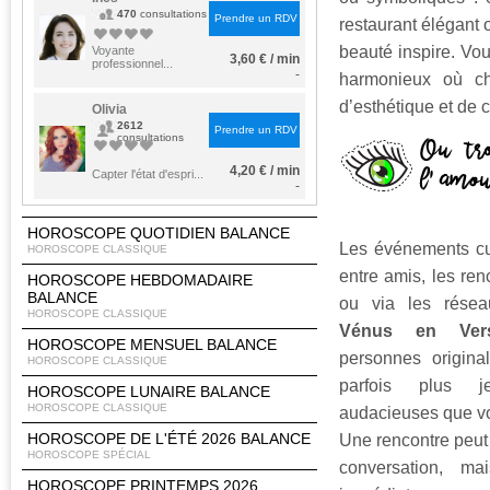
470
consultations
Prendre un RDV
restaurant élégant o
beauté inspire. Vo
Voyante
3,60 € / min
professionnel...
-
harmonieux où ch
d’esthétique et de c
Olivia
2612
Prendre un RDV
consultations
4,20 € / min
Capter l'état d'espri...
-
HOROSCOPE QUOTIDIEN BALANCE
Les événements cul
HOROSCOPE CLASSIQUE
entre amis, les renc
HOROSCOPE HEBDOMADAIRE
BALANCE
ou via les réseau
HOROSCOPE CLASSIQUE
Vénus en Ver
HOROSCOPE MENSUEL BALANCE
personnes originale
HOROSCOPE CLASSIQUE
parfois plus 
HOROSCOPE LUNAIRE BALANCE
HOROSCOPE CLASSIQUE
audacieuses que v
HOROSCOPE DE L'ÉTÉ 2026 BALANCE
Une rencontre peut 
HOROSCOPE SPÉCIAL
conversation, mai
HOROSCOPE PRINTEMPS 2026