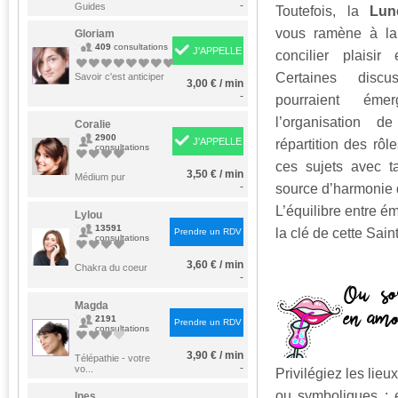
-
Guides
Toutefois, la
Lun
vous ramène à la r
Gloriam
409
consultations
J'APPELLE
concilier plaisir 
Certaines disc
Savoir c'est anticiper
3,00 € / min
-
pourraient éme
l’organisation 
Coralie
2900
J'APPELLE
répartition des rôl
consultations
ces sujets avec ta
3,50 € / min
Médium pur
-
source d’harmonie 
L’équilibre entre ém
Lylou
13591
la clé de cette Sain
Prendre un RDV
consultations
3,60 € / min
Chakra du coeur
-
Magda
2191
Prendre un RDV
consultations
3,90 € / min
Télépathie - votre
-
vo...
Privilégiez les lieux
ou symboliques : e
Ines