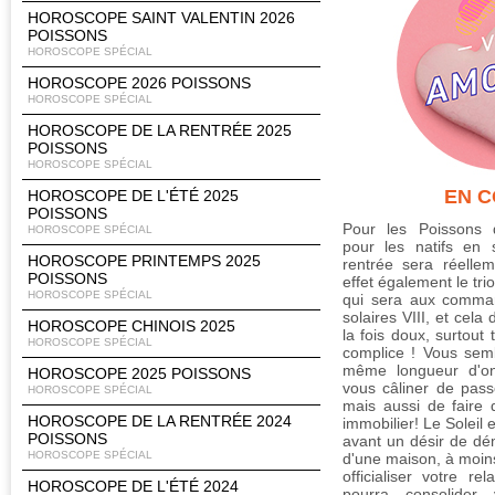
HOROSCOPE SAINT VALENTIN 2026
POISSONS
HOROSCOPE SPÉCIAL
HOROSCOPE 2026 POISSONS
HOROSCOPE SPÉCIAL
HOROSCOPE DE LA RENTRÉE 2025
POISSONS
HOROSCOPE SPÉCIAL
EN 
HOROSCOPE DE L'ÉTÉ 2025
POISSONS
Pour les Poissons
HOROSCOPE SPÉCIAL
pour les natifs en 
HOROSCOPE PRINTEMPS 2025
rentrée sera réelle
POISSONS
effet également le tri
HOROSCOPE SPÉCIAL
qui sera aux comma
solaires VIII, et cela
HOROSCOPE CHINOIS 2025
la fois doux, surtout
HOROSCOPE SPÉCIAL
complice ! Vous sem
même longueur d'on
HOROSCOPE 2025 POISSONS
vous câliner de pas
HOROSCOPE SPÉCIAL
mais aussi de faire
HOROSCOPE DE LA RENTRÉE 2024
immobilier! Le Soleil 
POISSONS
avant un désir de d
HOROSCOPE SPÉCIAL
d'une maison, à moin
officialiser votre re
HOROSCOPE DE L'ÉTÉ 2024
pourra consolider