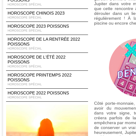
POISSONS
Jupiter dans votre m
HOROSCOPE SPÉCIAL
que cette rencontre 
HOROSCOPE CHINOIS 2023
dérouler dans un li
HOROSCOPE SPÉCIAL
régulièrement ! À l
piscine ou encore ch
HOROSCOPE 2023 POISSONS
HOROSCOPE SPÉCIAL
HOROSCOPE DE LA RENTRÉE 2022
POISSONS
HOROSCOPE SPÉCIAL
HOROSCOPE DE L'ÉTÉ 2022
POISSONS
HOROSCOPE SPÉCIAL
HOROSCOPE PRINTEMPS 2022
POISSONS
HOROSCOPE SPÉCIAL
HOROSCOPE 2022 POISSONS
HOROSCOPE SPÉCIAL
Côté porte-monnaie, i
avoir du mouvement
dans votre signe, to
créera parfois de la
empêchera par moment
de conserver un vrai
heureusement, Jupite