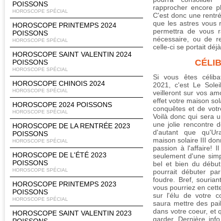
POISSONS
rapprocher encore p
HOROSCOPE SPÉCIAL
C'est donc une rentr
que les astres vous 
HOROSCOPE PRINTEMPS 2024
permettra de vous r
POISSONS
nécessaire, ou de re
HOROSCOPE SPÉCIAL
celle-ci se portait déjà
HOROSCOPE SAINT VALENTIN 2024
CÉLI
POISSONS
HOROSCOPE SPÉCIAL
Si vous êtes céliba
HOROSCOPE CHINOIS 2024
2021, c'est Le Sole
HOROSCOPE SPÉCIAL
veilleront sur vos amo
effet votre maison sol
HOROSCOPE 2024 POISSONS
conquêtes et de votr
HOROSCOPE SPÉCIAL
Voilà donc qui sera u
une jolie rencontre 
HOROSCOPE DE LA RENTRÉE 2023
d'autant que qu'Ur
POISSONS
maison solaire III don
HOROSCOPE SPÉCIAL
passion à l'affaire! 
HOROSCOPE DE L'ÉTÉ 2023
seulement d'une simp
POISSONS
bel et bien du début 
HOROSCOPE SPÉCIAL
pourrait débuter pa
foudre. Bref, sourian
HOROSCOPE PRINTEMPS 2023
vous pourriez en cett
POISSONS
sur l'élu de votre c
HOROSCOPE SPÉCIAL
saura mettre des pai
dans votre coeur, et 
HOROSCOPE SAINT VALENTIN 2023
garder. Dernière inf