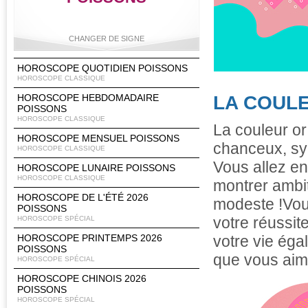
CHANGER DE SIGNE
HOROSCOPE QUOTIDIEN POISSONS
HOROSCOPE CLASSIQUE
HOROSCOPE HEBDOMADAIRE
LA COULE
Bélier
Taureau
Gémeaux
Cancer
POISSONS
HOROSCOPE CLASSIQUE
La couleur or
HOROSCOPE MENSUEL POISSONS
chanceux, sy
HOROSCOPE CLASSIQUE
Vous allez en
Lion
Vierge
Balance
Scorpion
HOROSCOPE LUNAIRE POISSONS
HOROSCOPE CLASSIQUE
montrer ambit
HOROSCOPE DE L'ÉTÉ 2026
modeste !Vous
POISSONS
votre réussit
HOROSCOPE SPÉCIAL
Sagittaire
Capricorne
Verseau
Poissons
HOROSCOPE PRINTEMPS 2026
votre vie ég
POISSONS
que vous aim
HOROSCOPE SPÉCIAL
HOROSCOPE CHINOIS 2026
POISSONS
HOROSCOPE SPÉCIAL