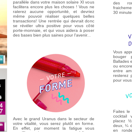
parallèle dans votre maison solaire XI vous
des ro
facilitera encore plus les choses ! Vous ne
fraichem
raterez aucune opportunité, et devriez
30 minutes
même pouvoir réaliser quelques belles
transactions! Une rentrée qui devrait donc
se révéler ultra positive pour vous côté
porte-monnaie, et qui vous aidera à poser
des bases bien plus saines pour l'avenir...
Vous appr
bouger 
Ballades e
ou encore 
entre am
resterez 
pour vous
Faites le
cocktail 
Avec le grand Uranus dans le secteur de
placez ½
votre vitalité, vous serez plutôt en forme.
deux, ¼ 
En effet, par moment la fatigue vous
en ronde