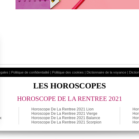
égales
|
Politique de confidentialité
|
Politique des cookies
|
Dictionnaire de la voyance
|
Dictio
LES HOROSCOPES
HOROSCOPE DE LA RENTREE 2021
Horoscope De La Rentree 2021 Lion
Hor
Horoscope De La Rentree 2021 Vierge
Hor
x
Horoscope De La Rentree 2021 Balance
Hor
Horoscope De La Rentree 2021 Scorpion
Hor
ialité, en garantissant la conformité avec les réglementations. Personnalisez vos 