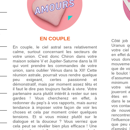
6
EN COUPLE
Côté job 
Uranus qu
En couple, le ciel astral sera relativement
votre cie
calme, surtout concernant les secteurs de
en effet d
votre union. C'est donc Chiron dans votre
vous don
maison solaire V et Jupiter-Saturne dans la III
mouvement
qui vont prendre les commandes de votre
que de vo
union, sans oublier Vénus dans la XII! Cette
le boulot
réunion astrale, pourrait vous rendre quelque
d'assumer
peu exigeant, certes passionné et
minimum !
démonstratif, mais par moment assez têtu et
votre vi
il faut le dire pas toujours facile à vivre. Votre
joueront 
partenaire aura plutôt intérêt à rester sur ses
êtes en 
gardes ! Vous chercherez en effet, à
dans le s
redonner du pep's à vos rapports, mais aurez
vos conta
tendance à imposer votre façon de voir les
de nouve
choses et cela par moment créer quelques
rencontr
tensions. Et si vous misiez plutôt sur le
l'influen
dialogue et la douceur ? Vous verriez que
que peu d
cela peut se révéler bien plus efficace ! Une
d'emploi.