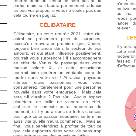
rentrée donc où l'ennui ne sera pas de la
n'about
partie, mais où il faudra par moment, adoucir
motivatio
un peu vos propos, si vous ne voulez pas que
au final
cela tourne en pugilat.
repos po
lancer 
CÉLIBATAIRE
relever.
Célibataire, en cette rentrée 2021, votre ciel
LES
astral se présentera plein de surprises,
puisqu’on trouvera en première ligne, Chiron,
Il y aura 
toujours bien ancré dans le secteur de vos
cette ren
amours, et qui étant influencé positivement,
motivero
pourrait vous surprendre ! Il s’accompagnera
fassiez 
en effet de Vénus de passage dans votre
4
d’effectue
maison solaire XI, et cette association
pourrait bien générer un véritable coup de
foudre dans votre vie ! Attraction physique
intense, élans passionnés, vous vous
consumerez littéralement pour une personne
nouvelle dans votre entourage ! Mais cela
sera t-il durable ? Pas sûr... Aucun aspect
planétaire de taille ne viendra en effet,
stabiliser le contexte astral amoureux du
moment, et il y aura donc de fortes chances
pour que cette passion soudaine, se termine
aussi vite qu'elle n'aura commencé... Mais au
final, vous parviendrez à profiter de tout ce
que cela apportera dans votre vie sans trop
vous torturer avec des questions futiles...