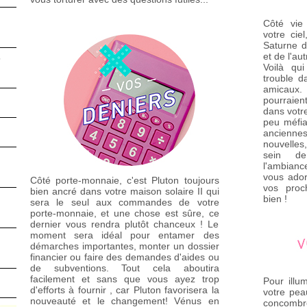
Côté vie
votre cie
Saturne d
et de l'au
3
Voilà qu
trouble d
amicaux
pourraien
dans votre
peu méfia
ancienne
nouvelles
sein de
l'ambianc
vous ado
Côté porte-monnaie, c'est Pluton toujours
vos proc
bien ancré dans votre maison solaire II qui
bien !
sera le seul aux commandes de votre
porte-monnaie, et une chose est sûre, ce
dernier vous rendra plutôt chanceux ! Le
moment sera idéal pour entamer des
démarches importantes, monter un dossier
financier ou faire des demandes d'aides ou
de subventions. Tout cela aboutira
facilement et sans que vous ayez trop
Pour illu
d'efforts à fournir , car Pluton favorisera la
votre pe
nouveauté et le changement! Vénus en
concombre