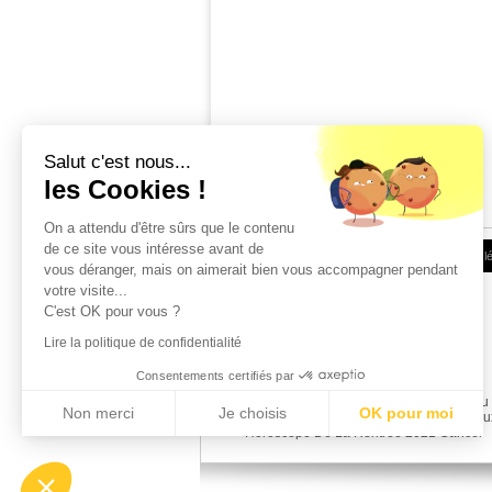
Salut c'est nous...
les Cookies !
?>
On a attendu d'être sûrs que le contenu
de ce site vous intéresse avant de
Conditions d'utilisation
|
Espace Client
|
Infos l
vous déranger, mais on aimerait bien vous accompagner pendant
votre visite...
C'est OK pour vous ?
Lire la politique de confidentialité
Consentements certifiés par
Horoscope De La Rentree 2021 Belier
Horoscope De La Rentree 2021 Taureau
Non merci
Je choisis
OK pour moi
Horoscope De La Rentree 2021 Gémeau
Horoscope De La Rentree 2021 Cancer
Axeptio consent
Plateforme de Gestion du Consentement : Personnalisez vos Options
Notre plateforme vous permet d'adapter et de gérer vos paramètres de confident