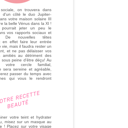
 sociale, on trouvera dans
l, d'un côté le duo Jupiter-
ans votre maison solaire III
tre la belle Vénus dans la XI !
i pourrait jeter un peu le
ans vos rapports sociaux et
. De nouvelles têtes
t en effet faire leur entrée
 vie, mais il faudra rester un
nt, et ne pas délaisser vos
s amitiés au détriment des
, sous peine d'être déçu! Au
 votre cercle familial,
e sera sereine et agréable,
rerez passer du temps avec
hes qui vous le rendront
miner votre teint et hydrater
au, misez sur un masque au
 ! Placez sur votre visage