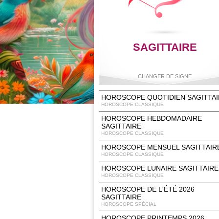
SAGITTAIRE
CHANGER DE SIGNE
HOROSCOPE QUOTIDIEN SAGITTAI
HOROSCOPE CLASSIQUE
HOROSCOPE HEBDOMADAIRE
Bélier
Taureau
Gémeaux
Cancer
SAGITTAIRE
HOROSCOPE CLASSIQUE
HOROSCOPE MENSUEL SAGITTAIR
HOROSCOPE CLASSIQUE
Lion
Vierge
Balance
Scorpio
HOROSCOPE LUNAIRE SAGITTAIRE
HOROSCOPE CLASSIQUE
HOROSCOPE DE L'ÉTÉ 2026
SAGITTAIRE
HOROSCOPE SPÉCIAL
Sagittaire
Capricorne
Verseau
Poisson
HOROSCOPE PRINTEMPS 2026