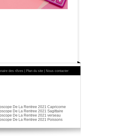
nnaire des rêves
|
Plan du site
|
Nous contacter
oscope De La Rentree 2021 Capricorne
oscope De La Rentree 2021 Sagittaire
oscope De La Rentree 2021 verseau
oscope De La Rentree 2021 Poissons
préférences pour contrôler la manière dont vos informations sont manipulées.