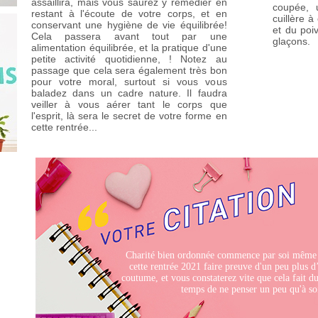
assaillira, mais vous saurez y remédier en
coupée, 
restant à l'écoute de votre corps, et en
cuillère à
conservant une hygiène de vie équilibrée!
et du poi
Cela passera avant tout par une
glaçons.
alimentation équilibrée, et la pratique d'une
petite activité quotidienne, ! Notez au
passage que cela sera également très bon
pour votre moral, surtout si vous vous
baladez dans un cadre nature. Il faudra
veiller à vous aérer tant le corps que
l'esprit, là sera le secret de votre forme en
cette rentrée...
Charité bien ordonnée commence par soi même 
cette rentrée 2021 faire preuve d'un peu plus 
coutume, et vous constaterez vite que cela fait d
temps de ne penser un peu qu'à soi