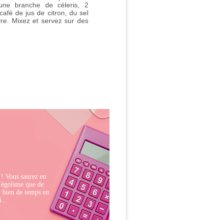
une branche de céleris, 2
 café de jus de citron, du sel
vre. Mixez et servez sur des
! Vous saurez en
d’égoïsme que de
u bien de temps en
...