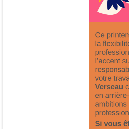
Ce printem
la flexibil
professio
l’accent s
responsabi
votre trav
Verseau
c
en arrière
ambitions
profession
Si vous ê