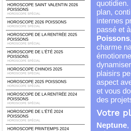
quotidien.
HOROSCOPE SAINT VALENTIN 2026
POISSONS
plan, cont
HOROSCOPE SPÉCIAL
internes p
HOROSCOPE 2026 POISSONS
HOROSCOPE SPÉCIAL
passé et à
HOROSCOPE DE LA RENTRÉE 2025
Poissons
POISSONS
HOROSCOPE SPÉCIAL
charme nat
HOROSCOPE DE L'ÉTÉ 2025
émotionne
POISSONS
HOROSCOPE SPÉCIAL
dynamisera
HOROSCOPE CHINOIS 2025
plaisirs p
HOROSCOPE SPÉCIAL
aspect ave
HOROSCOPE 2025 POISSONS
HOROSCOPE SPÉCIAL
et vous do
HOROSCOPE DE LA RENTRÉE 2024
des projets
POISSONS
HOROSCOPE SPÉCIAL
Votre p
HOROSCOPE DE L'ÉTÉ 2024
POISSONS
HOROSCOPE SPÉCIAL
Neptune
,
HOROSCOPE PRINTEMPS 2024