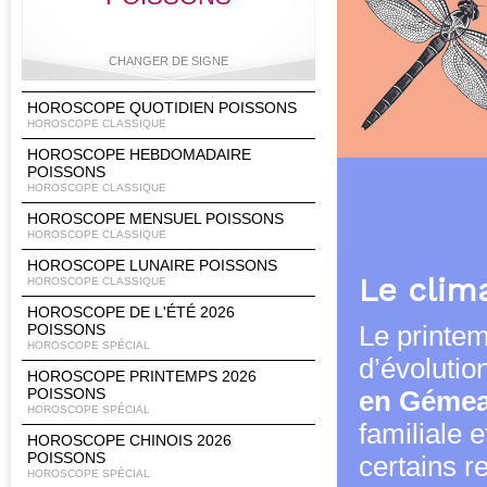
CHANGER DE SIGNE
HOROSCOPE QUOTIDIEN POISSONS
HOROSCOPE CLASSIQUE
HOROSCOPE HEBDOMADAIRE
Bélier
Taureau
Gémeaux
Cancer
POISSONS
HOROSCOPE CLASSIQUE
HOROSCOPE MENSUEL POISSONS
HOROSCOPE CLASSIQUE
Lion
Vierge
Balance
Scorpion
HOROSCOPE LUNAIRE POISSONS
Le clim
HOROSCOPE CLASSIQUE
HOROSCOPE DE L'ÉTÉ 2026
POISSONS
Le printem
HOROSCOPE SPÉCIAL
Sagittaire
Capricorne
Verseau
Poissons
d’évolutio
HOROSCOPE PRINTEMPS 2026
POISSONS
en Géme
HOROSCOPE SPÉCIAL
familiale 
HOROSCOPE CHINOIS 2026
POISSONS
certains r
HOROSCOPE SPÉCIAL