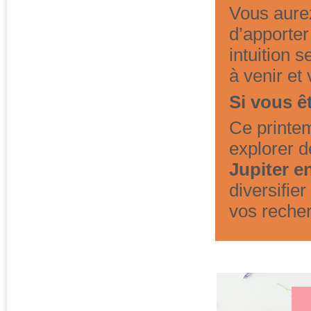
Vous aurez
d’apporter
intuition s
à venir et
Si vous ê
Ce printe
explorer d
Jupiter 
diversifie
vos reche