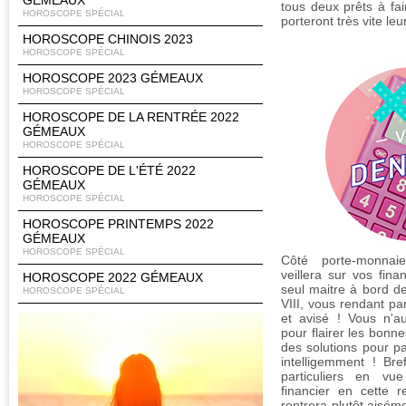
GÉMEAUX
tous deux prêts à fa
HOROSCOPE SPÉCIAL
porteront très vite leur
HOROSCOPE CHINOIS 2023
HOROSCOPE SPÉCIAL
HOROSCOPE 2023 GÉMEAUX
HOROSCOPE SPÉCIAL
HOROSCOPE DE LA RENTRÉE 2022
GÉMEAUX
HOROSCOPE SPÉCIAL
HOROSCOPE DE L'ÉTÉ 2022
GÉMEAUX
HOROSCOPE SPÉCIAL
HOROSCOPE PRINTEMPS 2022
GÉMEAUX
HOROSCOPE SPÉCIAL
Côté porte-monnaie
veillera sur vos finan
HOROSCOPE 2022 GÉMEAUX
seul maitre à bord de
HOROSCOPE SPÉCIAL
VIII, vous rendant pa
et avisé ! Vous n'au
pour flairer les bonne
des solutions pour pa
intelligemment ! Br
particuliers en vu
financier en cette r
rentrera plutôt aisém