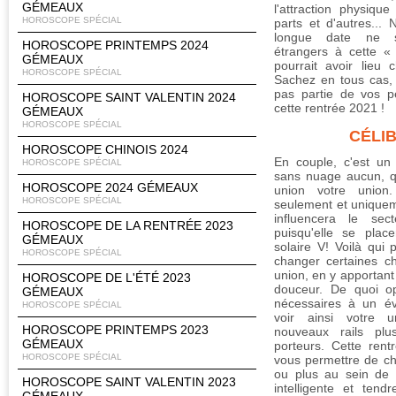
GÉMEAUX
l'attraction physiqu
HOROSCOPE SPÉCIAL
parts et d'autres..
longue date ne s
HOROSCOPE PRINTEMPS 2024
étrangers à cette «
GÉMEAUX
pourrait avoir lieu 
HOROSCOPE SPÉCIAL
Sachez en tous cas, 
pas partie de vos p
HOROSCOPE SAINT VALENTIN 2024
cette rentrée 2021 !
GÉMEAUX
HOROSCOPE SPÉCIAL
CÉLI
HOROSCOPE CHINOIS 2024
En couple, c'est un 
HOROSCOPE SPÉCIAL
sans nuage aucun, q
HOROSCOPE 2024 GÉMEAUX
union votre union
HOROSCOPE SPÉCIAL
seulement et unique
influencera le se
HOROSCOPE DE LA RENTRÉE 2023
puisqu'elle se plac
GÉMEAUX
solaire V! Voilà qui
HOROSCOPE SPÉCIAL
changer certaines c
union, en y apportant
HOROSCOPE DE L'ÉTÉ 2023
douceur. De quoi o
GÉMEAUX
nécessaires à un év
HOROSCOPE SPÉCIAL
voir ainsi votre u
HOROSCOPE PRINTEMPS 2023
nouveaux rails plu
GÉMEAUX
porteurs. Cette ren
HOROSCOPE SPÉCIAL
vous permettre de c
ou plus au sein de 
HOROSCOPE SAINT VALENTIN 2023
intelligente et ten