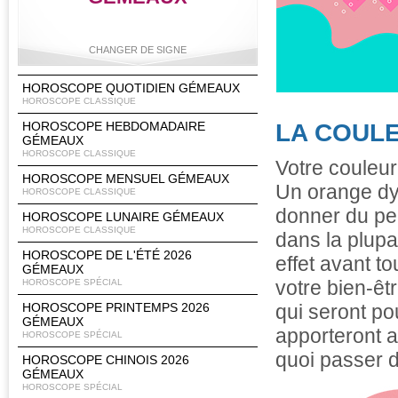
CHANGER DE SIGNE
HOROSCOPE QUOTIDIEN GÉMEAUX
HOROSCOPE CLASSIQUE
HOROSCOPE HEBDOMADAIRE
LA COULE
Bélier
Taureau
Gémeaux
Cancer
GÉMEAUX
HOROSCOPE CLASSIQUE
Votre couleur
HOROSCOPE MENSUEL GÉMEAUX
Un orange dyn
HOROSCOPE CLASSIQUE
donner du pep
Lion
Vierge
Balance
Scorpion
HOROSCOPE LUNAIRE GÉMEAUX
HOROSCOPE CLASSIQUE
dans la plupa
HOROSCOPE DE L'ÉTÉ 2026
effet avant t
GÉMEAUX
votre bien-êt
HOROSCOPE SPÉCIAL
Sagittaire
Capricorne
Verseau
Poissons
HOROSCOPE PRINTEMPS 2026
qui seront po
GÉMEAUX
apporteront a
HOROSCOPE SPÉCIAL
quoi passer d
HOROSCOPE CHINOIS 2026
GÉMEAUX
HOROSCOPE SPÉCIAL