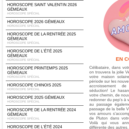
HOROSCOPE SAINT VALENTIN 2026
GÉMEAUX
HOROSCOPE SPÉCIAL
HOROSCOPE 2026 GÉMEAUX
HOROSCOPE SPÉCIAL
HOROSCOPE DE LA RENTRÉE 2025
GÉMEAUX
HOROSCOPE SPÉCIAL
HOROSCOPE DE L'ÉTÉ 2025
GÉMEAUX
EN 
HOROSCOPE SPÉCIAL
Célibataire, dans vot
HOROSCOPE PRINTEMPS 2025
on trouvera la jolie 
GÉMEAUX
votre maison solair
HOROSCOPE SPÉCIAL
période sur les nouve
HOROSCOPE CHINOIS 2025
accroissement d
HOROSCOPE SPÉCIAL
séduction! Le hasar
votre chemin, de nou
HOROSCOPE 2025 GÉMEAUX
redonner du pep's à v
HOROSCOPE SPÉCIAL
au passage égalem
passage de la belle 
HOROSCOPE DE LA RENTRÉE 2024
vos amours s'accomp
GÉMEAUX
de Pluton dans votr
HOROSCOPE SPÉCIAL
Voilà qui vous ann
HOROSCOPE DE L'ÉTÉ 2024
différente des autres,