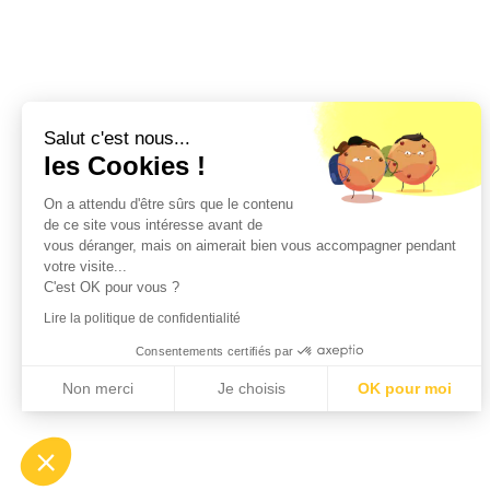
Salut c'est nous...
les Cookies !
On a attendu d'être sûrs que le contenu
de ce site vous intéresse avant de
vous déranger, mais on aimerait bien vous accompagner pendant
votre visite...
C'est OK pour vous ?
Lire la politique de confidentialité
Consentements certifiés par
Non merci
Je choisis
OK pour moi
Axeptio consent
Plateforme de Gestion du Consentement : Personnalisez vos Options
Notre plateforme vous permet d'adapter et de gérer vos paramètres de confident