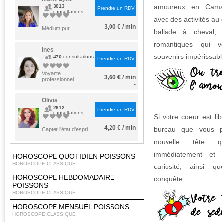
amoureux en Cama
3013
Prendre un RDV
consultations
avec des activités au
3,00 € / min
Médium pur
ballade à cheval, 
-
romantiques qui v
Ines
souvenirs impérissabl
470
consultations
Prendre un RDV
Voyante
3,60 € / min
professionnel...
-
Olivia
2612
Prendre un RDV
consultations
Si votre coeur est lib
4,20 € / min
bureau que vous po
Capter l'état d'espri...
-
nouvelle tête q
immédiatement et q
HOROSCOPE QUOTIDIEN POISSONS
HOROSCOPE CLASSIQUE
curiosité, ainsi q
HOROSCOPE HEBDOMADAIRE
conquête...
POISSONS
HOROSCOPE CLASSIQUE
HOROSCOPE MENSUEL POISSONS
HOROSCOPE CLASSIQUE