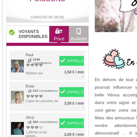
CHANGER DE SIGNE
VOYANTS
DISPONIBLES
Privé
Audiotel
Bélier
Taureau
Gémeaux
Cancer
Paul
1046
J'APPELLE
consultations
3,50 € / min
Lion
Médium pur
Vierge
Balance
Scorpion
-
En dehors de tout a
Enza
pourrait influencer 
312
consultations
J'APPELLE
belle Vénus accom
Sagittaire
Capricorne
Verseau
Poissons
Capte les pensées de
dans votre signe et
3,50 € / min
...
-
vont gérer votre vi
Jocy
fêtes des amoureux !
392
consultations
J'APPELLE
rendre attentionn
1,99/min ts les
démonstratif ... Il 
2,00 € / min
weeke...