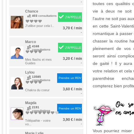
-
toutes ces qualités 
vie à deux ne soit 
Chance
403
consultations
J'APPELLE
l'autre ne soit pas a
en cette Saint-Valen
J'utilise pour cela l...
3,70 € / min
-
romantique à passer 
chasser la routine hab
Marco
4168
J'APPELLE
pleinement de vos 
consultations
seront ainsi complic
3,20 € / min
Mes flashs et mes
-
de gaité ! Il y aur
Guides
votre relation et cela 
Lylou
13585
parenthèse ench
Prendre un RDV
consultations
compterez bien profi
3,60 € / min
Chakra du coeur
-
Magda
2191
Prendre un RDV
consultations
3,90 € / min
Télépathie - votre
-
vo...
Vous pourriez miser 
Marie Lylie