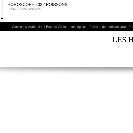
HOROSCOPE 2022 POISSONS
HOROSCOPE SPÉCIAL
Conditions d'utilisation
|
Espace Client
|
Infos légales
|
Politique de confidentialité
|
Po
LES 