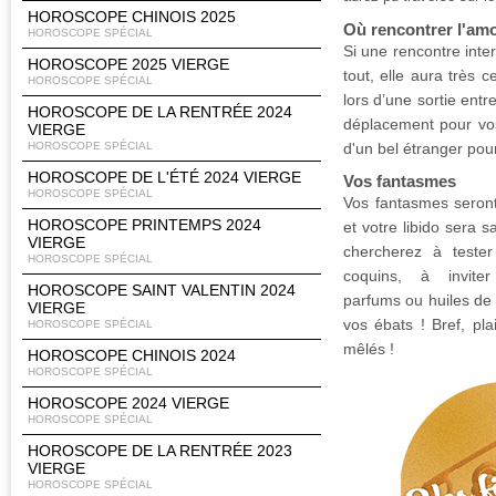
HOROSCOPE CHINOIS 2025
Où rencontrer l'am
HOROSCOPE SPÉCIAL
Si une rencontre inte
HOROSCOPE 2025 VIERGE
tout, elle aura très c
HOROSCOPE SPÉCIAL
lors d’une sortie entr
HOROSCOPE DE LA RENTRÉE 2024
déplacement pour vo
VIERGE
HOROSCOPE SPÉCIAL
d'un bel étranger pourr
HOROSCOPE DE L'ÉTÉ 2024 VIERGE
Vos fantasmes
HOROSCOPE SPÉCIAL
Vos fantasmes seront
HOROSCOPE PRINTEMPS 2024
et votre libido sera 
VIERGE
chercherez à teste
HOROSCOPE SPÉCIAL
coquins, à inviter
HOROSCOPE SAINT VALENTIN 2024
parfums ou huiles de
VIERGE
vos ébats ! Bref, pla
HOROSCOPE SPÉCIAL
mêlés !
HOROSCOPE CHINOIS 2024
HOROSCOPE SPÉCIAL
HOROSCOPE 2024 VIERGE
HOROSCOPE SPÉCIAL
HOROSCOPE DE LA RENTRÉE 2023
VIERGE
HOROSCOPE SPÉCIAL