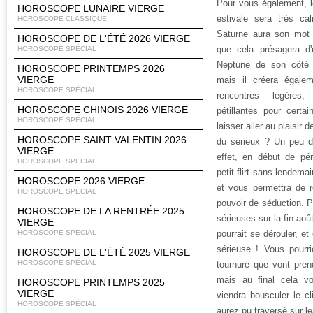
Pour vous également, le
HOROSCOPE LUNAIRE VIERGE
estivale sera très ca
HOROSCOPE CLASSIQUE
Saturne aura son mot à 
HOROSCOPE DE L'ÉTÉ 2026 VIERGE
que cela présagera d'
HOROSCOPE SPÉCIAL
Neptune de son côté 
HOROSCOPE PRINTEMPS 2026
VIERGE
mais il créera égale
HOROSCOPE SPÉCIAL
rencontres légères
HOROSCOPE CHINOIS 2026 VIERGE
pétillantes pour certa
HOROSCOPE SPÉCIAL
laisser aller au plaisir
HOROSCOPE SAINT VALENTIN 2026
du sérieux ? Un peu d
VIERGE
effet, en début de pér
HOROSCOPE SPÉCIAL
petit flirt sans lendema
HOROSCOPE 2026 VIERGE
et vous permettra de r
HOROSCOPE SPÉCIAL
pouvoir de séduction. Pu
HOROSCOPE DE LA RENTRÉE 2025
sérieuses sur la fin ao
VIERGE
HOROSCOPE SPÉCIAL
pourrait se dérouler, et
sérieuse ! Vous pourri
HOROSCOPE DE L'ÉTÉ 2025 VIERGE
HOROSCOPE SPÉCIAL
tournure que vont pren
mais au final cela vo
HOROSCOPE PRINTEMPS 2025
VIERGE
viendra bousculer le c
HOROSCOPE SPÉCIAL
aurez pu traversé sur l