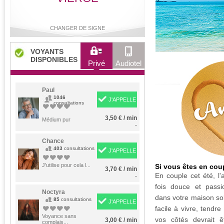
CHANGER DE SIGNE
VOYANTS
DISPONIBLES
Privé
Audiotel
Bélier
Taureau
Gémeaux
Cancer
Paul
1046
J'APPELLE
consultations
3,50 € / min
Lion
Médium pur
Vierge
Balance
Scorpion
-
Chance
403
consultations
J'APPELLE
Sagittaire
Capricorne
Verseau
Poissons
J'utilise pour cela l...
Si vous êtes en cou
3,70 € / min
En couple cet été, l'
-
fois douce et passi
Noctyra
dans votre maison sol
85
consultations
J'APPELLE
facile à vivre, tendre
Voyance sans
vos côtés devrait êt
3,00 € / min
complais...