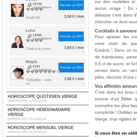
sur des roulettes et
13738
Prendre un RDV
consultations
aucun orage ! En re
délaisse c'est dans d
3,50 € / min
Jeudi 10h
-
chercher ce dont vous
Cocktails à savoure
Lylou
13580
Pour apaiser les con
Prendre un RDV
consultations
votre chéri de par
3,60 € / min
Chakra du coeur
Gaulois ! Dans un m
-
de framboises, vers
Magda
0,5 cl de sucre, et 5c
2191
Prendre un RDV
consultations
versez dans un ver
pilée, décorez d'une 
3,90 € / min
Télépathie - votre
-
vo...
Vos affinités amou
C'est dans les bras
HOROSCOPE QUOTIDIEN VIERGE
encore d'un Bélier 
HOROSCOPE CLASSIQUE
connaître les plus be
HOROSCOPE HEBDOMADAIRE
complicité ! Oubliez e
VIERGE
Vierge, trop rigides e
HOROSCOPE CLASSIQUE
HOROSCOPE MENSUEL VIERGE
HOROSCOPE CLASSIQUE
Si vous êtes en céli