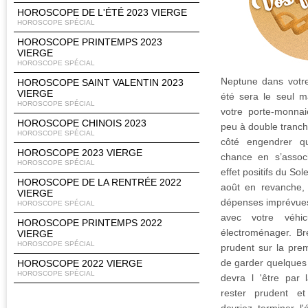
HOROSCOPE DE L'ÉTÉ 2023 VIERGE
HOROSCOPE SPÉCIAL
HOROSCOPE PRINTEMPS 2023
VIERGE
HOROSCOPE SPÉCIAL
Neptune dans votre
HOROSCOPE SAINT VALENTIN 2023
VIERGE
été sera le seul m
HOROSCOPE SPÉCIAL
votre porte-monnai
HOROSCOPE CHINOIS 2023
peu à double tranchan
HOROSCOPE SPÉCIAL
côté engendrer qu
HOROSCOPE 2023 VIERGE
chance en s’associ
HOROSCOPE SPÉCIAL
effet positifs du Sol
HOROSCOPE DE LA RENTRÉE 2022
août en revanche, 
VIERGE
dépenses imprévues
HOROSCOPE SPÉCIAL
avec votre véhi
HOROSCOPE PRINTEMPS 2022
électroménager. Bre
VIERGE
HOROSCOPE SPÉCIAL
prudent sur la premi
de garder quelques 
HOROSCOPE 2022 VIERGE
HOROSCOPE SPÉCIAL
devra l 'être par 
rester prudent et