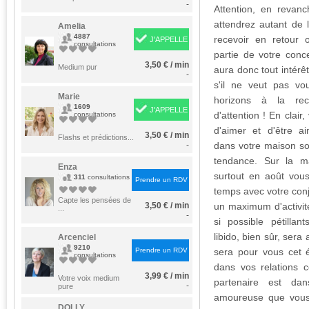
-
Attention, en revanc
attendrez autant de 
Amelia
4887
recevoir en retour 
J'APPELLE
consultations
partie de votre conc
3,50 € / min
Medium pur
aura donc tout intér
-
s'il ne veut pas vou
Marie
horizons à la re
1609
J'APPELLE
d'attention ! En clair
consultations
d'aimer et d'être a
3,50 € / min
Flashs et prédictions...
-
dans votre maison sol
tendance. Sur la ma
Enza
surtout en août vou
311
consultations
Prendre un RDV
temps avec votre conjo
Capte les pensées de
3,50 € / min
un maximum d'activi
...
-
si possible pétillan
libido, bien sûr, sera 
Arcenciel
9210
Prendre un RDV
sera pour vous cet 
consultations
dans vos relations c
3,99 € / min
Votre voix medium
partenaire est d
-
pure
amoureuse que vous 
DOLLY