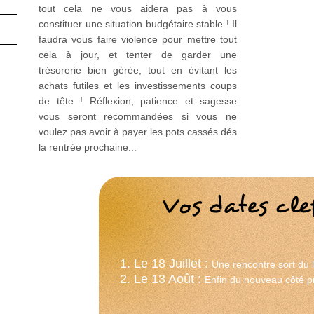
tout cela ne vous aidera pas à vous
constituer une situation budgétaire stable ! Il
faudra vous faire violence pour mettre tout
cela à jour, et tenter de garder une
trésorerie bien gérée, tout en évitant les
achats futiles et les investissements coups
de tête ! Réflexion, patience et sagesse
vous seront recommandées si vous ne
voulez pas avoir à payer les pots cassés dés
la rentrée prochaine...
Vos dates clef
1. Le 18 Juillet :
Une rencontre sort du lo
2. Le 13 Août :
Enfin du nouveau côté pr