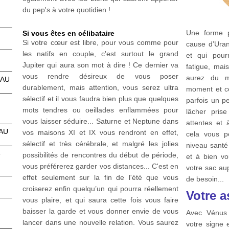
du pep's à votre quotidien !
Une forme p
Si vous êtes en célibataire
Si votre cœur est libre, pour vous comme pour
cause d’Uran
les natifs en couple, c'est surtout le grand
et qui pou
Jupiter qui aura son mot à dire ! Ce dernier va
fatigue, mai
vous rendre désireux de vous poser
aurez du ma
EAU
durablement, mais attention, vous serez ultra
moment et c
sélectif et il vous faudra bien plus que quelques
parfois un p
mots tendres ou oeillades enflammées pour
lâcher pris
vous laisser séduire... Saturne et Neptune dans
attentes et 
AU
vos maisons XI et IX vous rendront en effet,
cela vous p
sélectif et très cérébrale, et malgré les jolies
niveau santé
6
possibilités de rencontres du début de période,
et à bien vo
vous préférerez garder vos distances... C'est en
votre sac au
effet seulement sur la fin de l'été que vous
de besoin...
croiserez enfin quelqu’un qui pourra réellement
Votre a
vous plaire, et qui saura cette fois vous faire
baisser la garde et vous donner envie de vous
Avec Vénus 
lancer dans une nouvelle relation. Vous saurez
votre signe 