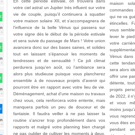
En cette période estivale, on trouvera dans
-
maison sol
votre ciel astral un Jupiter très influent sur votre
commandes de
vie de couple, puisqu'il continuera à squatter
qui ne va gu
E
votre maison solaire XII, et s'accompagnera de
étincelles. 
l'influence de la belle Vénus qui passera sur
in
vous sembler
-
votre signe dés le début de la période estivale
lever le pie
et sera suivie du passage de Mars ! Votre union
votre carriè
avancera donc sur des bases saines, et solides
E
supplémentai
tout en laissant s'épanouir les moments de
Vénus dans 
in
tendresses et de sensualité ! Ce joli climat
-
cette tenda
perdurera jusqu'en août, où l’ambiance sera
sera alors i
alors plus studieuse puisque vous plancherez
offrir une pa
E
ensemble à de nouveaux projets d'avenir qui
détente, tou
pourront être en rapport avec votre lieu de vie.
in
projets pers
-
Déménagement, achat d'une maison ou travaux
de 2022, il n
chez vous, cela renforcera votre entente, mais
et vous mê
manquera parfois un peu de douceur et de
DV
moins jusqu'
fantaisie. Il faudra veiller à ne pas laisser la
vous reprendr
in
routine s'ancrer trop profondément dans vos
vous êtes en
-
rapports et malgré votre planning bien chargé
pendant u
ne pas oublier de cultiver les moments à deux.