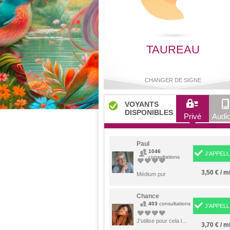
TAUREAU
CHANGER DE SIGNE
VOYANTS
DISPONIBLES
Privé
Audio
Bélier
Taureau
Gémeaux
Cancer
Paul
1046
J'APPELL
consultations
3,50 € / m
Lion
Médium pur
Vierge
Balance
Scorpio
Chance
403
consultations
J'APPELL
Sagittaire
Capricorne
Verseau
Poisson
J'utilise pour cela l...
3,70 € / m