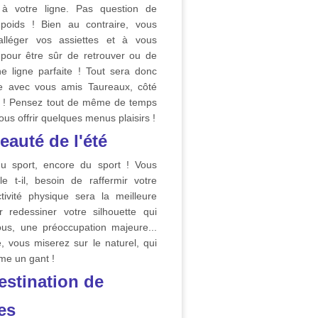
f à votre ligne. Pas question de
poids ! Bien au contraire, vous
 alléger vos assiettes et à vous
pour être sûr de retrouver ou de
e ligne parfaite ! Tout sera donc
le avec vous amis Taureaux, côté
é ! Pensez tout de même de temps
us offrir quelques menus plaisirs !
eauté de l'été
u sport, encore du sport ! Vous
e t-il, besoin de raffermir votre
ctivité physique sera la meilleure
r redessiner votre silhouette qui
us, une préoccupation majeure...
e, vous miserez sur le naturel, qui
me un gant !
estination de
es