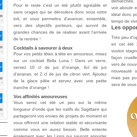
démarches, 
DV
Pour le reste c'est un été plutôt agréable et
voir aboutir 
sans orages qui se déroulera donc sous votre
idéal donc po
in
toit, et vous permettra d'avancer, ensemble,
-
temps de vivr
vers des objectifs porteurs, qui auront de
Les oppor
grandes chances de se réaliser avant l'arrivée
DV
Très peu d'o
de la rentrée !
en cet été 
in
Cocktails à savourer à deux
vouloir stag
-
Pour vos petits têtes à tête en amoureux, misez
façon cruell
sur un cocktail Bella Luna ! Dans un verre,
vers de nouv
versez 10 cl de jus d'orange, 6cl de jus
DV
nouveauté s
d'ananas, et 2 cl de jus de citron vert. Ajoutez
mais pas pou
in
de la glace pilée et servez avec une petite
-
sera de vous
tranche d'orange !
Vos affinités amoureuses
DV
Vous serez cet été un peu sur la même
longueur d'onde que les natifs du Sagittaire qui
in
-
partageront vos envies de projets du moment et
vous offriront une relation stable et sécurisante
comme vous en aurez besoin. Belle entente
également avec les Lions qui sauront apporter