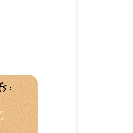
s :
t...
o !