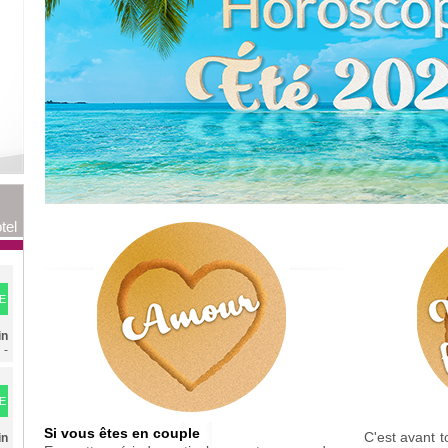
tel
E
in
n
-
E
s
Si vous êtes en couple
C'est avant t
in