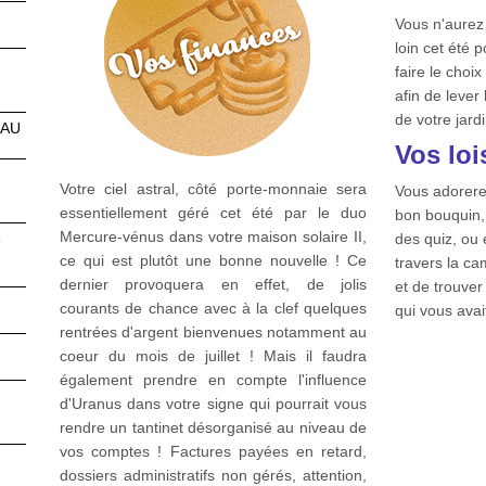
Vous n'aurez
loin cet été
faire le choi
afin de lever 
de votre jard
EAU
Vos lois
Votre ciel astral, côté porte-monnaie sera
Vous adorere
essentiellement géré cet été par le duo
bon bouquin, 
Mercure-vénus dans votre maison solaire II,
3
des quiz, ou
ce qui est plutôt une bonne nouvelle ! Ce
travers la c
dernier provoquera en effet, de jolis
et de trouver
courants de chance avec à la clef quelques
qui vous avait
rentrées d'argent bienvenues notamment au
coeur du mois de juillet ! Mais il faudra
également prendre en compte l'influence
d'Uranus dans votre signe qui pourrait vous
rendre un tantinet désorganisé au niveau de
vos comptes ! Factures payées en retard,
dossiers administratifs non gérés, attention,