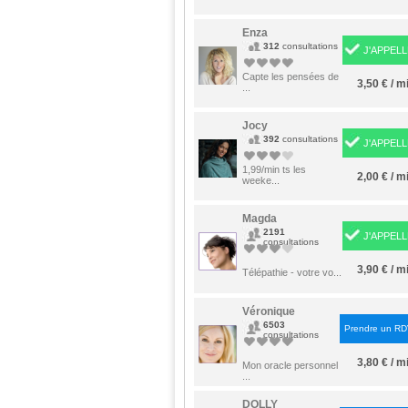
Enza
312
consultations
J'APPELL
Capte les pensées de
3,50 € / m
...
Jocy
392
consultations
J'APPELL
1,99/min ts les
2,00 € / m
weeke...
Magda
2191
J'APPELL
consultations
3,90 € / m
Télépathie - votre vo...
Véronique
6503
Prendre un R
consultations
3,80 € / m
Mon oracle personnel
...
DOLLY