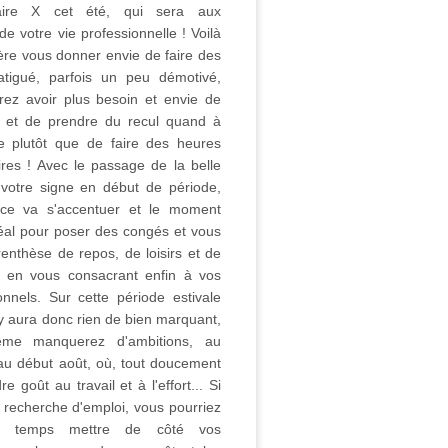
aire X cet été, qui sera aux
 votre vie professionnelle ! Voilà
ère vous donner envie de faire des
Fatigué, parfois un peu démotivé,
ez avoir plus besoin et envie de
d et de prendre du recul quand à
re plutôt que de faire des heures
res ! Avec le passage de la belle
votre signe en début de période,
nce va s'accentuer et le moment
déal pour poser des congés et vous
renthèse de repos, de loisirs et de
t en vous consacrant enfin à vos
onnels. Sur cette période estivale
'y aura donc rien de bien marquant,
me manquerez d'ambitions, au
au début août, où, tout doucement
e goût au travail et à l'effort... Si
 recherche d'emploi, vous pourriez
n temps mettre de côté vos