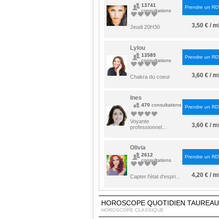
13741
Prendre un R
consultations
3,50 € / m
Jeudi 20H30
Lylou
13585
Prendre un R
consultations
3,60 € / m
Chakra du coeur
Ines
470
consultations
Prendre un R
Voyante
3,60 € / m
professionnel...
Olivia
2612
Prendre un R
consultations
4,20 € / m
Capter l'état d'espri...
HOROSCOPE QUOTIDIEN TAUREAU
HOROSCOPE CLASSIQUE