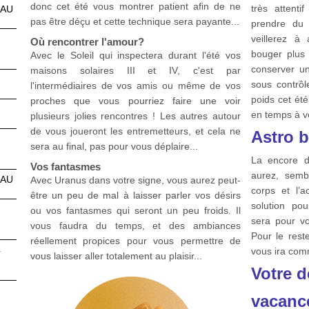
donc cet été vous montrer patient afin de ne
très attenti
EAU
pas être déçu et cette technique sera payante...
prendre du 
veillerez à
Où rencontrer l'amour?
bouger plus 
Avec le Soleil qui inspectera durant l'été vos
conserver un
maisons solaires III et IV, c'est par
sous contrô
l'intermédiaires de vos amis ou même de vos
poids cet ét
proches que vous pourriez faire une voir
en temps à vo
plusieurs jolies rencontres ! Les autres autour
de vous joueront les entremetteurs, et cela ne
Astro b
sera au final, pas pour vous déplaire...
La encore d
Vos fantasmes
aurez, sembl
EAU
Avec Uranus dans votre signe, vous aurez peut-
corps et l’a
être un peu de mal à laisser parler vos désirs
solution pou
ou vos fantasmes qui seront un peu froids. Il
sera pour vo
vous faudra du temps, et des ambiances
Pour le rest
réellement propices pour vous permettre de
4
vous ira com
vous laisser aller totalement au plaisir...
Votre d
vacanc