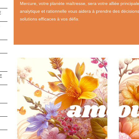
Mercure, votre planète maîtresse, sera votre alliée principal
analytique et rationnelle vous aidera à prendre des décisions
E
solutions efficaces à vos défis.
6
E