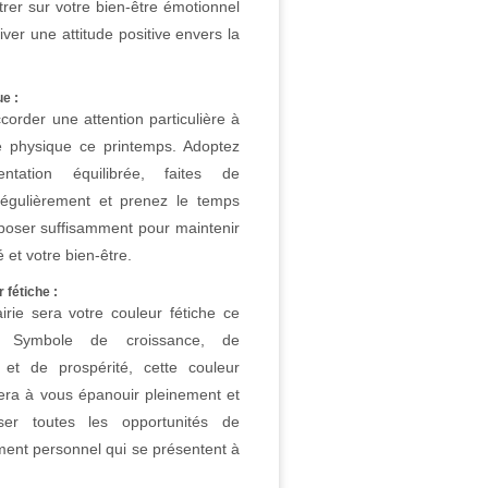
rer sur votre bien-être émotionnel
tiver une attitude positive envers la
e :
ccorder une attention particulière à
é physique ce printemps. Adoptez
ntation équilibrée, faites de
 régulièrement et prenez le temps
poser suffisamment pour maintenir
té et votre bien-être.
 fétiche :
irie sera votre couleur fétiche ce
s. Symbole de croissance, de
et de prospérité, cette couleur
rera à vous épanouir pleinement et
er toutes les opportunités de
ent personnel qui se présentent à