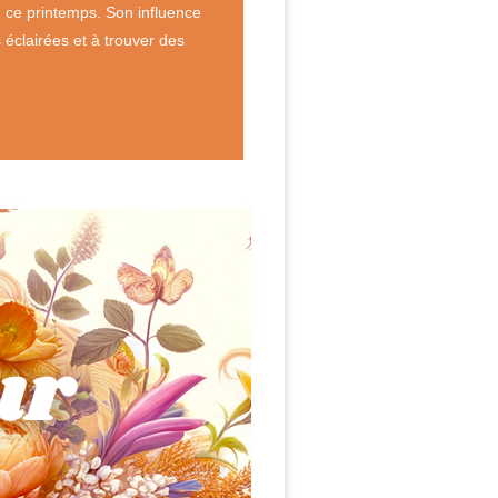
e ce printemps. Son influence
 éclairées et à trouver des