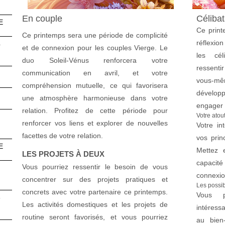
En couple
Célibat
E
Ce print
Ce printemps sera une période de complicité
réflexio
4
et de connexion pour les couples Vierge. Le
les cél
duo Soleil-Vénus renforcera votre
ressenti
communication en avril, et votre
vous-mê
compréhension mutuelle, ce qui favorisera
dévelop
une atmosphère harmonieuse dans votre
engager 
relation. Profitez de cette période pour
Votre atou
renforcer vos liens et explorer de nouvelles
Votre int
facettes de votre relation.
vos princ
E
Mettez e
LES PROJETS À DEUX
capacité
Vous pourriez ressentir le besoin de vous
connexion
concentrer sur des projets pratiques et
Les possib
concrets avec votre partenaire ce printemps.
Vous p
3
Les activités domestiques et les projets de
intéressa
routine seront favorisés, et vous pourriez
au bien