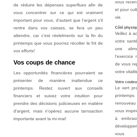
vous recent
de réduire les dépenses superflues afin de
et pour cul
vous concentrer sur ce qui est vraiment
vie.
important pour vous, d'autant que l'argent s'il
rentre dans vos caisses, se fera un peu
Côté physiqu
Veillez à a
attendre, car c'est réelelments sur la fin du
votre sant
printemps que vous pourrez récolter le frit de
une alime
vos efforts!
l'exercice
Vos coups de chance
de vous re
votre vitali
Les opportunités financières pourraient se
présenter de manière inattendue ce
Votre couleur
Le vert pra
printemps. Restez ouvert aux conseils
printemp
financiers et suivez votre intuition pour
renouveau 
prendre des décisions judicieuses en matière
vous inspi
d'argent, mais n'opérez aucune tarnsaction
à embrass
importante avant la mi-mai!
développem
vous.