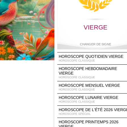
VIERGE
CHANGER DE SIGNE
HOROSCOPE QUOTIDIEN VIERGE
HOROSCOPE CLASSIQUE
HOROSCOPE HEBDOMADAIRE
Bélier
Taureau
Gémeaux
Cancer
VIERGE
HOROSCOPE CLASSIQUE
HOROSCOPE MENSUEL VIERGE
HOROSCOPE CLASSIQUE
Lion
Vierge
Balance
Scorpio
HOROSCOPE LUNAIRE VIERGE
HOROSCOPE CLASSIQUE
HOROSCOPE DE L'ÉTÉ 2026 VIERG
HOROSCOPE SPÉCIAL
HOROSCOPE PRINTEMPS 2026
Sagittaire
Capricorne
Verseau
Poisson
VIERGE