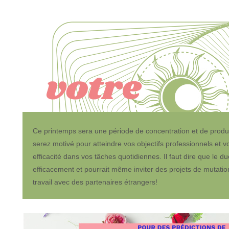
Ce printemps sera une période de concentration et de produc
serez motivé pour atteindre vos objectifs professionnels et 
efficacité dans vos tâches quotidiennes. Il faut dire que le 
efficacement et pourrait même inviter des projets de mutation
travail avec des partenaires étrangers!