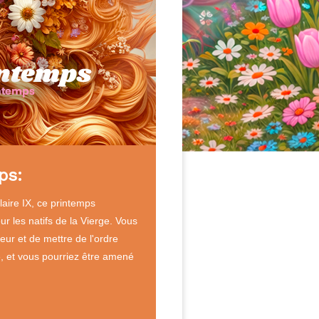
ps:
aire IX, ce printemps
 les natifs de la Vierge. Vous
eur et de mettre de l'ordre
, et vous pourriez être amené