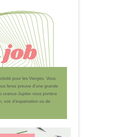
tivité pour les Vierges. Vous
vous ferez preuve d'une grande
duo uranus-Jupiter vous portera
, voir d'expatriation ou de