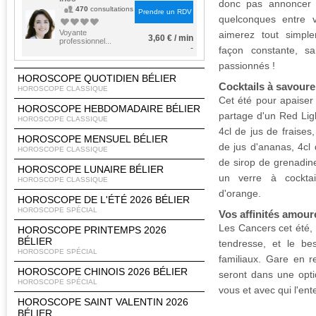
donc pas annoncer d
470
consultations
Prendre un RDV
quelconques entre 
Voyante
aimerez tout simpl
3,60 € / min
professionnel...
-
façon constante, sa
passionnés !
HOROSCOPE QUOTIDIEN BÉLIER
Cocktails à savoure
HOROSCOPE CLASSIQUE
Cet été pour apaiser 
HOROSCOPE HEBDOMADAIRE BÉLIER
partage d'un Red Lig
HOROSCOPE CLASSIQUE
4cl de jus de fraises,
HOROSCOPE MENSUEL BÉLIER
de jus d'ananas, 4cl d
HOROSCOPE CLASSIQUE
de sirop de grenadin
HOROSCOPE LUNAIRE BÉLIER
un verre à cocktai
HOROSCOPE CLASSIQUE
d'orange.
HOROSCOPE DE L'ÉTÉ 2026 BÉLIER
HOROSCOPE SPÉCIAL
Vos affinités amou
Les Cancers cet été,
HOROSCOPE PRINTEMPS 2026
BÉLIER
tendresse, et le be
HOROSCOPE SPÉCIAL
familiaux. Gare en 
HOROSCOPE CHINOIS 2026 BÉLIER
seront dans une opti
HOROSCOPE SPÉCIAL
vous et avec qui l'ent
HOROSCOPE SAINT VALENTIN 2026
BÉLIER