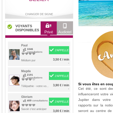
CHANGER DE SIGNE
VOYANTS
DISPONIBLES
Privé
Audiotel
Bélier
Taureau
Gémeaux
Cancer
Paul
1046
J'APPELLE
consultations
3,50 € / min
Lion
Médium pur
Vierge
Balance
Scorpion
-
Magda
2191
J'APPELLE
consultations
Sagittaire
Capricorne
Verseau
Poissons
Si vous êtes en cou
3,90 € / min
Télépathie - votre vo...
Cet été, ce sont de
-
influenceront votre v
Gloriam
Jupiter dans votre
409
consultations
J'APPELLE
rapports sur la noti
Savoir c'est anticiper
seront au centre de 
3,00 € / min