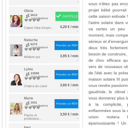
-
vous n'êtes pas enc
projet bébé pourrai
Olivia
2612
cette saison estivale 
J'APPELLE
consultations
l'astre solaire dans 
4,20 € / min
Capter l'état d'espri...
va certes un peu b
-
moment, mais compen
Natacha
sérieux et d'envergur
6272
Prendre un RDV
deux très fortemen
consultations
besoin de construire
3,95 € / min
Médium pur
-
de choc efficace qu
vers de nouveaux obj
Lylou
de l'été avec la pré
13599
Prendre un RDV
consultations
maison solaire III pui
3,60 € / min
vous rendre passionné
Chakra du coeur
-
gaudriole, le climat
vous donnerez plus la
Marie
1611
Prendre un RDV
à la complicité, p
consultations
enflammées sous la c
3,50 € / min
Flashs et
union restera 
-
prédictions...
épanouissante ! Un 
Ines