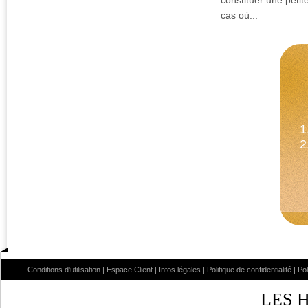
constituer une peti
cas où...
1
2
Conditions d'utilisation
|
Espace Client
|
Infos légales
|
Politique de confidentialité
|
Po
LES 