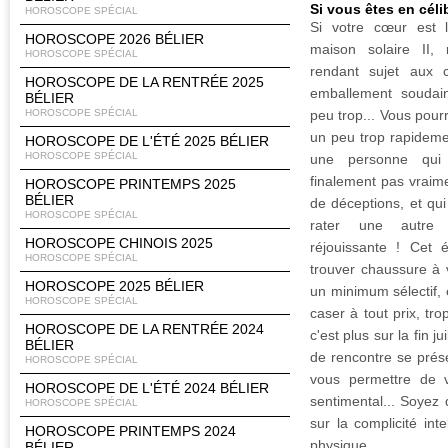
Si vous êtes en céli
HOROSCOPE SPÉCIAL
Si votre cœur est l
HOROSCOPE 2026 BÉLIER
maison solaire II,
HOROSCOPE SPÉCIAL
rendant sujet aux 
HOROSCOPE DE LA RENTRÉE 2025
emballement soudai
BÉLIER
HOROSCOPE SPÉCIAL
peu trop... Vous pourr
un peu trop rapideme
HOROSCOPE DE L'ÉTÉ 2025 BÉLIER
HOROSCOPE SPÉCIAL
une personne qui
finalement pas vraime
HOROSCOPE PRINTEMPS 2025
BÉLIER
de déceptions, et qu
HOROSCOPE SPÉCIAL
rater une autre 
HOROSCOPE CHINOIS 2025
réjouissante ! Cet 
HOROSCOPE SPÉCIAL
trouver chaussure à v
HOROSCOPE 2025 BÉLIER
un minimum sélectif,
HOROSCOPE SPÉCIAL
caser à tout prix, tro
HOROSCOPE DE LA RENTRÉE 2024
c'est plus sur la fin ju
BÉLIER
de rencontre se prés
HOROSCOPE SPÉCIAL
vous permettre de 
HOROSCOPE DE L'ÉTÉ 2024 BÉLIER
sentimental... Soyez 
HOROSCOPE SPÉCIAL
sur la complicité inte
HOROSCOPE PRINTEMPS 2024
physique...
BÉLIER