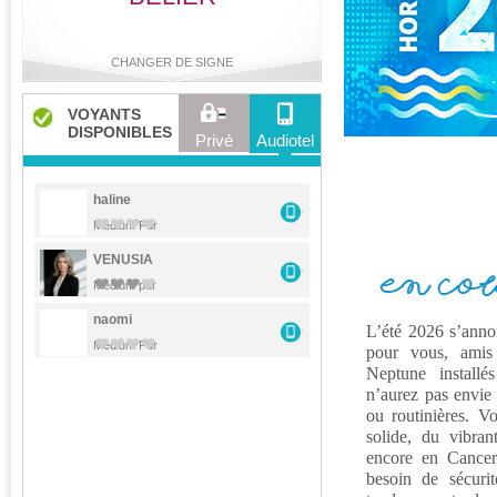
CHANGER DE SIGNE
VOYANTS
DISPONIBLES
Privé
Audiotel
Bélier
Taureau
Gémeaux
Cancer
haline
Médium Pur
VENUSIA
Lion
Vierge
Balance
Scorpion
Médium pur
naomi
L’été 2026 s’anno
Médium Pur
pour vous, amis
Sagittaire
Capricorne
Verseau
Poissons
Neptune installé
n’aurez pas envie 
ou routinières. V
solide, du vibran
encore en Cancer 
besoin de sécurit