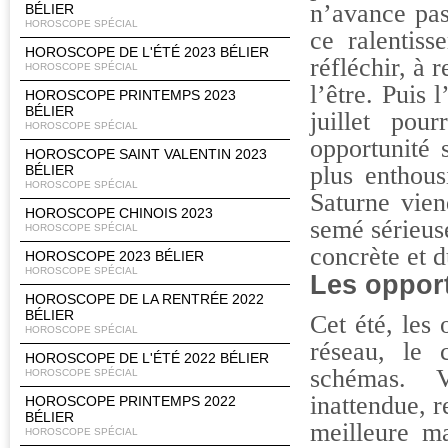
n’avance pas
BÉLIER
HOROSCOPE SPÉCIAL
ce ralentiss
HOROSCOPE DE L'ÉTÉ 2023 BÉLIER
réfléchir, à r
HOROSCOPE SPÉCIAL
l’être. Puis
HOROSCOPE PRINTEMPS 2023
BÉLIER
juillet pou
HOROSCOPE SPÉCIAL
opportunité 
HOROSCOPE SAINT VALENTIN 2023
plus enthous
BÉLIER
HOROSCOPE SPÉCIAL
Saturne vien
HOROSCOPE CHINOIS 2023
semé sérieu
HOROSCOPE SPÉCIAL
concrète et d
HOROSCOPE 2023 BÉLIER
HOROSCOPE SPÉCIAL
Les oppor
HOROSCOPE DE LA RENTRÉE 2022
BÉLIER
Cet été, les 
HOROSCOPE SPÉCIAL
réseau, le 
HOROSCOPE DE L'ÉTÉ 2022 BÉLIER
schémas. V
HOROSCOPE SPÉCIAL
inattendue, r
HOROSCOPE PRINTEMPS 2022
BÉLIER
meilleure ma
HOROSCOPE SPÉCIAL