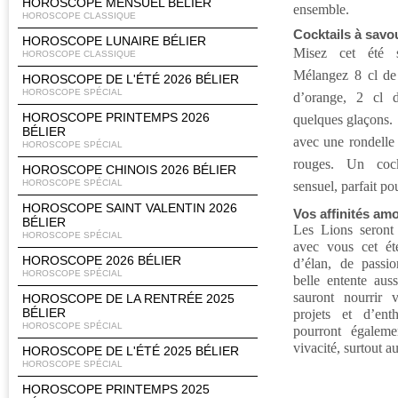
HOROSCOPE MENSUEL BÉLIER
ensemble.
HOROSCOPE CLASSIQUE
Cocktails à savo
HOROSCOPE LUNAIRE BÉLIER
Misez cet été
HOROSCOPE CLASSIQUE
Mélangez 8 cl de 
HOROSCOPE DE L'ÉTÉ 2026 BÉLIER
HOROSCOPE SPÉCIAL
d’orange, 2 cl 
HOROSCOPE PRINTEMPS 2026
quelques glaçons.
BÉLIER
avec une rondelle 
HOROSCOPE SPÉCIAL
rouges. Un cock
HOROSCOPE CHINOIS 2026 BÉLIER
HOROSCOPE SPÉCIAL
sensuel, parfait po
HOROSCOPE SAINT VALENTIN 2026
Vos affinités am
BÉLIER
Les Lions seront 
HOROSCOPE SPÉCIAL
avec vous cet été
HOROSCOPE 2026 BÉLIER
d’élan, de passio
HOROSCOPE SPÉCIAL
belle entente auss
sauront nourrir 
HOROSCOPE DE LA RENTRÉE 2025
BÉLIER
projets et d’en
HOROSCOPE SPÉCIAL
pourront égaleme
vivacité, surtout a
HOROSCOPE DE L'ÉTÉ 2025 BÉLIER
HOROSCOPE SPÉCIAL
HOROSCOPE PRINTEMPS 2025