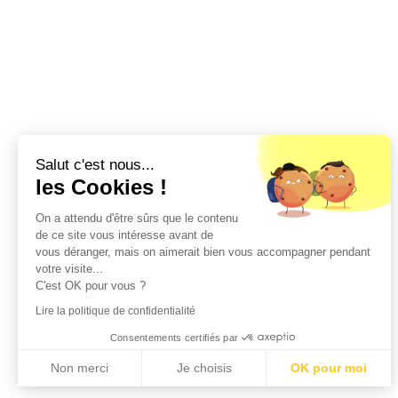
Salut c'est nous...
les Cookies !
On a attendu d'être sûrs que le contenu
de ce site vous intéresse avant de
vous déranger, mais on aimerait bien vous accompagner pendant
votre visite...
C'est OK pour vous ?
Lire la politique de confidentialité
Consentements certifiés par
Non merci
Je choisis
OK pour moi
Axeptio consent
Plateforme de Gestion du Consentement : Personnalisez vos Options