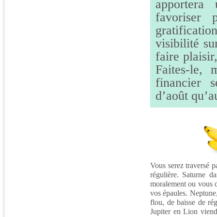
apportera 
favoriser 
gratificat
visibilité 
faire plaisi
Faites-le,
financier 
d’août qu’au
Vous serez traversé p
régulière. Saturne da
moralement ou vous d
vos épaules. Neptune,
flou, de baisse de r
Jupiter en Lion viendr