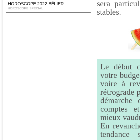
sera particu
HOROSCOPE 2022 BÉLIER
HOROSCOPE SPÉCIAL
stables.
Le début d
votre budget
voire à rev
rétrograde 
démarche o
comptes et
mieux vaudr
En revanche
tendance s