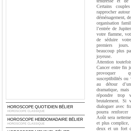
tendresse et de s
Certains couples
rapprocher autour
déménagement, de 
organisation famil
l’entrée de Jupit
votre flamme, votr
de séduire votr
premiers jours
beaucoup plus pas
joyeuse.
Attention toutefo
Cancer entre fin ju
provoquer qu
susceptibilités ou 
au détour d’un
dramatique, mais 
répondre trop v
brutalement. Si
dialoguer avec fr
HOROSCOPE QUOTIDIEN BÉLIER
HOROSCOPE CLASSIQUE
pourra renforcer 
Août sera nettemen
HOROSCOPE HEBDOMADAIRE BÉLIER
et plus complice
HOROSCOPE CLASSIQUE
deux et un fort d