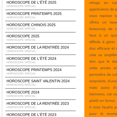
HOROSCOPE DE L'ÉTÉ 2025
refuge en ca
HOROSCOPE SPÉCIAL
apprécierez de 
HOROSCOPE PRINTEMPS 2025
vous reposer s
HOROSCOPE SPÉCIAL
offrira un bea
HOROSCOPE CHINOIS 2025
beaucoup de c
HOROSCOPE SPÉCIAL
face à un quot
HOROSCOPE 2025
HOROSCOPE SPÉCIAL
difficile à gér
HOROSCOPE DE LA RENTRÉE 2024
duo efficace et 
HOROSCOPE SPÉCIAL
cela va amplifie
HOROSCOPE DE L'ÉTÉ 2024
dire que le di
HOROSCOPE SPÉCIAL
cette année e
HOROSCOPE PRINTEMPS 2024
HOROSCOPE SPÉCIAL
permettra de cul
HOROSCOPE SAINT VALENTIN 2024
empreints d'une
HOROSCOPE SPÉCIAL
mais aussi d'
HOROSCOPE 2024
bienvenu, car vo
HOROSCOPE SPÉCIAL
plutôt en forme.
HOROSCOPE DE LA RENTRÉE 2023
il vous faudra p
HOROSCOPE SPÉCIAL
pour le mome
HOROSCOPE DE L'ÉTÉ 2023