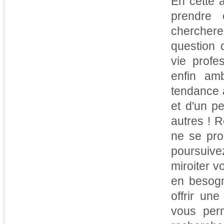
En cette 
prendre 
cherchere
question 
vie profe
enfin amb
tendance à
et d'un p
autres ! 
ne se pro
poursuiv
miroiter v
en besogn
offrir un
vous perm