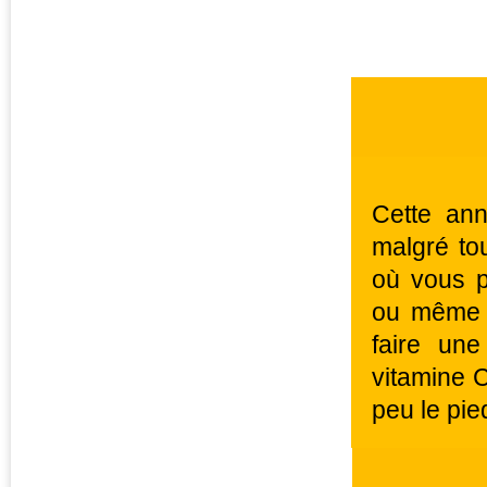
Cette ann
malgré to
où vous p
ou même d
faire un
vitamine C
peu le pied