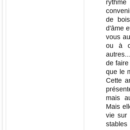
rythme 
conveni
de bois
d'âme et
vous au
ou à c
autres.
de faire
que le m
Cette a
présent
mais au
Mais el
vie sur
stables