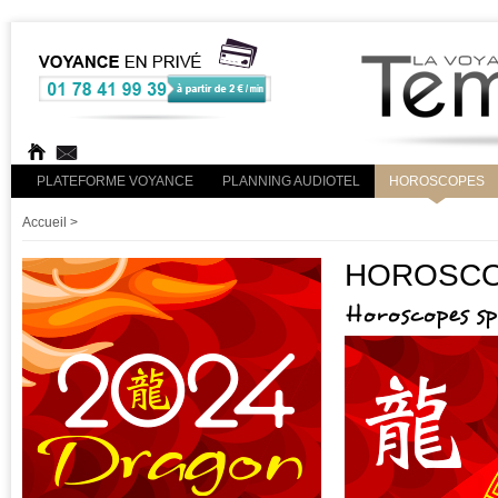
PLATEFORME VOYANCE
PLANNING AUDIOTEL
HOROSCOPES
Accueil
>
HOROSCOP
Horoscopes s