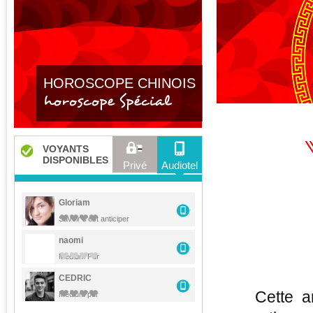
HOROSCOPE CHINOIS
horoscope Spécial
VOYANTS
DISPONIBLES
Privé
Audiotel
Gloriam
Savoir c'est anticiper
naomi
Médium Pur
CEDRIC
Cette a
Médium pur