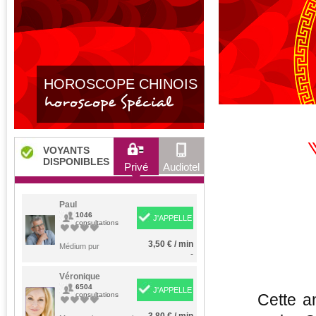
HOROSCOPE CHINOIS
horoscope Spécial
VOYANTS
DISPONIBLES
Privé
Audiotel
Paul
1046
J'APPELLE
consultations
3,50 € / min
Médium pur
-
Véronique
6504
J'APPELLE
consultations
Cette a