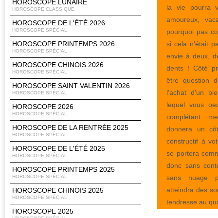
HOROSCOPE LUNAIRE
la vie pourra 
HOROSCOPE CLASSIQUE
amoureux, vac
HOROSCOPE DE L'ÉTÉ 2026
HOROSCOPE SPÉCIAL
pourquoi pas co
HOROSCOPE PRINTEMPS 2026
si cela n'était 
HOROSCOPE SPÉCIAL
envie à deux, d
HOROSCOPE CHINOIS 2026
dents ! Côté pr
HOROSCOPE SPÉCIAL
être question
HOROSCOPE SAINT VALENTIN 2026
l'achat d'un bi
HOROSCOPE SPÉCIAL
lequel vous oe
HOROSCOPE 2026
HOROSCOPE SPÉCIAL
complétant me
HOROSCOPE DE LA RENTRÉE 2025
donnera un côt
HOROSCOPE SPÉCIAL
constructif à vo
HOROSCOPE DE L'ÉTÉ 2025
se portera com
HOROSCOPE SPÉCIAL
donc sans cont
HOROSCOPE PRINTEMPS 2025
HOROSCOPE SPÉCIAL
sans nuage po
atteindra des s
HOROSCOPE CHINOIS 2025
HOROSCOPE SPÉCIAL
tendresse au quo
HOROSCOPE 2025