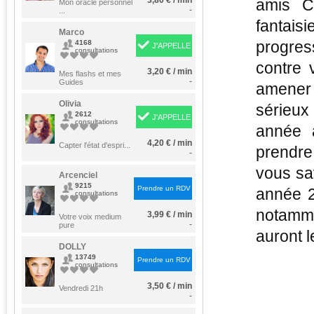
3,80 € / min
amis C
Mon oracle personnel
-
...
fantai
Marco
progres
4168
J'APPELLE
consultations
contre 
3,20 € / min
Mes flashs et mes
-
Guides
amener 
Olivia
sérieux 
2612
J'APPELLE
consultations
année 
4,20 € / min
Capter l'état d'espri...
prendre
-
vous sa
Arcenciel
9215
Prendre un RDV
année 2
consultations
notamme
3,99 € / min
Votre voix medium
-
pure
auront l
DOLLY
13749
Prendre un RDV
consultations
3,50 € / min
Vendredi 21h
-