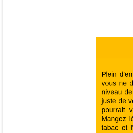
Plein d'e
vous ne d
niveau de 
juste de 
pourrait
Mangez lé
tabac et l