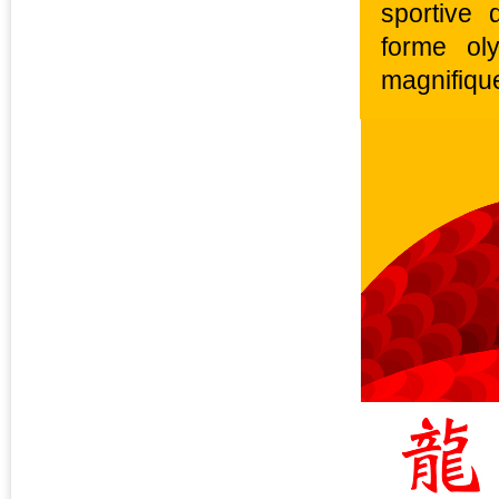
sportive 
forme ol
magnifiqu