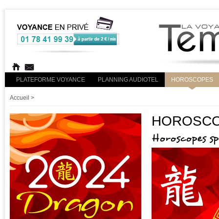
PLATEFORME VOYANCE
PLANNING AUDIOTEL
HOROSCOPES
Accueil
>
HOROSCOP
Horoscopes s