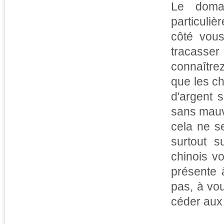
Le doma
particuliè
côté vou
tracasser
connaître
que les ch
d'argent 
sans mauva
cela ne s
surtout s
chinois vo
présente 
pas, à vou
céder aux