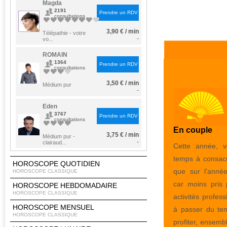
Magda
2191
Prendre un RDV
consultations
3,90 € / min
Télépathie - votre
-
vo...
ROMAIN
1364
Prendre un RDV
consultations
3,50 € / min
Médium pur
-
Eden
3767
Prendre un RDV
consultations
En couple
3,75 € / min
Médium pur -
-
clairaud...
Cette année, 
temps à consacr
HOROSCOPE QUOTIDIEN
que sur l'année
HOROSCOPE CLASSIQUE
car moins pris 
HOROSCOPE HEBDOMADAIRE
HOROSCOPE CLASSIQUE
activités profes
HOROSCOPE MENSUEL
à passer du tem
HOROSCOPE CLASSIQUE
profiter, ensemb