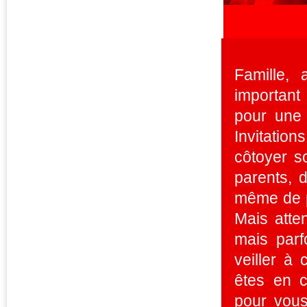
Famille, 
important
pour une 
Invitatio
côtoyer s
parents, 
même de pa
Mais atten
mais parf
veiller à
êtes en c
pour vous