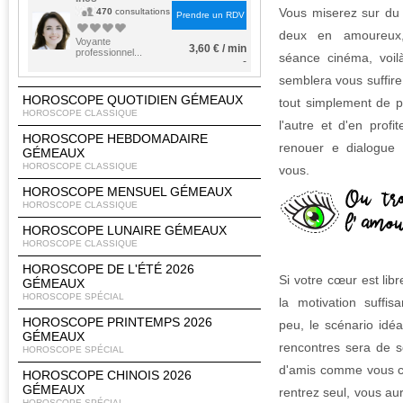
Vous miserez sur du s
470
consultations
Prendre un RDV
deux en amoureux, 
Voyante
3,60 € / min
professionnel...
séance cinéma, voi
-
semblera vous suffire
HOROSCOPE QUOTIDIEN GÉMEAUX
tout simplement de 
HOROSCOPE CLASSIQUE
l'autre et d'en profi
HOROSCOPE HEBDOMADAIRE
renouer e dialogue e
GÉMEAUX
HOROSCOPE CLASSIQUE
vous.
HOROSCOPE MENSUEL GÉMEAUX
HOROSCOPE CLASSIQUE
HOROSCOPE LUNAIRE GÉMEAUX
HOROSCOPE CLASSIQUE
HOROSCOPE DE L'ÉTÉ 2026
Si votre cœur est lib
GÉMEAUX
HOROSCOPE SPÉCIAL
la motivation suffi
HOROSCOPE PRINTEMPS 2026
peu, le scénario idéa
GÉMEAUX
rencontres sera de s
HOROSCOPE SPÉCIAL
d'amis comme vous cél
HOROSCOPE CHINOIS 2026
GÉMEAUX
rentrez seul, vous au
HOROSCOPE SPÉCIAL