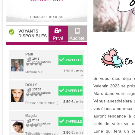
CHANGER DE SIGNE
VOYANTS
DISPONIBLES
Privé
Audiotel
Bélier
Taureau
Gémeaux
Cancer
Paul
1046
J'APPELLE
consultations
3,50 € / min
Lion
Médium pur
Vierge
Balance
Scorpion
-
Si vous êtes déjà e
DOLLY
Valentin 2023 se prés
13755
J'APPELLE
consultations
Mars dans votre sign
Sagittaire
Capricorne
Verseau
Poissons
Vénus anesthésiera u
3,50 € / min
Prenez soin de vous :)
-
vos élans amoureux, e
Magda
auront tendance à d
2191
J'APPELLE
clefs de votre vie 
consultations
Lune qui fera un pe
3,90 € / min
Télépathie - votre vo...