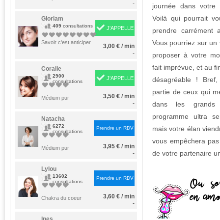
-
journée dans votre 
Voilà qui pourrait 
Gloriam
409
consultations
J'APPELLE
prendre carrément 
Vous pourriez sur un 
Savoir c'est anticiper
3,00 € / min
-
proposer à votre moi
fait imprévue, et au fi
Coralie
2900
J'APPELLE
désagréable ! Bref
consultations
partie de ceux qui met
3,50 € / min
Médium pur
-
dans les grands
programme ultra se
Natacha
6272
mais votre élan viend
Prendre un RDV
consultations
vous empêchera pas 
3,95 € / min
Médium pur
de votre partenaire u
-
Lylou
13602
Prendre un RDV
consultations
3,60 € / min
Chakra du coeur
-
Ines