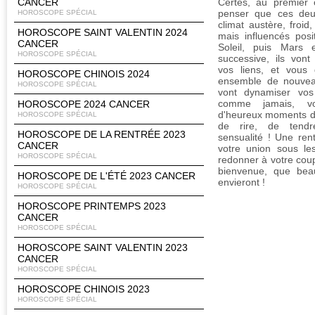
CANCER
Certes, au premier 
penser que ces deux
HOROSCOPE SPÉCIAL
climat austère, froid
HOROSCOPE SAINT VALENTIN 2024
mais influencés pos
CANCER
Soleil, puis Mars 
HOROSCOPE SPÉCIAL
successive, ils vont
vos liens, et vous 
HOROSCOPE CHINOIS 2024
ensemble de nouveau
HOROSCOPE SPÉCIAL
vont dynamiser vos
comme jamais, vo
HOROSCOPE 2024 CANCER
d'heureux moments de
HOROSCOPE SPÉCIAL
de rire, de tend
HOROSCOPE DE LA RENTRÉE 2023
sensualité ! Une ren
CANCER
votre union sous le
HOROSCOPE SPÉCIAL
redonner à votre coup
bienvenue, que bea
HOROSCOPE DE L'ÉTÉ 2023 CANCER
envieront !
HOROSCOPE SPÉCIAL
HOROSCOPE PRINTEMPS 2023
CANCER
HOROSCOPE SPÉCIAL
HOROSCOPE SAINT VALENTIN 2023
CANCER
HOROSCOPE SPÉCIAL
HOROSCOPE CHINOIS 2023
HOROSCOPE SPÉCIAL