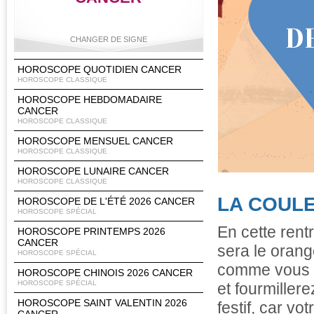
CHANGER DE SIGNE
HOROSCOPE QUOTIDIEN CANCER
HOROSCOPE CLASSIQUE
HOROSCOPE HEBDOMADAIRE
Bélier
Taureau
Gémeaux
Cancer
CANCER
HOROSCOPE CLASSIQUE
HOROSCOPE MENSUEL CANCER
HOROSCOPE CLASSIQUE
Lion
Vierge
Balance
Scorpion
HOROSCOPE LUNAIRE CANCER
HOROSCOPE CLASSIQUE
LA COULE
HOROSCOPE DE L'ÉTÉ 2026 CANCER
HOROSCOPE SPÉCIAL
En cette rentr
HOROSCOPE PRINTEMPS 2026
Sagittaire
Capricorne
Verseau
Poissons
CANCER
sera le orang
HOROSCOPE SPÉCIAL
comme vous !
HOROSCOPE CHINOIS 2026 CANCER
HOROSCOPE SPÉCIAL
et fourmiller
HOROSCOPE SAINT VALENTIN 2026
festif, car vo