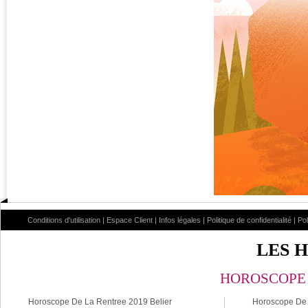
Conditions d'utilisation
|
Espace Client
|
Infos légales
|
Politique de confidentialité
|
Po
LES 
HOROSCOPE 
Horoscope De La Rentree 2019 Belier
Horoscope De 