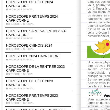
HOROSCOPE DE L'ÉTÉ 2024
dans vos poches
vous, pourrait 
CAPRICORNE
ou à l'investir
HOROSCOPE SPÉCIAL
vaudra mieux év
ou risquée en 
HOROSCOPE PRINTEMPS 2024
tranchants. Favo
CAPRICORNE
laissez de côt
HOROSCOPE SPÉCIAL
pourrait s'avére
risque de vous f
HOROSCOPE SAINT VALENTIN 2024
voilà prévenu 
CAPRICORNE
niveau financier,
HOROSCOPE SPÉCIAL
HOROSCOPE CHINOIS 2024
HOROSCOPE SPÉCIAL
HOROSCOPE 2024 CAPRICORNE
HOROSCOPE SPÉCIAL
Une forme physiq
dire qu'avec P
HOROSCOPE DE LA RENTRÉE 2023
saurez conse
CAPRICORNE
irréprochable
HOROSCOPE SPÉCIAL
puisque tout cel
Se montrer série
HOROSCOPE DE L'ÉTÉ 2023
Sachez vous fai
CAPRICORNE
cela fera du bien
HOROSCOPE SPÉCIAL
HOROSCOPE PRINTEMPS 2023
Vos 
CAPRICORNE
Vous appréciere
forme en douceur
HOROSCOPE SPÉCIAL
activités com
marche, ou l'équ