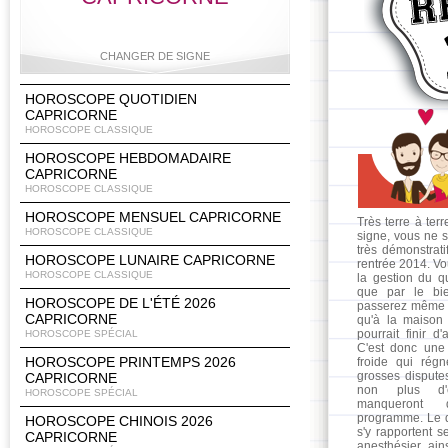
CHANGER DE SIGNE
HOROSCOPE QUOTIDIEN
CAPRICORNE
HOROSCOPE CLASSIQUE
Bélier
Taureau
Gémeaux
Cancer
HOROSCOPE HEBDOMADAIRE
CAPRICORNE
HOROSCOPE CLASSIQUE
HOROSCOPE MENSUEL CAPRICORNE
Très terre à ter
HOROSCOPE CLASSIQUE
signe, vous ne s
Lion
Vierge
Balance
Scorpion
très démonstrati
HOROSCOPE LUNAIRE CAPRICORNE
rentrée 2014. Vo
HOROSCOPE CLASSIQUE
la gestion du qu
que par le bie
HOROSCOPE DE L'ÉTÉ 2026
passerez même p
CAPRICORNE
qu'à la maison 
Sagittaire
Capricorne
Verseau
Poissons
pourrait finir d
HOROSCOPE SPÉCIAL
C'est donc une
HOROSCOPE PRINTEMPS 2026
froide qui rég
grosses dispute
CAPRICORNE
non plus d'e
HOROSCOPE SPÉCIAL
manqueront d
programme. Le qu
HOROSCOPE CHINOIS 2026
s'y rapportent 
CAPRICORNE
anesthésier ain