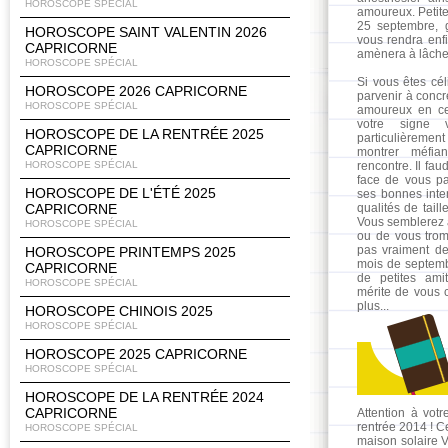
HOROSCOPE SPÉCIAL
amoureux. Petite
25 septembre, 
HOROSCOPE SAINT VALENTIN 2026
vous rendra enfi
CAPRICORNE
amènera à lâcher
HOROSCOPE SPÉCIAL
Si vous êtes céli
HOROSCOPE 2026 CAPRICORNE
parvenir à conc
HOROSCOPE SPÉCIAL
amoureux en ce
votre signe 
HOROSCOPE DE LA RENTRÉE 2025
particulièrement
CAPRICORNE
montrer méfia
HOROSCOPE SPÉCIAL
rencontre. Il fa
face de vous p
HOROSCOPE DE L'ÉTÉ 2025
ses bonnes inte
CAPRICORNE
qualités de taill
Vous semblerez a
HOROSCOPE SPÉCIAL
ou de vous tromp
pas vraiment d
HOROSCOPE PRINTEMPS 2025
mois de septemb
CAPRICORNE
de petites ami
HOROSCOPE SPÉCIAL
mérite de vous 
plus...
HOROSCOPE CHINOIS 2025
HOROSCOPE SPÉCIAL
HOROSCOPE 2025 CAPRICORNE
HOROSCOPE SPÉCIAL
HOROSCOPE DE LA RENTRÉE 2024
CAPRICORNE
Attention à vot
rentrée 2014 ! C
HOROSCOPE SPÉCIAL
maison solaire VI