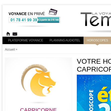
PLATEFORME VOYANCE
PLANNING AUDIOTEL
HOROSCOPES
Accueil
>
VOTRE HO
CAPRICO
CAPRICORNE