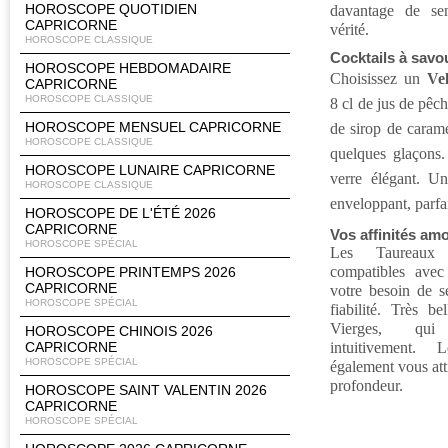
HOROSCOPE QUOTIDIEN
davantage de sen
CAPRICORNE
vérité.
HOROSCOPE CLASSIQUE
Cocktails à savo
HOROSCOPE HEBDOMADAIRE
Choisissez un
Ve
CAPRICORNE
HOROSCOPE CLASSIQUE
8 cl de jus de pêch
HOROSCOPE MENSUEL CAPRICORNE
de sirop de carame
HOROSCOPE CLASSIQUE
quelques glaçons.
HOROSCOPE LUNAIRE CAPRICORNE
verre élégant. Un
HOROSCOPE CLASSIQUE
enveloppant, parfa
HOROSCOPE DE L'ÉTÉ 2026
CAPRICORNE
Vos affinités am
HOROSCOPE SPÉCIAL
Les Taureaux s
compatibles avec
HOROSCOPE PRINTEMPS 2026
CAPRICORNE
votre besoin de s
HOROSCOPE SPÉCIAL
fiabilité. Très b
Vierges, qui
HOROSCOPE CHINOIS 2026
CAPRICORNE
intuitivement. 
HOROSCOPE SPÉCIAL
également vous atti
profondeur.
HOROSCOPE SAINT VALENTIN 2026
CAPRICORNE
HOROSCOPE SPÉCIAL