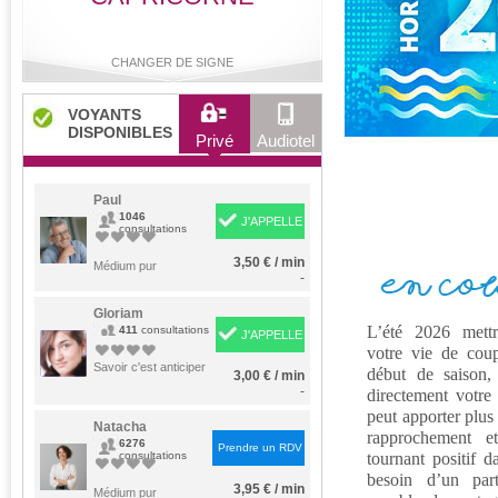
CHANGER DE SIGNE
VOYANTS
DISPONIBLES
Privé
Audiotel
Bélier
Taureau
Gémeaux
Cancer
Paul
1046
J'APPELLE
consultations
3,50 € / min
Lion
Médium pur
Vierge
Balance
Scorpion
-
Gloriam
L’été 2026 mettr
411
consultations
J'APPELLE
votre vie de coup
Sagittaire
Capricorne
Verseau
Poissons
Savoir c'est anticiper
début de saison,
3,00 € / min
-
directement votre 
peut apporter plus
Natacha
rapprochement e
6276
Prendre un RDV
consultations
tournant positif d
besoin d’un part
3,95 € / min
Médium pur