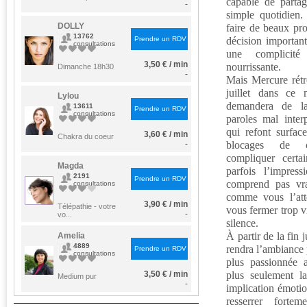
capable de parta
-
simple quotidien.
DOLLY
faire de beaux pr
13762
Prendre un RDV
décision importan
consultations
une complicit
3,50 € / min
nourrissante.
Dimanche 18h30
-
Mais Mercure rétro
juillet dans ce
Lylou
demandera de la
13611
Prendre un RDV
consultations
paroles mal inter
qui refont surface
3,60 € / min
Chakra du coeur
-
blocages de c
compliquer certa
Magda
parfois l’impres
2191
Prendre un RDV
comprend pas vr
consultations
comme vous l’atte
3,90 € / min
Télépathie - votre
vous fermer trop vi
-
vo...
silence.
À partir de la fin 
Amelia
4889
rendra l’ambiance 
Prendre un RDV
consultations
plus passionnée 
3,50 € / min
plus seulement la
Medium pur
-
implication émotio
resserrer fortem