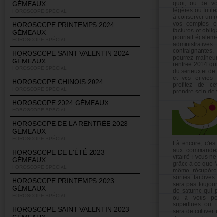
GÉMEAUX
quoi, ou de v
légères ou futile
HOROSCOPE SPÉCIAL
à conserver un re
vos comptes e
HOROSCOPE PRINTEMPS 2024
factures et obli
GÉMEAUX
pourrait égalem
HOROSCOPE SPÉCIAL
administrat
contraignante
HOROSCOPE SAINT VALENTIN 2024
pourrez malheu
GÉMEAUX
rentrée 2014 qu
HOROSCOPE SPÉCIAL
du sérieux et de 
et vos envies 
HOROSCOPE CHINOIS 2024
profitez de ce
HOROSCOPE SPÉCIAL
prendre soin de 
HOROSCOPE 2024 GÉMEAUX
HOROSCOPE SPÉCIAL
HOROSCOPE DE LA RENTRÉE 2023
GÉMEAUX
HOROSCOPE SPÉCIAL
Là encore, c'es
aux commandes
HOROSCOPE DE L'ÉTÉ 2023
vitalité ! Vous 
GÉMEAUX
grâce à ce que M
HOROSCOPE SPÉCIAL
même récupérer
sorties tardive
HOROSCOPE PRINTEMPS 2023
sera pas toujour
GÉMEAUX
de saturne qui 
HOROSCOPE SPÉCIAL
ou à vous pos
superflues ou t
HOROSCOPE SAINT VALENTIN 2023
sera de cultiver