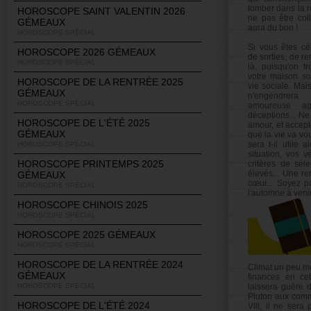
tomber dans la ro
HOROSCOPE SAINT VALENTIN 2026
ne pas être col
GÉMEAUX
aura du bon !
HOROSCOPE SPÉCIAL
Si vous êtes cél
HOROSCOPE 2026 GÉMEAUX
de sorties, de r
HOROSCOPE SPÉCIAL
là, puisqu'on t
votre maison sol
HOROSCOPE DE LA RENTRÉE 2025
vie sociale. Mais
GÉMEAUX
n'engendrera
HOROSCOPE SPÉCIAL
amoureuse ag
déceptions... N
HOROSCOPE DE L'ÉTÉ 2025
amour, et accept
GÉMEAUX
que la vie va vo
sera t-il utile 
HOROSCOPE SPÉCIAL
situation, vos 
HOROSCOPE PRINTEMPS 2025
critères de séle
élevés... Une r
GÉMEAUX
cœur... Soyez pa
HOROSCOPE SPÉCIAL
l'automne à venir.
HOROSCOPE CHINOIS 2025
HOROSCOPE SPÉCIAL
HOROSCOPE 2025 GÉMEAUX
HOROSCOPE SPÉCIAL
HOROSCOPE DE LA RENTRÉE 2024
Climat un peu m
GÉMEAUX
finances en ce
HOROSCOPE SPÉCIAL
laissera guère
Pluton aux comm
HOROSCOPE DE L'ÉTÉ 2024
VIII, il ne sera