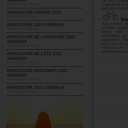
GÉMEAUX
de vous chang
HOROSCOPE SPÉCIAL
d'apprendre à v
peu votre cervel
HOROSCOPE CHINOIS 2023
HOROSCOPE SPÉCIAL
Vos 
Pas question de
HOROSCOPE 2023 GÉMEAUX
activités usan
HOROSCOPE SPÉCIAL
mieux miser s
permettront de
HOROSCOPE DE LA RENTRÉE 2022
émotionnel. Yog
GÉMEAUX
pour vous resso
HOROSCOPE SPÉCIAL
retrouver une b
activités douces
HOROSCOPE DE L'ÉTÉ 2022
GÉMEAUX
HOROSCOPE SPÉCIAL
HOROSCOPE PRINTEMPS 2022
GÉMEAUX
HOROSCOPE SPÉCIAL
HOROSCOPE 2022 GÉMEAUX
HOROSCOPE SPÉCIAL