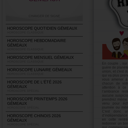
CHANGER DE SIGNE
HOROSCOPE QUOTIDIEN GÉMEAUX
HOROSCOPE CLASSIQUE
HOROSCOPE HEBDOMADAIRE
Bélier
Taureau
Gémeaux
Cancer
GÉMEAUX
HOROSCOPE CLASSIQUE
HOROSCOPE MENSUEL GÉMEAUX
HOROSCOPE CLASSIQUE
En couple , sur 
guère de planète
Lion
Vierge
Balance
Scorpion
HOROSCOPE LUNAIRE GÉMEAUX
union, et c'est 
HOROSCOPE CLASSIQUE
qui va plus pren
vous amener à 
HOROSCOPE DE L'ÉTÉ 2026
chacun de votr
GÉMEAUX
attention à ce 
HOROSCOPE SPÉCIAL
l’ambiance res
Sagittaire
Capricorne
Verseau
Poissons
aucune suspicio
HOROSCOPE PRINTEMPS 2026
prendrez même p
GÉMEAUX
venu pour éch
journée ou mêm
HOROSCOPE SPÉCIAL
C'est donc un
HOROSCOPE CHINOIS 2026
d’indépendance 
en cette rentr
GÉMEAUX
redonner un bon
HOROSCOPE SPÉCIAL
qui commençaie