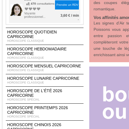
des coupes élég
470
consultations
Prendre un RDV
romantique.
Voyante
3,60 € / min
professionnel...
Vos affinités am
-
Les signes d'Air t
Poissons vous appor
HOROSCOPE QUOTIDIEN
entre passion et
CAPRICORNE
HOROSCOPE CLASSIQUE
compléteront votre
une touche de lé
HOROSCOPE HEBDOMADAIRE
CAPRICORNE
enrichissant ainsi v
HOROSCOPE CLASSIQUE
HOROSCOPE MENSUEL CAPRICORNE
HOROSCOPE CLASSIQUE
HOROSCOPE LUNAIRE CAPRICORNE
HOROSCOPE CLASSIQUE
HOROSCOPE DE L'ÉTÉ 2026
CAPRICORNE
HOROSCOPE SPÉCIAL
HOROSCOPE PRINTEMPS 2026
CAPRICORNE
HOROSCOPE SPÉCIAL
HOROSCOPE CHINOIS 2026