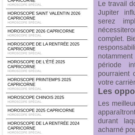
CAPRICORNE
Le travail 
HOROSCOPE SPÉCIAL
Jupiter in
HOROSCOPE SAINT VALENTIN 2026
CAPRICORNE
serez imp
HOROSCOPE SPÉCIAL
nécessiter
HOROSCOPE 2026 CAPRICORNE
HOROSCOPE SPÉCIAL
complet. Bi
HOROSCOPE DE LA RENTRÉE 2025
responsabi
CAPRICORNE
HOROSCOPE SPÉCIAL
notamment 
HOROSCOPE DE L'ÉTÉ 2025
période i
CAPRICORNE
HOROSCOPE SPÉCIAL
pourraient 
HOROSCOPE PRINTEMPS 2025
votre carriè
CAPRICORNE
Les oppo
HOROSCOPE SPÉCIAL
HOROSCOPE CHINOIS 2025
Les meilleu
HOROSCOPE SPÉCIAL
HOROSCOPE 2025 CAPRICORNE
apparaîtront
HOROSCOPE SPÉCIAL
durant laq
HOROSCOPE DE LA RENTRÉE 2024
CAPRICORNE
acharné pou
HOROSCOPE SPÉCIAL