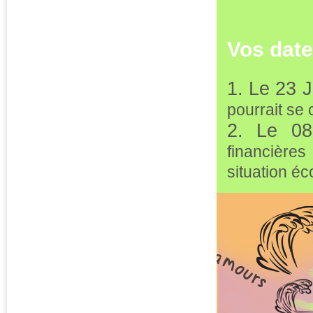
Vos date
1. Le 23 J
pourrait se 
2. Le 0
financière
situation é