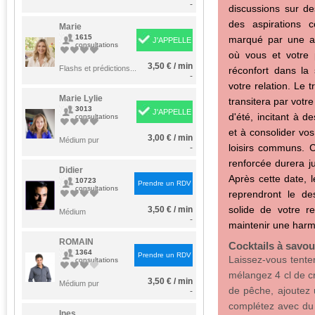
-
discussions sur de
des aspirations 
Marie
1615
marqué par une a
J'APPELLE
consultations
où vous et votre 
3,50 € / min
Flashs et prédictions...
réconfort dans la s
-
votre relation. Le 
Marie Lylie
transitera par votr
3013
J'APPELLE
d'été, incitant à d
consultations
et à consolider vo
3,00 € / min
Médium pur
loisirs communs. C
-
renforcée durera ju
Didier
Après cette date, 
10723
Prendre un RDV
consultations
reprendront le d
solide de votre r
3,50 € / min
Médium
-
maintenir une harm
ROMAIN
Cocktails à savou
1364
Prendre un RDV
Laissez-vous tente
consultations
mélangez 4 cl de cr
3,50 € / min
Médium pur
de pêche, ajoutez u
-
complétez avec d
Ines