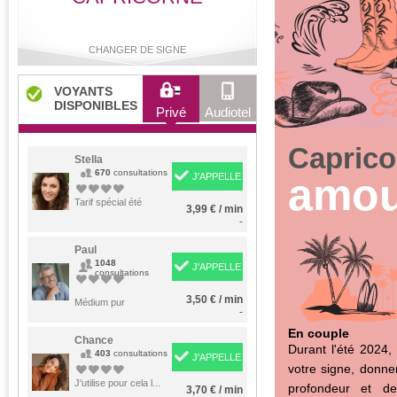
CHANGER DE SIGNE
VOYANTS
DISPONIBLES
Privé
Audiotel
Bélier
Taureau
Gémeaux
Cancer
Caprico
Stella
670
consultations
amou
J'APPELLE
Tarif spécial été
3,99 € / min
Lion
Vierge
Balance
Scorpion
-
Paul
1048
J'APPELLE
consultations
Sagittaire
Capricorne
Verseau
Poissons
3,50 € / min
Médium pur
-
En couple
Chance
Durant l'été 2024, 
403
consultations
J'APPELLE
votre signe, donner
J'utilise pour cela l...
profondeur et de
3,70 € / min