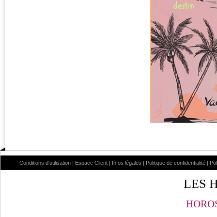
Conditions d'utilisation
|
Espace Client
|
Infos légales
|
Politique de confidentialité
|
Po
LES 
HOROS