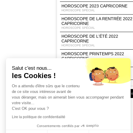
HOROSCOPE 2023 CAPRICORNE
HOROSCOPE SPÉCIAL
HOROSCOPE DE LA RENTRÉE 2022
CAPRICORNE
HOROSCOPE SPÉCIAL
HOROSCOPE DE L'ÉTÉ 2022
CAPRICORNE
HOROSCOPE SPÉCIAL
HOROSCOPE PRINTEMPS 2022
CAPRICORNE
HOROSCOPE SPÉCIAL
Salut c'est nous...
HOROSCOPE 2022 CAPRICORNE
les Cookies !
HOROSCOPE SPÉCIAL
On a attendu d'être sûrs que le contenu
de ce site vous intéresse avant de
Conditions d'utilisation
|
Espace Client
|
Infos l
vous déranger, mais on aimerait bien vous accompagner pendant
votre visite...
C'est OK pour vous ?
Lire la politique de confidentialité
Consentements certifiés par
Horoscope Saint Valentin Belier 2018