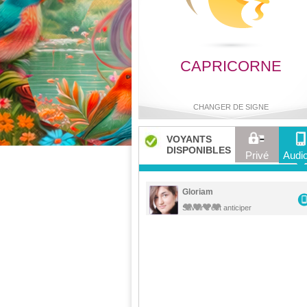
CAPRICORNE
CHANGER DE SIGNE
VOYANTS
DISPONIBLES
Privé
Audio
Bélier
Taureau
Gémeaux
Cancer
Gloriam
Savoir c'est anticiper
Lion
Vierge
Balance
Scorpio
Sagittaire
Capricorne
Verseau
Poisson