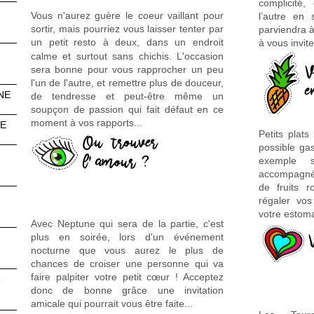
complicité,
Vous n'aurez guère le coeur vaillant pour
l’autre en 
sortir, mais pourriez vous laisser tenter par
parviendra à
un petit
resto à deux, dans un endroit
à vous invite
calme et surtout sans chichis. L'occasion
sera bonne pour vous rapprocher un peu
l'un de l'autre, et remettre plus de douceur,
NE
de tendresse et peut-être même un
soupçon de passion qui fait défaut en ce
moment à vos rapports...
NE
Petits plats
possible ga
exemple s
accompagné
de fruits 
régaler vos
votre estoma
Avec Neptune qui sera de la partie, c'est
plus en soirée, lors d'un événement
nocturne que vous aurez le plus de
chances de croiser une personne qui va
faire palpiter votre petit cœur ! Acceptez
6
donc de bonne grâce une invitation
amicale qui pourrait vous être faite...