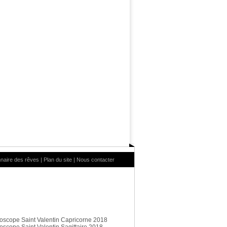
nnaire des rêves
|
Plan du site
|
Nous contacter
oscope Saint Valentin Capricorne 2018