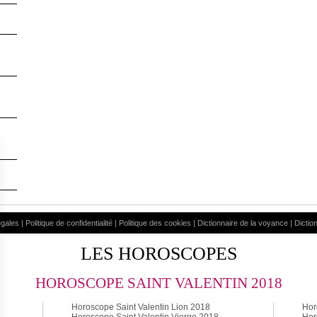
égales
|
Politique de confidentialité
|
Politique des cookies
|
Dictionnaire de la voyance
|
Dictio
LES HOROSCOPES
HOROSCOPE SAINT VALENTIN 2018
Horoscope Saint Valentin Lion 2018
Hor