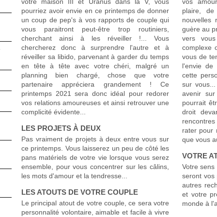
votre maison III et Uranus dans la V, vous
vos amour
pourriez avoir envie en ce printemps de donner
plaire, de
un coup de pep's à vos rapports de couple qui
nouvelles 
vous paraitront peut-être trop routiniers,
guère au p
cherchant ainsi à les réveiller !... Vous
vers vou
chercherez donc à surprendre l'autre et à
complexe o
3
réveiller sa libido, parvenant à garder du temps
vous de te
en tête à tête avec votre chéri, malgré un
l'envie de
planning bien chargé, chose que votre
cette pers
partenaire appréciera grandement ! Ce
sur vous..
printemps 2021 sera donc idéal pour redorer
avenir sur
vos relations amoureuses et ainsi retrouver une
pourrait êt
complicité évidente...
droit deva
rencontres
LES PROJETS À DEUX
rater pour 
Pas vraiment de projets à deux entre vous sur
que vous a
ce printemps. Vous laisserez un peu de côté les
VOTRE A
pans matériels de votre vie lorsque vous serez
ensemble, pour vous concentrer sur les câlins,
Votre sens 
les mots d'amour et la tendresse...
seront vos 
autres rec
LES ATOUTS DE VOTRE COUPLE
et votre p
Le principal atout de votre couple, ce sera votre
monde à l'a
personnalité volontaire, aimable et facile à vivre