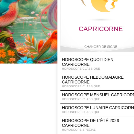
CAPRICORNE
CHANGER DE SIGNE
HOROSCOPE QUOTIDIEN
CAPRICORNE
HOROSCOPE CLASSIQUE
Bélier
Taureau
Gémeaux
Cancer
HOROSCOPE HEBDOMADAIRE
CAPRICORNE
HOROSCOPE CLASSIQUE
HOROSCOPE MENSUEL CAPRICOR
HOROSCOPE CLASSIQUE
Lion
Vierge
Balance
Scorpio
HOROSCOPE LUNAIRE CAPRICOR
HOROSCOPE CLASSIQUE
HOROSCOPE DE L'ÉTÉ 2026
CAPRICORNE
Sagittaire
Capricorne
Verseau
Poisson
HOROSCOPE SPÉCIAL