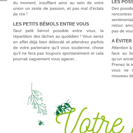
LES POS
du moment, insufflant ainsi au sein de votre
union un zeste de passion, et pas mal d'éclats
Des possibi
de rire !
rencontr
sentimenta
LES PETITS BÉMOLS ENTRE VOUS
retour am
Seul petit bémol possible entre vous, la
pas de vous
répartition des tâches au quotidien ! Vous serez
A ÉVITER
en effet déjà bien débordé et attendrez parfois
de votre partenaire qu'il vous soutienne, chose
Attention à
qu'il ne fera pas toujours spontanément et cela
face au b
pourrait vaguement vous agacer...
qu'un ancie
Prenez le t
vous ne r
nouveau dé