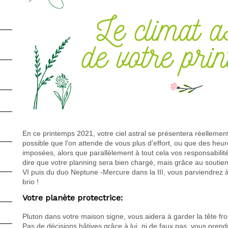
6
En ce printemps 2021, votre ciel astral se présentera réellement
possible que l'on attende de vous plus d'effort, ou que des heu
imposées, alors que parallèlement à tout cela vos responsabilité
dire que votre planning sera bien chargé, mais grâce au soutie
VI puis du duo Neptune -Mercure dans la III, vous parviendrez à
brio !
Votre planète protectrice:
Pluton dans votre maison signe, vous aidera à garder la tête fro
Pas de décisions hâtives grâce à lui, ni de faux pas, vous prend