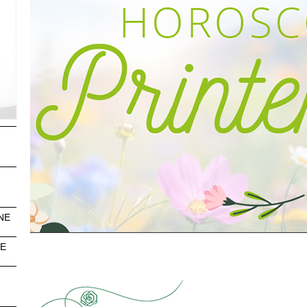
NE
n
NE
s