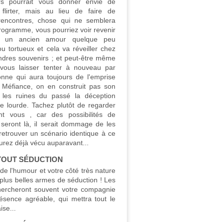
s pourrait vous donner envie de
 flirter, mais au lieu de faire de
rencontres, chose qui ne semblera
rogramme, vous pourriez voir revenir
s un ancien amour quelque peu
u tortueux et cela va réveiller chez
ndres souvenirs ; et peut-être même
 vous laisser tenter à nouveau par
onne qui aura toujours de l'emprise
. Méfiance, on en construit pas son
 les ruines du passé la déception
re lourde. Tachez plutôt de regarder
nt vous , car des possibilités de
 seront là, il serait dommage de les
retrouver un scénario identique à ce
urez déjà vécu auparavant...
TOUT SÉDUCTION
de l'humour et votre côté très nature
plus belles armes de séduction ! Les
hercheront souvent votre compagnie
résence agréable, qui mettra tout le
ise...