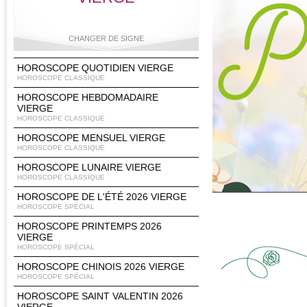
CHANGER DE SIGNE
HOROSCOPE QUOTIDIEN VIERGE
HOROSCOPE CLASSIQUE
HOROSCOPE HEBDOMADAIRE
Bélier
Taureau
Gémeaux
Cancer
VIERGE
HOROSCOPE CLASSIQUE
HOROSCOPE MENSUEL VIERGE
HOROSCOPE CLASSIQUE
Lion
Vierge
Balance
Scorpion
HOROSCOPE LUNAIRE VIERGE
HOROSCOPE CLASSIQUE
HOROSCOPE DE L'ÉTÉ 2026 VIERGE
HOROSCOPE SPÉCIAL
HOROSCOPE PRINTEMPS 2026
Sagittaire
Capricorne
Verseau
Poissons
VIERGE
HOROSCOPE SPÉCIAL
HOROSCOPE CHINOIS 2026 VIERGE
HOROSCOPE SPÉCIAL
HOROSCOPE SAINT VALENTIN 2026