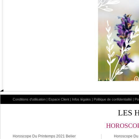
Conditions d'utilisation
|
Espace Client
|
Infos légales
|
Politique de confidentialité
|
Po
LES 
HOROSCOP
Horoscope Du Printemps 2021 Belier
Horoscope Du 