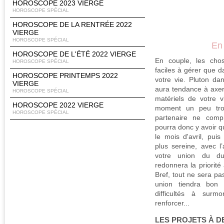
HOROSCOPE 2023 VIERGE
HOROSCOPE SPÉCIAL
HOROSCOPE DE LA RENTRÉE 2022
VIERGE
HOROSCOPE SPÉCIAL
En
HOROSCOPE DE L'ÉTÉ 2022 VIERGE
En couple, les cho
HOROSCOPE SPÉCIAL
faciles à gérer que d
HOROSCOPE PRINTEMPS 2022
votre vie. Pluton da
VIERGE
aura tendance à axer 
HOROSCOPE SPÉCIAL
matériels de votre 
HOROSCOPE 2022 VIERGE
moment un peu trop
HOROSCOPE SPÉCIAL
partenaire ne compr
pourra donc y avoir q
le mois d'avril, pui
plus sereine, avec l
votre union du du
redonnera la priorité
Bref, tout ne sera pa
union tiendra bon l
difficultés à surm
renforcer...
LES PROJETS À D