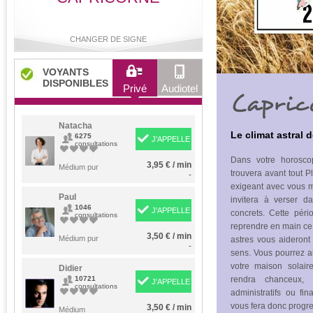
CHANGER DE SIGNE
VOYANTS
DISPONIBLES
Privé
Audiotel
Capric
Bélier
Taureau
Gémeaux
Cancer
Natacha
Le climat astral 
6275
J'APPELLE
consultations
Dans votre horosco
3,95 € / min
Lion
Médium pur
Vierge
Balance
Scorpion
trouvera avant tout P
-
exigeant avec vous m
Paul
invitera à verser d
1046
J'APPELLE
concrets. Cette péri
consultations
reprendre en main ce 
Sagittaire
Capricorne
Verseau
Poissons
3,50 € / min
Médium pur
astres vous aideront
-
sens. Vous pourrez a
votre maison solair
Didier
10721
rendra chanceux, 
J'APPELLE
consultations
administratifs ou fi
vous fera donc progr
3,50 € / min
Médium