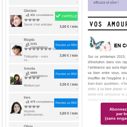
-
efficace et sûre !
Gloriam
411
consultations
J'APPELLE
Savoir c'est anticiper
3,00 € / min
-
Magda
2191
Prendre un RDV
consultations
3,90 € / min
Télépathie - votre
Sur ce printemps 2015, i
-
vo...
d'évolution dans vos ra
l’ambiance qui aura régn
Amelia
va bien entre vous, vou
4889
Prendre un RDV
consultations
insuffler de l'oxygène à
train-train quotidien, n’h
3,50 € / min
Medium pur
-
chéri, à lui faire plaisir,
et
week-end amoureux le p
Ines
relations en revanche on
470
consultations
Prendre un RDV
Abonnez
Voyante
3,60 € / min
par b
professionnel...
-
(sans enga
Olivia