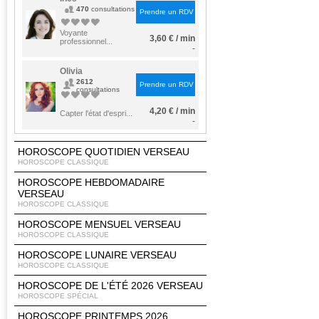
470
consultations
Prendre un RDV
Voyante
3,60 € / min
professionnel...
-
Olivia
2612
Prendre un RDV
consultations
4,20 € / min
Capter l'état d'espri...
-
HOROSCOPE QUOTIDIEN VERSEAU
HOROSCOPE CLASSIQUE
HOROSCOPE HEBDOMADAIRE
VERSEAU
HOROSCOPE CLASSIQUE
HOROSCOPE MENSUEL VERSEAU
HOROSCOPE CLASSIQUE
HOROSCOPE LUNAIRE VERSEAU
HOROSCOPE CLASSIQUE
HOROSCOPE DE L'ÉTÉ 2026 VERSEAU
HOROSCOPE SPÉCIAL
HOROSCOPE PRINTEMPS 2026