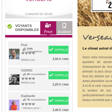
CHANGER DE SIGNE
VOYANTS
DISPONIBLES
Privé
Audiotel
Versea
Bélier
Taureau
Gémeaux
Cancer
Paul
Le climat astral 
1046
J'APPELLE
consultations
Dans votre horoscope
3,50 € / min
Lion
Médium pur
Vierge
Balance
Scorpion
question de dynam
-
d'amusement de renco
CEDRIC
période la plus douc
48
consultations
J'APPELLE
tous les plaisirs qui
amas planétaire va en
Sagittaire
Capricorne
Verseau
Poissons
Médium pur
2,20 € / min
II et III et cela s'a
-
le secteur de vos
particulièrement ouve
Raphaelle
78
consultations
beaux moments que vo
J'APPELLE
✨Médium pure✨
3,40 € / min