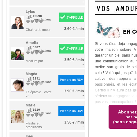
-
Lylou
13590
J'APPELLE
consultations
3,60 € / min
Chakra du coeur
-
Amelia
Si vous êtes déjà engag
4887
J'APPELLE
votre maison solaire V
consultations
garantir un ciel sans nu
3,50 € / min
Medium pur
une communication au t
-
mettre son grain de sel
cela ! Voilà qui jusqu'à 
Magda
cultiver des rapports à
2191
Prendre un RDV
consultations
passionnés, et les écla
Certes il n'y aura pas gr
3,90 € / min
Télépathie - votre
-
vo...
sérieux
ou engageant au 
pas vos préoccupations !
Marie
1610
Prendre un RDV
Abonnez
consultations
par b
(sans enga
3,50 € / min
Flashs et
-
prédictions...
Ines