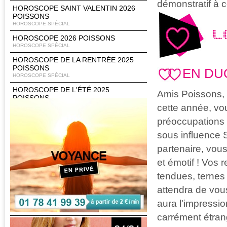
démonstratif à 
HOROSCOPE SAINT VALENTIN 2026
POISSONS
HOROSCOPE SPÉCIAL
L
HOROSCOPE 2026 POISSONS
HOROSCOPE SPÉCIAL
HOROSCOPE DE LA RENTRÉE 2025
POISSONS
EN DU
HOROSCOPE SPÉCIAL
HOROSCOPE DE L'ÉTÉ 2025
Amis Poissons,
POISSONS
cette année, vou
HOROSCOPE SPÉCIAL
HOROSCOPE PRINTEMPS 2025
préoccupations 
POISSONS
sous influence 
HOROSCOPE SPÉCIAL
partenaire, vous
HOROSCOPE CHINOIS 2025
HOROSCOPE SPÉCIAL
et émotif ! Vos 
HOROSCOPE 2025 POISSONS
tendues, ternes 
HOROSCOPE SPÉCIAL
attendra de vous
HOROSCOPE DE LA RENTRÉE 2024
POISSONS
aura l'impressi
HOROSCOPE SPÉCIAL
carrément étran
HOROSCOPE DE L'ÉTÉ 2024