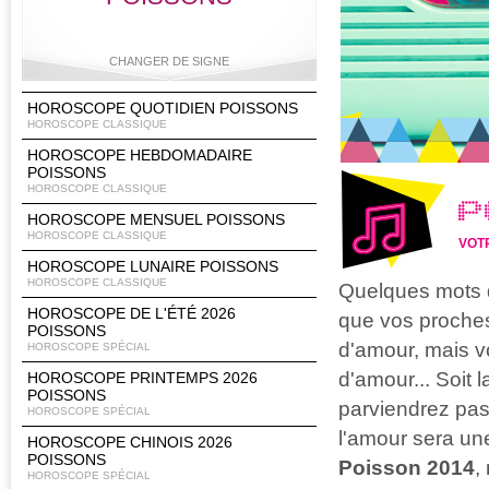
CHANGER DE SIGNE
HOROSCOPE QUOTIDIEN POISSONS
HOROSCOPE CLASSIQUE
HOROSCOPE HEBDOMADAIRE
Bélier
Taureau
Gémeaux
Cancer
POISSONS
HOROSCOPE CLASSIQUE
P
HOROSCOPE MENSUEL POISSONS
HOROSCOPE CLASSIQUE
VOT
Lion
Vierge
Balance
Scorpion
HOROSCOPE LUNAIRE POISSONS
HOROSCOPE CLASSIQUE
Quelques mots d
HOROSCOPE DE L'ÉTÉ 2026
que vos proches
POISSONS
d'amour, mais v
HOROSCOPE SPÉCIAL
Sagittaire
Capricorne
Verseau
Poissons
d'amour... Soit 
HOROSCOPE PRINTEMPS 2026
POISSONS
parviendrez pas
HOROSCOPE SPÉCIAL
l'amour sera un
HOROSCOPE CHINOIS 2026
POISSONS
Poisson 2014
,
HOROSCOPE SPÉCIAL