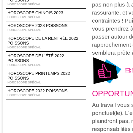
POISSONS
pas non plus à a
HOROSCOPE SPÉCIAL
rassurante, et v
HOROSCOPE CHINOIS 2023
HOROSCOPE SPÉCIAL
contraintes ! Pu
HOROSCOPE 2023 POISSONS
vous prendrez à
HOROSCOPE SPÉCIAL
passer autour de
HOROSCOPE DE LA RENTRÉE 2022
POISSONS
rapprochement 
HOROSCOPE SPÉCIAL
semblera prête à
HOROSCOPE DE L'ÉTÉ 2022
POISSONS
HOROSCOPE SPÉCIAL
B
HOROSCOPE PRINTEMPS 2022
POISSONS
HOROSCOPE SPÉCIAL
HOROSCOPE 2022 POISSONS
OPPORTUN
HOROSCOPE SPÉCIAL
Au travail vous 
ponctuel(le). L
plaindront pas,
responsabilités 