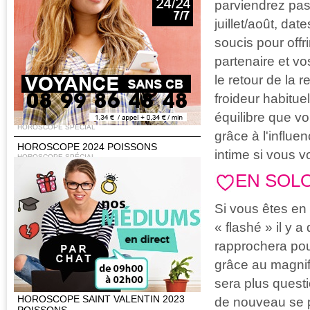
parviendrez pas
POISSONS
HOROSCOPE SPÉCIAL
juillet/août, da
HOROSCOPE PRINTEMPS 2024
soucis pour offri
POISSONS
HOROSCOPE SPÉCIAL
partenaire et v
HOROSCOPE SAINT VALENTIN 2024
le retour de la r
POISSONS
froideur habitue
08 99 86 48 48
HOROSCOPE SPÉCIAL
équilibre que vo
HOROSCOPE CHINOIS 2024
HOROSCOPE SPÉCIAL
grâce à l'influ
HOROSCOPE 2024 POISSONS
intime si vous v
HOROSCOPE SPÉCIAL
HOROSCOPE DE LA RENTRÉE 2023
EN SOL
POISSONS
HOROSCOPE SPÉCIAL
Si vous êtes en
HOROSCOPE DE L'ÉTÉ 2023
« flashé » il y 
POISSONS
HOROSCOPE SPÉCIAL
rapprochera pour
HOROSCOPE PRINTEMPS 2023
grâce au magnif
POISSONS
HOROSCOPE SPÉCIAL
sera plus questi
HOROSCOPE SAINT VALENTIN 2023
de nouveau se p