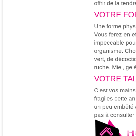
offrir de la tend
VOTRE FO
Une forme physi
Vous ferez en ef
impeccable pour
organisme. Chouc
vert, de décocti
ruche. Miel, gel
VOTRE TAL
C'est vos mains 
fragiles cette a
un peu embêté a
pas à consulter 
H