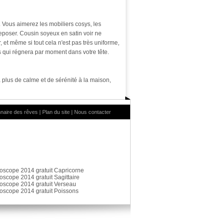
 Vous aimerez les mobiliers cosys, les
reposer. Cousin soyeux en satin voir ne
 et même si tout cela n'est pas très uniforme,
is qui régnera par moment dans votre tête.
 plus de calme et de sérénité à la maison,
nnaire des rêves
|
Plan du site
|
Nous contacter
oscope 2014 gratuit Capricorne
oscope 2014 gratuit Sagittaire
oscope 2014 gratuit Verseau
oscope 2014 gratuit Poissons
préférences pour contrôler la manière dont vos informations sont manipulées.