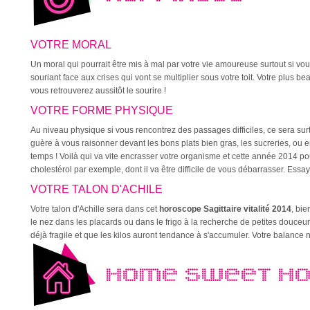
VOTRE MORAL
Un moral qui pourrait être mis à mal par votre vie amoureuse surtout si vous ê
souriant face aux crises qui vont se multiplier sous votre toit. Votre plus bea
vous retrouverez aussitôt le sourire !
VOTRE FORME PHYSIQUE
Au niveau physique si vous rencontrez des passages difficiles, ce sera sur
guère à vous raisonner devant les bons plats bien gras, les sucreries, ou e
temps ! Voilà qui va vite encrasser votre organisme et cette année 2014 pou
cholestérol par exemple, dont il va être difficile de vous débarrasser. Ess
VOTRE TALON D'ACHILE
Votre talon d'Achille sera dans cet
horoscope Sagittaire vitalité 2014
, bi
le nez dans les placards ou dans le frigo à la recherche de petites douceurs
déjà fragile et que les kilos auront tendance à s'accumuler. Votre balance n
HOME SWEET H