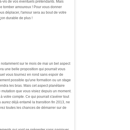
-à-vis de vos éventuels prétendants. Mais
 de tomber amoureux ! Pour vous donner
ous déplacer, l'amour sera au bout de votre
açon durable de plus !
c notamment sur le mois de mai un bel aspect
ra une belle proposition qui pourrait vous
quel vous tournez en rond sans espoir de
galement possible qu'une formation ou un stage
endra les bras. Mais cet aspect planétaire
é de mutation que vous visiez depuis un moment.
 à votre compte. Ce qui pourrait s'avérer tout
 aurez déjà entamé la transition fin 2013, ne
urez toutes les chances de démarrer sur de
gements qui vont se présenter sans paniquer,