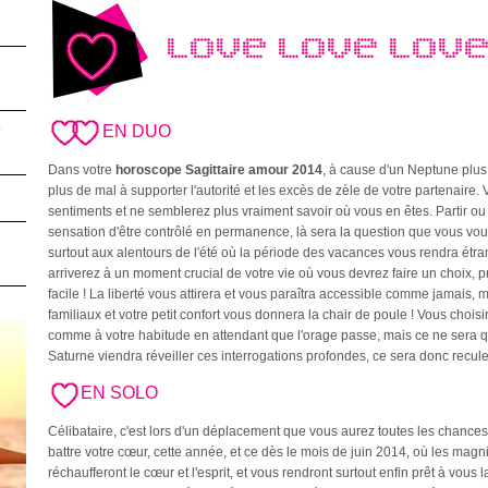
LOVE LOVE LOVE 
6
EN DUO
Dans votre
horoscope Sagittaire amour 2014
, à cause d'un Neptune plus
plus de mal à supporter l'autorité et les excès de zèle de votre partenaire
sentiments et ne semblerez plus vraiment savoir où vous en êtes. Partir o
sensation d'être contrôlé en permanence, là sera la question que vous vo
surtout aux alentours de l'été où la période des vacances vous rendra étra
arriverez à un moment crucial de votre vie où vous devrez faire un choix, 
facile ! La liberté vous attirera et vous paraîtra accessible comme jamais,
familiaux et votre petit confort vous donnera la chair de poule ! Vous chois
comme à votre habitude en attendant que l'orage passe, mais ce ne sera q
Saturne viendra réveiller ces interrogations profondes, ce sera donc recule
EN SOLO
Célibataire, c'est lors d'un déplacement que vous aurez toutes les chances d
battre votre cœur, cette année, et ce dès le mois de juin 2014, où les mag
réchaufferont le cœur et l'esprit, et vous rendront surtout enfin prêt à vou