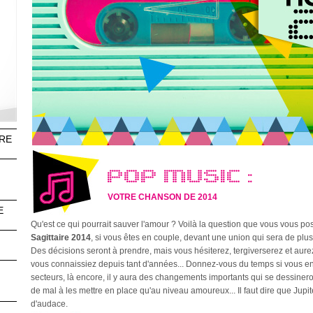
RE
POP MUSIC :
VOTRE CHANSON DE 2014
E
Qu'est ce qui pourrait sauver l'amour ? Voilà la question que vous vous p
n
Sagittaire 2014
, si vous êtes en couple, devant une union qui sera de plus en
Des décisions seront à prendre, mais vous hésiterez, tergiverserez et aure
vous connaissiez depuis tant d'années... Donnez-vous du temps si vous en 
secteurs, là encore, il y aura des changements importants qui se dessine
de mal à les mettre en place qu'au niveau amoureux... Il faut dire que Jupi
s
d'audace.