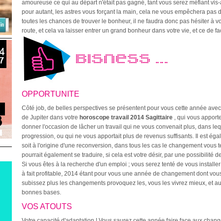
amoureuse ce qui au départ n'était pas gagné, tant vous serez méfiant vis
pour autant, les astres vous forçant la main, cela ne vous empêchera pas
toutes les chances de trouver le bonheur, il ne faudra donc pas hésiter à v
route, et cela va laisser entrer un grand bonheur dans votre vie, et ce de f
BISNESS ...
OPPORTUNITE
4
Côté job, de belles perspectives se présentent pour vous cette année ave
de Jupiter dans votre
horoscope travail 2014 Sagittaire
, qui vous apporte
8
donner l'occasion de lâcher un travail qui ne vous convenait plus, dans le
progression, ou qui ne vous apportait plus de revenus suffisants. Il est é
soit à l'origine d'une reconversion, dans tous les cas le changement vous t
pourrait également se traduire, si cela est votre désir, par une possibilit
Si vous êtes à la recherche d'un emploi ; vous serez tenté de vous installer
à fait profitable, 2014 étant pour vous une année de changement dont vous
subissez plus les changements provoquez les, vous les vivrez mieux, et a
bonnes bases.
VOS ATOUTS
Votre capacité d'adaptation ! Vous saurez cette année faire face aux chan