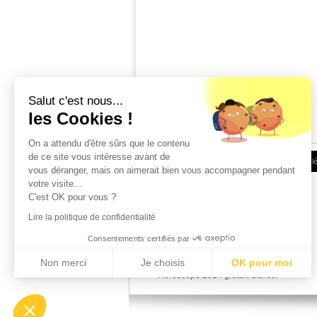
Salut c'est nous...
les Cookies !
On a attendu d'être sûrs que le contenu
de ce site vous intéresse avant de
Conditions d'utilisation
|
Espace Client
|
Infos l
vous déranger, mais on aimerait bien vous accompagner pendant
votre visite...
C'est OK pour vous ?
Lire la politique de confidentialité
Consentements certifiés par
Horoscope 2014 gratuit Belier
Horoscope 2014 gratuit Taureau
Non merci
Je choisis
OK pour moi
Horoscope 2014 gratuit Gémeaux
Horoscope 2014 gratuit Cancer
Axeptio consent
Plateforme de Gestion du Consentement : Personnalisez vos Options
Notre plateforme vous permet d'adapter et de gérer vos paramètres de confident