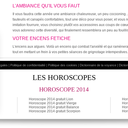
L'AMBIANCE QU'IL VOUS FAUT
Il vous faudra cette année une ambiance chaleureuse, un peu cocooning...
fauteuils et canapés confortables, tout une déco pour vous poser, et vous 
imitation fourrure, vous choisirez plutôt vos accessoires aux coups de cœur,
vous adorerez cette diversité, qui finalement ressemblera un peu au fouill
VOTRE ENCENS FETICHE
L'encens aux algues. Voilà un encens qui combat l'anxiété et qui ramènera
tout en mettant un frein à vos petites séances de grignotage intempestives.
égales
|
Politique de confidentialité
|
Politique des cookies
|
Dictionnaire de la voyance
|
Dictio
LES HOROSCOPES
HOROSCOPE 2014
Horoscope 2014 gratuit Lion
Hor
Horoscope 2014 gratuit Vierge
Hor
Horoscope 2014 gratuit Balance
Hor
Horoscope 2014 gratuit Scorpion
Hor
ialité, en garantissant la conformité avec les réglementations. Personnalisez vos 