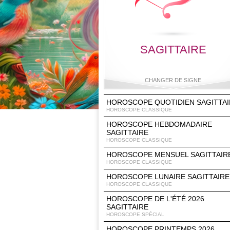
SAGITTAIRE
CHANGER DE SIGNE
HOROSCOPE QUOTIDIEN SAGITTAI
HOROSCOPE CLASSIQUE
HOROSCOPE HEBDOMADAIRE
Bélier
Taureau
Gémeaux
Cancer
SAGITTAIRE
HOROSCOPE CLASSIQUE
HOROSCOPE MENSUEL SAGITTAIR
HOROSCOPE CLASSIQUE
Lion
Vierge
Balance
Scorpio
HOROSCOPE LUNAIRE SAGITTAIRE
HOROSCOPE CLASSIQUE
HOROSCOPE DE L'ÉTÉ 2026
SAGITTAIRE
HOROSCOPE SPÉCIAL
Sagittaire
Capricorne
Verseau
Poisson
HOROSCOPE PRINTEMPS 2026