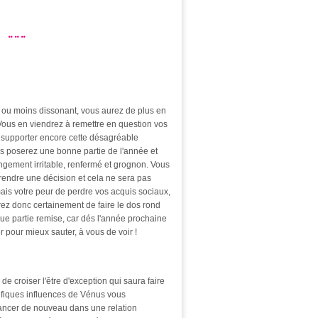
...
 ou moins dissonant, vous aurez de plus en
. Vous en viendrez à remettre en question vos
u supporter encore cette désagréable
us poserez une bonne partie de l'année et
ngement irritable, renfermé et grognon. Vous
prendre une décision et cela ne sera pas
 mais votre peur de perdre vos acquis sociaux,
irez donc certainement de faire le dos rond
ue partie remise, car dés l'année prochaine
r pour mieux sauter, à vous de voir !
e croiser l'être d'exception qui saura faire
nifiques influences de Vénus vous
s lancer de nouveau dans une relation