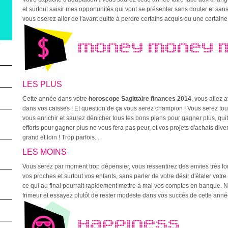
et surtout saisir mes opportunités qui vont se présenter sans douter et sans 
vous oserez aller de l'avant quitte à perdre certains acquis ou une certaine s
3
MONEY MONEY 
LES PLUS
Cette année dans votre
horoscope Sagittaire finances 2014
, vous allez a
dans vos caisses ! Et question de ça vous serez champion ! Vous serez touj
vous enrichir et saurez dénicher tous les bons plans pour gagner plus, quitt
efforts pour gagner plus ne vous fera pas peur, et vos projets d'achats div
grand et loin ! Trop parfois...
LES MOINS
Vous serez par moment trop dépensier, vous ressentirez des envies très fort
vos proches et surtout vos enfants, sans parler de votre désir d'étaler votr
ce qui au final pourrait rapidement mettre à mal vos comptes en banque. N
frimeur et essayez plutôt de rester modeste dans vos succès de cette anné
HAPPINESS