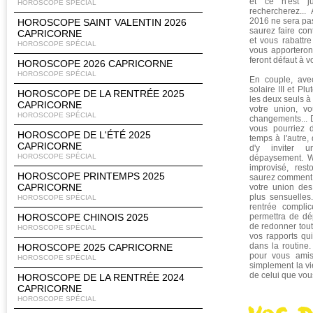
et ce n'est 
HOROSCOPE SPÉCIAL
rechercherez...
2016 ne sera pas
HOROSCOPE SAINT VALENTIN 2026
saurez faire co
CAPRICORNE
et vous rabattre
HOROSCOPE SPÉCIAL
vous apporteront
feront défaut à v
HOROSCOPE 2026 CAPRICORNE
HOROSCOPE SPÉCIAL
En couple, ave
solaire III et Pl
HOROSCOPE DE LA RENTRÉE 2025
les deux seuls à 
CAPRICORNE
votre union, v
HOROSCOPE SPÉCIAL
changements... 
vous pourriez 
HOROSCOPE DE L'ÉTÉ 2025
temps à l'autre,
CAPRICORNE
d'y inviter 
HOROSCOPE SPÉCIAL
dépaysement. W
improvisé, res
HOROSCOPE PRINTEMPS 2025
saurez comment 
CAPRICORNE
votre union des
plus sensuelles
HOROSCOPE SPÉCIAL
rentrée compli
HOROSCOPE CHINOIS 2025
permettra de dép
de redonner tou
HOROSCOPE SPÉCIAL
vos rapports qui
dans la routine
HOROSCOPE 2025 CAPRICORNE
pour vous amis
HOROSCOPE SPÉCIAL
simplement la vi
de celui que vou
HOROSCOPE DE LA RENTRÉE 2024
CAPRICORNE
HOROSCOPE SPÉCIAL