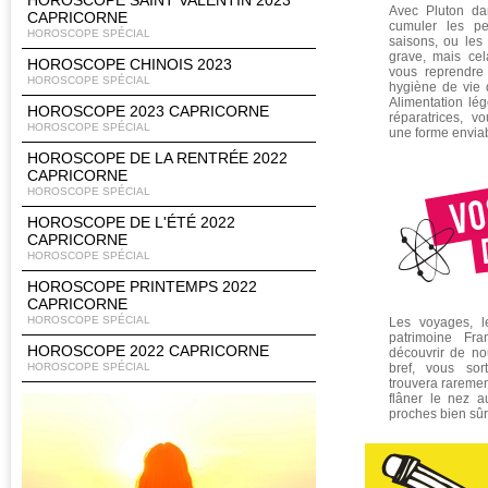
HOROSCOPE SAINT VALENTIN 2023
Avec Pluton da
CAPRICORNE
cumuler les pe
HOROSCOPE SPÉCIAL
saisons, ou les
grave, mais ce
HOROSCOPE CHINOIS 2023
vous reprendre
HOROSCOPE SPÉCIAL
hygiène de vie 
Alimentation lég
HOROSCOPE 2023 CAPRICORNE
réparatrices, 
HOROSCOPE SPÉCIAL
une forme envia
HOROSCOPE DE LA RENTRÉE 2022
CAPRICORNE
HOROSCOPE SPÉCIAL
HOROSCOPE DE L'ÉTÉ 2022
CAPRICORNE
HOROSCOPE SPÉCIAL
HOROSCOPE PRINTEMPS 2022
CAPRICORNE
HOROSCOPE SPÉCIAL
Les voyages, l
patrimoine Fra
HOROSCOPE 2022 CAPRICORNE
découvrir de no
HOROSCOPE SPÉCIAL
bref, vous sor
trouvera raremen
flâner le nez 
proches bien sûr