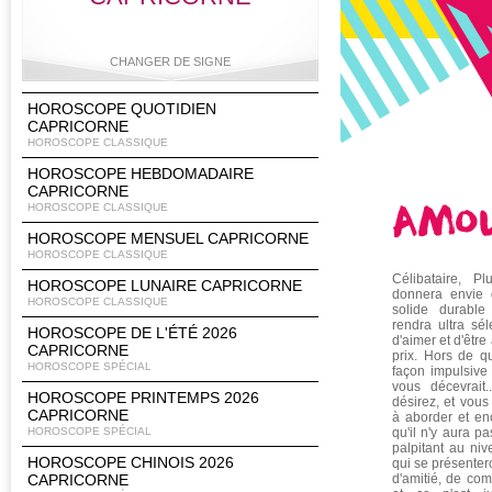
CHANGER DE SIGNE
HOROSCOPE QUOTIDIEN
CAPRICORNE
HOROSCOPE CLASSIQUE
Bélier
Taureau
Gémeaux
Cancer
HOROSCOPE HEBDOMADAIRE
CAPRICORNE
HOROSCOPE CLASSIQUE
HOROSCOPE MENSUEL CAPRICORNE
HOROSCOPE CLASSIQUE
Lion
Vierge
Balance
Scorpion
Célibataire, P
HOROSCOPE LUNAIRE CAPRICORNE
donnera envie d
HOROSCOPE CLASSIQUE
solide durable
rendra ultra sél
HOROSCOPE DE L'ÉTÉ 2026
d'aimer et d'êtr
CAPRICORNE
prix. Hors de 
Sagittaire
Capricorne
Verseau
Poissons
HOROSCOPE SPÉCIAL
façon impulsive
vous décevrait
HOROSCOPE PRINTEMPS 2026
désirez, et vous
CAPRICORNE
à aborder et enc
HOROSCOPE SPÉCIAL
qu'il n'y aura p
palpitant au ni
HOROSCOPE CHINOIS 2026
qui se présentero
CAPRICORNE
d'amitié, de com