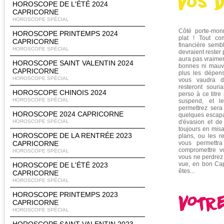
HOROSCOPE DE L'ÉTÉ 2024
CAPRICORNE
HOROSCOPE SPÉCIAL
Côté porte-mon
HOROSCOPE PRINTEMPS 2024
plat ! Tout co
CAPRICORNE
financière sembl
HOROSCOPE SPÉCIAL
devraient rester pl
aura pas vraimen
HOROSCOPE SAINT VALENTIN 2024
bonnes ni mauva
CAPRICORNE
plus les dépen
HOROSCOPE SPÉCIAL
vous vaudra 
resteront souri
HOROSCOPE CHINOIS 2024
perso à ce titre
HOROSCOPE SPÉCIAL
suspend, et l
permettrez sera
HOROSCOPE 2024 CAPRICORNE
quelques escapa
HOROSCOPE SPÉCIAL
d'évasion et d
toujours en misa
HOROSCOPE DE LA RENTRÉE 2023
plans, ou les r
CAPRICORNE
vous permettra
compromettre vo
HOROSCOPE SPÉCIAL
vous ne perdrez
vue, en bon Cap
HOROSCOPE DE L'ÉTÉ 2023
êtes...
CAPRICORNE
HOROSCOPE SPÉCIAL
HOROSCOPE PRINTEMPS 2023
CAPRICORNE
HOROSCOPE SPÉCIAL