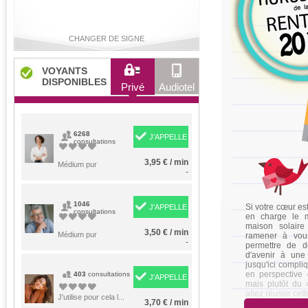
CHANGER DE SIGNE
VOYANTS
DISPONIBLES
Privé
Audiotel
Bélier
Taureau
Gémeaux
Cancer
6268
J'APPELLE
consultations
3,95 € / min
Lion
Médium pur
Vierge
Balance
Scorpion
-
1046
Si votre cœur est
J'APPELLE
consultations
en charge le 
maison solaire
Sagittaire
Capricorne
Verseau
Poissons
3,50 € / min
Médium pur
ramener à vou
-
permettre de d
d'avenir à un
jusqu'ici compli
en perspective 
403
consultations
J'APPELLE
mais plutôt du 
allez réussir cet
J'utilise pour cela l...
3,70 € / min