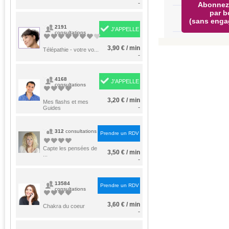
-
Abonnez
par b
(sans enga
2191
J'APPELLE
consultations
3,90 € / min
Télépathie - votre vo...
-
4168
J'APPELLE
consultations
3,20 € / min
Mes flashs et mes
-
Guides
312
consultations
Prendre un RDV
Capte les pensées de
3,50 € / min
...
-
13584
Prendre un RDV
consultations
3,60 € / min
Chakra du coeur
-