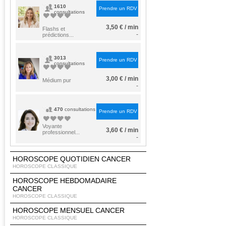
1610
Prendre un RDV
consultations
3,50 € / min
Flashs et
-
prédictions...
3013
Prendre un RDV
consultations
3,00 € / min
Médium pur
-
470
consultations
Prendre un RDV
Voyante
3,60 € / min
professionnel...
-
HOROSCOPE QUOTIDIEN CANCER
HOROSCOPE CLASSIQUE
HOROSCOPE HEBDOMADAIRE
CANCER
HOROSCOPE CLASSIQUE
HOROSCOPE MENSUEL CANCER
HOROSCOPE CLASSIQUE