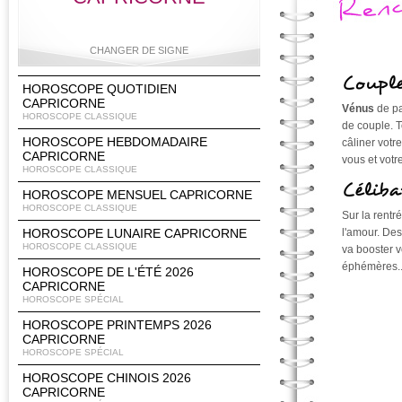
CHANGER DE SIGNE
Couple
HOROSCOPE QUOTIDIEN
CAPRICORNE
Vénus
de pa
HOROSCOPE CLASSIQUE
de couple. T
Bélier
Taureau
Gémeaux
Cancer
HOROSCOPE HEBDOMADAIRE
câliner votr
CAPRICORNE
vous et vot
HOROSCOPE CLASSIQUE
Céliba
HOROSCOPE MENSUEL CAPRICORNE
HOROSCOPE CLASSIQUE
Lion
Vierge
Balance
Scorpion
Sur la rentr
HOROSCOPE LUNAIRE CAPRICORNE
l'amour. Des
HOROSCOPE CLASSIQUE
va booster v
éphémères..
HOROSCOPE DE L'ÉTÉ 2026
CAPRICORNE
Sagittaire
Capricorne
Verseau
Poissons
HOROSCOPE SPÉCIAL
HOROSCOPE PRINTEMPS 2026
CAPRICORNE
HOROSCOPE SPÉCIAL
HOROSCOPE CHINOIS 2026
CAPRICORNE