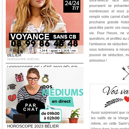
ultra-sélectif face a
HOROSCOPE SPÉCIAL
pourraient se présenter
HOROSCOPE SAINT VALENTIN 2024
nombreuses et vous po
BÉLIER
remplir votre carnet d'adr
HOROSCOPE SPÉCIAL
prochaine grande histo
HOROSCOPE CHINOIS 2024
peut-être parmi ces nouv
HOROSCOPE SPÉCIAL
vie. Pour l'heure, ne 
HOROSCOPE 2024 BÉLIER
questions, et profitez au
08 99 86 48 48
HOROSCOPE SPÉCIAL
l'ambiance de séduction 
vous redonnera si nécess
HOROSCOPE DE LA RENTRÉE 2023
BÉLIER
pouvoir de séduction, ma
HOROSCOPE SPÉCIAL
amoureux !
HOROSCOPE DE L'ÉTÉ 2023 BÉLIER
HOROSCOPE SPÉCIAL
HOROSCOPE PRINTEMPS 2023
BÉLIER
HOROSCOPE SPÉCIAL
HOROSCOPE SAINT VALENTIN 2023
BÉLIER
HOROSCOPE SPÉCIAL
Aussi surprenant que ce
HOROSCOPE CHINOIS 2023
les natifs de la Vierg
HOROSCOPE SPÉCIAL
même, en cette Saint-
HOROSCOPE 2023 BÉLIER