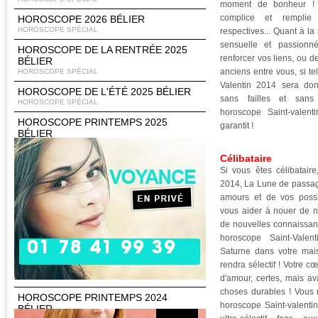
moment de bonheur ! 
complice et remplie 
HOROSCOPE 2026 BÉLIER
HOROSCOPE SPÉCIAL
respectives... Quant à la 
sensuelle et passionn
HOROSCOPE DE LA RENTRÉE 2025
renforcer vos liens, ou d
BÉLIER
anciens entre vous, si tel
HOROSCOPE SPÉCIAL
Valentin 2014 sera don
HOROSCOPE DE L'ÉTÉ 2025 BÉLIER
sans failles et sans
HOROSCOPE SPÉCIAL
horoscope Saint-valent
HOROSCOPE PRINTEMPS 2025
garantit !
BÉLIER
HOROSCOPE SPÉCIAL
Célibataire
HOROSCOPE CHINOIS 2025
Si vous êtes célibataire
HOROSCOPE SPÉCIAL
2014, La Lune de passag
HOROSCOPE 2025 BÉLIER
amours et de vos possib
HOROSCOPE SPÉCIAL
vous aider à nouer de n
HOROSCOPE DE LA RENTRÉE 2024
de nouvelles connaissanc
BÉLIER
horoscope Saint-Valen
01 78 41 99 39
HOROSCOPE SPÉCIAL
Saturne dans votre mais
rendra sélectif ! Votre 
HOROSCOPE DE L'ÉTÉ 2024 BÉLIER
HOROSCOPE SPÉCIAL
d'amour, certes, mais av
choses durables ! Vous 
HOROSCOPE PRINTEMPS 2024
horoscope Saint-valentin
BÉLIER