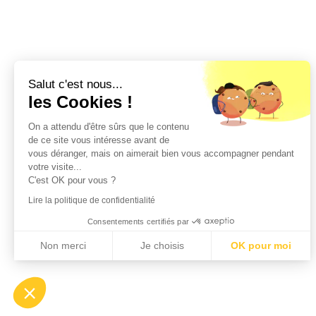
Salut c'est nous...
les Cookies !
On a attendu d'être sûrs que le contenu
de ce site vous intéresse avant de
vous déranger, mais on aimerait bien vous accompagner pendant
votre visite...
C'est OK pour vous ?
Lire la politique de confidentialité
Consentements certifiés par
Non merci
Je choisis
OK pour moi
Axeptio consent
Plateforme de Gestion du Consentement : Personnalisez vos Options
Notre plateforme vous permet d'adapter et de gérer vos paramètres de confident