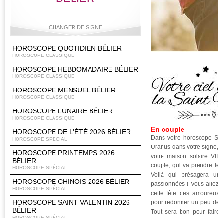
CHANGER DE SIGNE
HOROSCOPE QUOTIDIEN BÉLIER
HOROSCOPE CLASSIQUE
HOROSCOPE HEBDOMADAIRE BÉLIER
Bélier
Taureau
Gémeaux
Cancer
HOROSCOPE CLASSIQUE
LA SAINT VALEN
HOROSCOPE MENSUEL BÉLIER
HOROSCOPE CLASSIQUE
HOROSCOPE LUNAIRE BÉLIER
Lion
Vierge
Balance
Scorpion
HOROSCOPE CLASSIQUE
En couple
HOROSCOPE DE L'ÉTÉ 2026 BÉLIER
Dans votre horoscope Sai
HOROSCOPE SPÉCIAL
Uranus dans votre signe,
HOROSCOPE PRINTEMPS 2026
votre maison solaire VI
BÉLIER
Sagittaire
Capricorne
Verseau
Poissons
couple, qui va prendre l
HOROSCOPE SPÉCIAL
Voilà qui présagera 
HOROSCOPE CHINOIS 2026 BÉLIER
passionnées ! Vous allez
HOROSCOPE SPÉCIAL
cette fête des amoureu
HOROSCOPE SAINT VALENTIN 2026
pour redonner un peu de 
BÉLIER
Tout sera bon pour fai
HOROSCOPE SPÉCIAL