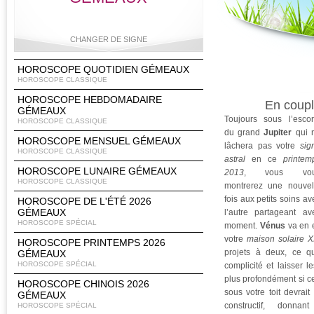
CHANGER DE SIGNE
HOROSCOPE QUOTIDIEN GÉMEAUX
HOROSCOPE CLASSIQUE
HOROSCOPE HEBDOMADAIRE
En coup
Bélier
Taureau
Gémeaux
Cancer
GÉMEAUX
Toujours sous l’escor
HOROSCOPE CLASSIQUE
du grand
Jupiter
qui 
HOROSCOPE MENSUEL GÉMEAUX
lâchera pas votre
sig
HOROSCOPE CLASSIQUE
astral
en ce
printem
Lion
Vierge
Balance
Scorpion
HOROSCOPE LUNAIRE GÉMEAUX
2013
, vous vou
HOROSCOPE CLASSIQUE
montrerez une nouvel
fois aux petits soins av
HOROSCOPE DE L'ÉTÉ 2026
GÉMEAUX
l’autre partageant a
HOROSCOPE SPÉCIAL
moment.
Vénus
va en e
Sagittaire
Capricorne
Verseau
Poissons
votre
maison solaire X
HOROSCOPE PRINTEMPS 2026
projets à deux, ce qu
GÉMEAUX
HOROSCOPE SPÉCIAL
complicité et laisser 
plus profondément si ce
HOROSCOPE CHINOIS 2026
sous votre toit devrait
GÉMEAUX
constructif, donna
HOROSCOPE SPÉCIAL