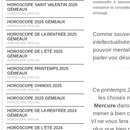
nouveautés à savou
HOROSCOPE SAINT VALENTIN 2026
naissance ou conception
GÉMEAUX
envisagé…
HOROSCOPE SPÉCIAL
HOROSCOPE 2026 GÉMEAUX
HOROSCOPE SPÉCIAL
Comme souvent 
HOROSCOPE DE LA RENTRÉE 2025
GÉMEAUX
intellectualis
HOROSCOPE SPÉCIAL
pouvoir mental
HOROSCOPE DE L'ÉTÉ 2025
GÉMEAUX
parler vos dési
HOROSCOPE SPÉCIAL
HOROSCOPE PRINTEMPS 2025
GÉMEAUX
HOROSCOPE SPÉCIAL
HOROSCOPE CHINOIS 2025
Ce
printemps 
HOROSCOPE SPÉCIAL
les choses n
HOROSCOPE 2025 GÉMEAUX
HOROSCOPE SPÉCIAL
Mercure
dans 
HOROSCOPE DE LA RENTRÉE 2024
mener à bien c
GÉMEAUX
HOROSCOPE SPÉCIAL
VI
ne vous fera
HOROSCOPE DE L'ÉTÉ 2024
plus que bien re