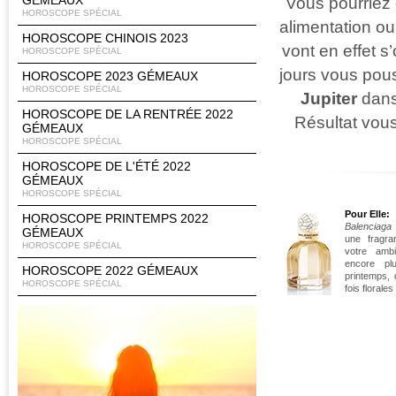
GÉMEAUX
Vous pourriez 
HOROSCOPE SPÉCIAL
alimentation ou
HOROSCOPE CHINOIS 2023
vont en effet s
HOROSCOPE SPÉCIAL
jours vous pouss
HOROSCOPE 2023 GÉMEAUX
HOROSCOPE SPÉCIAL
Jupiter
dans
HOROSCOPE DE LA RENTRÉE 2022
Résultat vous
GÉMEAUX
HOROSCOPE SPÉCIAL
HOROSCOPE DE L'ÉTÉ 2022
GÉMEAUX
HOROSCOPE SPÉCIAL
Pour Elle:
HOROSCOPE PRINTEMPS 2022
Balenciaga
GÉMEAUX
une fragra
HOROSCOPE SPÉCIAL
votre ambi
encore p
HOROSCOPE 2022 GÉMEAUX
printemps,
HOROSCOPE SPÉCIAL
fois florales