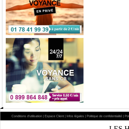
Conditions d'utilisation
|
Espace Client
|
Infos légales
|
Politique de confidentialité
|
Po
LES 