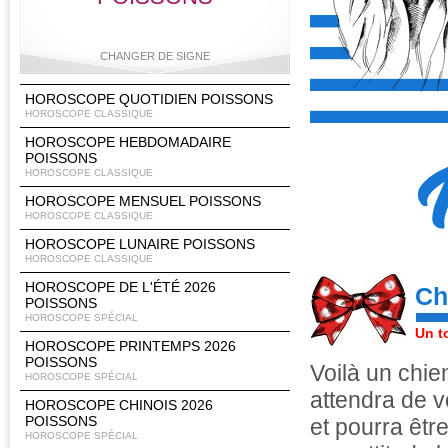
CHANGER DE SIGNE
HOROSCOPE QUOTIDIEN POISSONS
HOROSCOPE CLASSIQUE
HOROSCOPE HEBDOMADAIRE
Bélier
Taureau
Gémeaux
Cancer
POISSONS
HOROSCOPE CLASSIQUE
HOROSCOPE MENSUEL POISSONS
HOROSCOPE CLASSIQUE
Lion
Vierge
Balance
Scorpion
HOROSCOPE LUNAIRE POISSONS
HOROSCOPE CLASSIQUE
HOROSCOPE DE L'ÉTÉ 2026
Ch
POISSONS
HOROSCOPE SPÉCIAL
Sagittaire
Capricorne
Verseau
Poissons
Un t
HOROSCOPE PRINTEMPS 2026
POISSONS
Voilà un chien
HOROSCOPE SPÉCIAL
attendra de v
HOROSCOPE CHINOIS 2026
POISSONS
et pourra êtr
HOROSCOPE SPÉCIAL