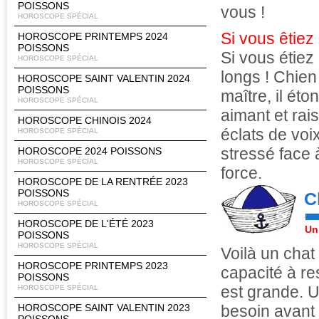
POISSONS
vous !
HOROSCOPE SPÉCIAL
Si vous êtiez
HOROSCOPE PRINTEMPS 2024
POISSONS
Si vous étiez
HOROSCOPE SPÉCIAL
longs ! Chien
HOROSCOPE SAINT VALENTIN 2024
POISSONS
maître, il ét
HOROSCOPE SPÉCIAL
aimant et rai
HOROSCOPE CHINOIS 2024
éclats de voi
HOROSCOPE SPÉCIAL
stressé face à
HOROSCOPE 2024 POISSONS
HOROSCOPE SPÉCIAL
force.
HOROSCOPE DE LA RENTRÉE 2023
POISSONS
C
HOROSCOPE SPÉCIAL
HOROSCOPE DE L'ÉTÉ 2023
Un
POISSONS
HOROSCOPE SPÉCIAL
Voilà un chat
HOROSCOPE PRINTEMPS 2023
capacité à re
POISSONS
est grande. Ul
HOROSCOPE SPÉCIAL
HOROSCOPE SAINT VALENTIN 2023
besoin avant t