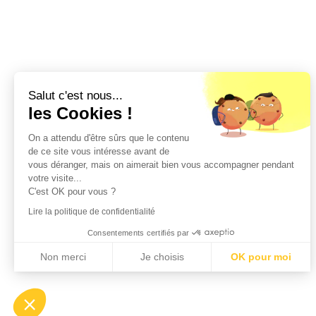
Salut c'est nous...
les Cookies !
On a attendu d'être sûrs que le contenu
de ce site vous intéresse avant de
vous déranger, mais on aimerait bien vous accompagner pendant
votre visite...
C'est OK pour vous ?
Lire la politique de confidentialité
Consentements certifiés par
Non merci
Je choisis
OK pour moi
Axeptio consent
Plateforme de Gestion du Consentement : Personnalisez vos Options
Notre plateforme vous permet d'adapter et de gérer vos paramètres de confident