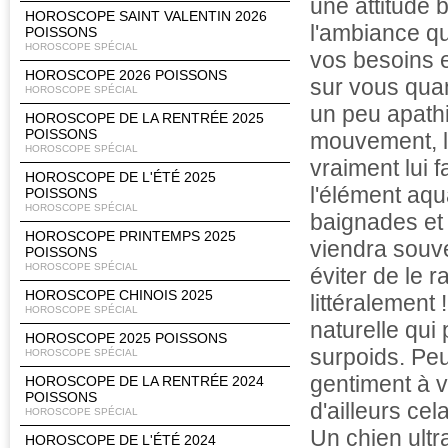
une attitude b
HOROSCOPE SAINT VALENTIN 2026
l'ambiance qu
POISSONS
HOROSCOPE SPÉCIAL
vos besoins e
HOROSCOPE 2026 POISSONS
sur vous quan
HOROSCOPE SPÉCIAL
un peu apathi
HOROSCOPE DE LA RENTRÉE 2025
POISSONS
mouvement, le
HOROSCOPE SPÉCIAL
vraiment lui f
HOROSCOPE DE L'ÉTÉ 2025
l'élément aqua
POISSONS
HOROSCOPE SPÉCIAL
baignades et l
HOROSCOPE PRINTEMPS 2025
viendra souve
POISSONS
HOROSCOPE SPÉCIAL
éviter de le 
HOROSCOPE CHINOIS 2025
littéralement
HOROSCOPE SPÉCIAL
naturelle qui
HOROSCOPE 2025 POISSONS
surpoids. Peu
HOROSCOPE SPÉCIAL
gentiment à v
HOROSCOPE DE LA RENTRÉE 2024
POISSONS
d'ailleurs cel
HOROSCOPE SPÉCIAL
Un chien ultr
HOROSCOPE DE L'ÉTÉ 2024