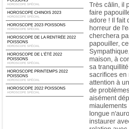
POISSONS
Très câlin, i
HOROSCOPE SPÉCIAL
faire papouille
HOROSCOPE CHINOIS 2023
HOROSCOPE SPÉCIAL
adore ! Il fai
HOROSCOPE 2023 POISSONS
horreur de l'e
HOROSCOPE SPÉCIAL
cherchera pas
HOROSCOPE DE LA RENTRÉE 2022
POISSONS
papouiller, ce
HOROSCOPE SPÉCIAL
Sympathique, 
HOROSCOPE DE L'ÉTÉ 2022
maison, à con
POISSONS
HOROSCOPE SPÉCIAL
sa tranquilli
HOROSCOPE PRINTEMPS 2022
sacrifices en
POISSONS
HOROSCOPE SPÉCIAL
attention à u
HOROSCOPE 2022 POISSONS
de problèmes.
HOROSCOPE SPÉCIAL
aisément dép
miaulements o
longue n'auro
instaurer ave