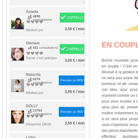
-
Amelia
4890
J'APPELLE
consultations
3,50 € / min
Medium pur
-
EN COUP
Gloriam
411
consultations
J'APPELLE
Savoir c'est anticiper
3,00 € / min
Bonne nouvelle pou
-
en couple ! C'est en 
dévoué à la gestion d
Natacha
ne sera pas avare d
6276
Prendre un RDV
consultations
bonheur et de compli
ciel bleu azur pour
3,95 € / min
Médium pur
vraiment comme un ch
-
pour vous évader à 
DOLLY
ainsi plus de piment
13762
Prendre un RDV
routine notamment sur
consultations
à lui sera plus propi
3,50 € / min
Dimanche 18h30
vous n'opèrerez enco
-
des jalons importants
effecteur quelq
Lylou