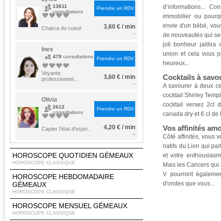
13611
d’informations... Co
Prendre un RDV
consultations
immobilier ou pourq
envie d'un bébé, vo
3,60 € / min
Chakra du coeur
-
de nouveautés qui sem
joli bonheur jaillir
Ines
union et cela vous p
470
consultations
Prendre un RDV
heureux...
Voyante
Cocktails à savo
3,60 € / min
professionnel...
-
A savourer à deux ce
cocktail Shirley Temp
Olivia
cocktail versez 2cl 
2612
Prendre un RDV
consultations
canada dry et 6 cl de
4,20 € / min
Vos affinités am
Capter l'état d'espri...
-
Côté affinités, vous 
natifs du Lion qui pa
HOROSCOPE QUOTIDIEN GÉMEAUX
et votre enthousiasm
HOROSCOPE CLASSIQUE
Mais les Cancers qui 
V pourront égaleme
HOROSCOPE HEBDOMADAIRE
d'ondes que vous...
GÉMEAUX
HOROSCOPE CLASSIQUE
HOROSCOPE MENSUEL GÉMEAUX
HOROSCOPE CLASSIQUE