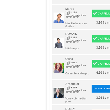
...
Marco
4168
J'APPELL
consultations
3,20 € / m
Mes flashs et mes
Guides
ROMAIN
1364
J'APPELL
consultations
3,50 € / m
Médium pur
Olivia
2612
J'APPELL
consultations
4,20 € / m
Capter l'état d'espri...
Arcenciel
9215
Prendre un R
consultations
3,99 € / m
Votre voix medium
pure
DOLLY