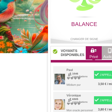
BALANCE
CHANGER DE SIGNE
VOYANTS
DISPONIBLES
Privé
Audio
Bélier
Taureau
Gémeaux
Cancer
Paul
1046
J'APPELL
consultations
3,50 € / m
Lion
Médium pur
Vierge
Balance
Scorpio
Véronique
6505
J'APPELL
consultations
Sagittaire
Capricorne
Verseau
Poisson
3,80 € / m
Mon oracle personnel