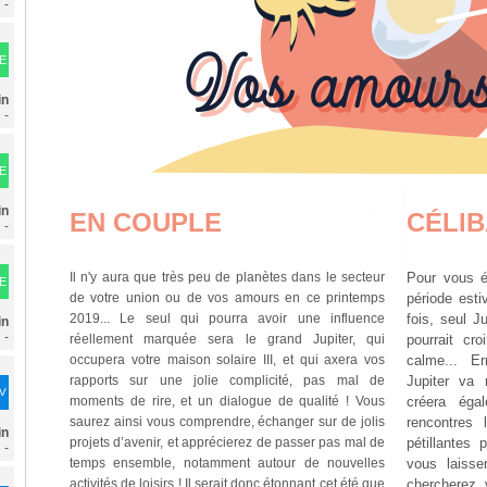
-
E
in
-
E
in
EN COUPLE
CÉLIB
-
Il n'y aura que très peu de planètes dans le secteur
Pour vous ég
E
de votre union ou de vos amours en ce printemps
période esti
2019... Le seul qui pourra avoir une influence
fois, seul J
in
-
réellement marquée sera le grand Jupiter, qui
pourrait cr
occupera votre maison solaire III, et qui axera vos
calme... E
rapports sur une jolie complicité, pas mal de
Jupiter va 
DV
moments de rire, et un dialogue de qualité ! Vous
créera éga
saurez ainsi vous comprendre, échanger sur de jolis
rencontres 
in
projets d’avenir, et apprécierez de passer pas mal de
pétillantes 
-
temps ensemble, notamment autour de nouvelles
vous laisse
activités de loisirs ! Il serait donc étonnant cet été que
chercherez