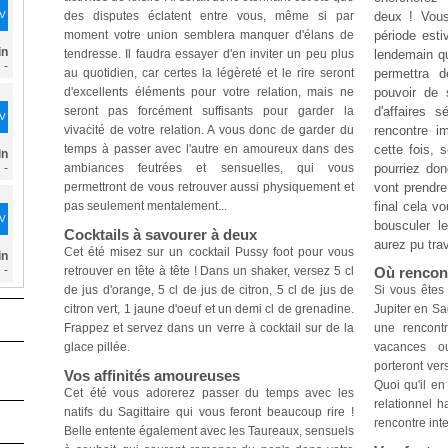
DV
des disputes éclatent entre vous, même si par
deux ! Vous
moment votre union semblera manquer d'élans de
période esti
in
tendresse. Il faudra essayer d'en inviter un peu plus
lendemain qu
-
au quotidien, car certes la légèreté et le rire seront
permettra d
d'excellents éléments pour votre relation, mais ne
pouvoir de 
seront pas forcément suffisants pour garder la
d'affaires 
DV
vivacité de votre relation. A vous donc de garder du
rencontre im
temps à passer avec l'autre en amoureux dans des
cette fois, 
in
-
ambiances feutrées et sensuelles, qui vous
pourriez don
permettront de vous retrouver aussi physiquement et
vont prendre
pas seulement mentalement...
final cela v
DV
bousculer l
Cocktails à savourer à deux
aurez pu tra
Cet été misez sur un cocktail Pussy foot pour vous
in
-
retrouver en tête à tête ! Dans un shaker, versez 5 cl
Où rencon
de jus d'orange, 5 cl de jus de citron, 5 cl de jus de
Si vous êtes 
citron vert, 1 jaune d'oeuf et un demi cl de grenadine.
Jupiter en Sag
Frappez et servez dans un verre à cocktail sur de la
une rencont
glace pillée.
vacances o
porteront ver
Vos affinités amoureuses
Quoi qu'il en
Cet été vous adorerez passer du temps avec les
relationnel h
natifs du Sagittaire qui vous feront beaucoup rire !
rencontre inte
Belle entente également avec les Taureaux, sensuels