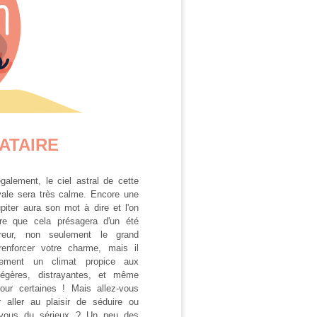
ATAIRE
alement, le ciel astral de cette
vale sera très calme. Encore une
upiter aura son mot à dire et l'on
oire que cela présagera d'un été
rreur, non seulement le grand
renforcer votre charme, mais il
lement un climat propice aux
légères, distrayantes, et même
pour certaines ! Mais allez-vous
r aller au plaisir de séduire ou
 vous du sérieux ? Un peu des