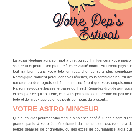
Là aussi Neptune aura son mot à dire, puisqu’il influencera votre maiso
solaire VI et pourra s'en prendre à votre vitalité moral ! Au niveau physiqu
tout ira bien, dans votre tête en revanche, ce sera plus compliqué
Nostalgique, souvent perdu dans vos rêveries, vous semblerez nourrir de
remords ou des regrets qui finalement ne feront que vous empoisonner
Raisonnez-vous et laissez le passé où il est ! Regardez droit devant vous
et acceptez ce qui doit l'être, cela vous permettra de reprendre du poil de l
bête et de mieux apprécier les petits bonheurs du présent...
VOTRE ASTRO MINCEUR
Quelques kilos pourront s'inviter sur la balance cet été ! Et cela sera du e
grande partie à votre état émotionnel du moment qui occasionnera d
petites séances de grignotage, ou des excès de gourmandise alors qu