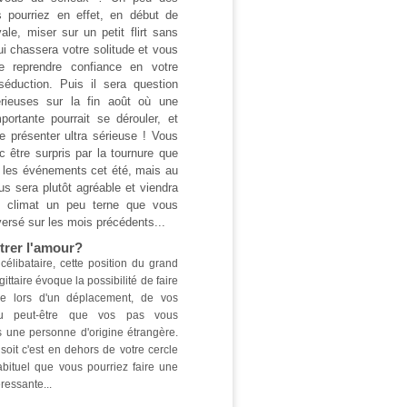
 pourriez en effet, en début de
vale, miser sur un petit flirt sans
i chassera votre solitude et vous
e reprendre confiance en votre
séduction. Puis il sera question
sérieuses sur la fin août où une
portante pourrait se dérouler, et
se présenter ultra sérieuse ! Vous
c être surpris par la tournure que
 les événements cet été, mais au
ous sera plutôt agréable et viendra
e climat un peu terne que vous
versé sur les mois précédents...
trer l'amour?
célibataire, cette position du grand
ittaire évoque la possibilité de faire
re lors d'un déplacement, de vos
u peut-être que vos pas vous
s une personne d'origine étrangère.
 soit c'est en dehors de votre cercle
abituel que vous pourriez faire une
ressante...