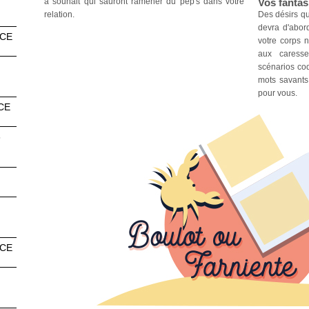
à souhait qui sauront ramener du pep's dans votre
Vos fanta
relation.
Des désirs qu
devra d'abor
NCE
votre corps n
aux caress
scénarios coq
mots savants
pour vous.
CE
6
NCE