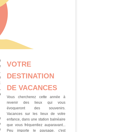
n
VOTRE
e
.
DESTINATION
s
.
DE VACANCES
,
a
Vous chercherez cette année à
revenir des lieux qui vous
évoqueront des souvenirs.
Vacances sur les lieux de votre
n
enfance, dans une station balnéaire
e
que vous fréquentiez auparavant...
e
Peu importe le paysage, c'est