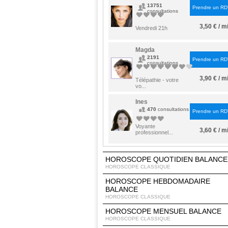
13751
Prendre un R
consultations
3,50 € / m
Vendredi 21h
Magda
2191
Prendre un R
consultations
3,90 € / m
Télépathie - votre
vo...
Ines
470
consultations
Prendre un R
Voyante
3,60 € / m
professionnel...
HOROSCOPE QUOTIDIEN BALANCE
HOROSCOPE CLASSIQUE
HOROSCOPE HEBDOMADAIRE
BALANCE
HOROSCOPE CLASSIQUE
HOROSCOPE MENSUEL BALANCE
HOROSCOPE CLASSIQUE