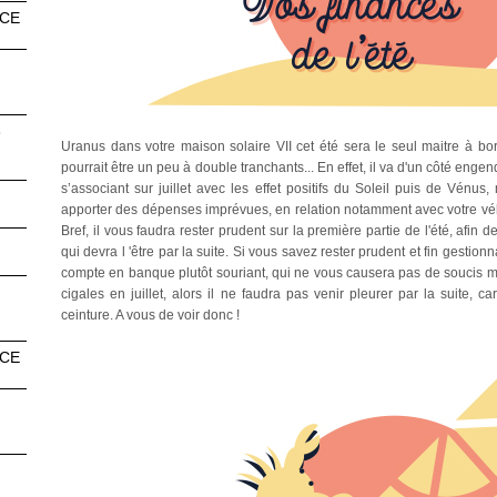
NCE
3
Uranus dans votre maison solaire VII cet été sera le seul maitre à bor
pourrait être un peu à double tranchants... En effet, il va d'un côté eng
s’associant sur juillet avec les effet positifs du Soleil puis de Vénus,
apporter des dépenses imprévues, en relation notamment avec votre vé
Bref, il vous faudra rester prudent sur la première partie de l'été, afin
qui devra l 'être par la suite. Si vous savez rester prudent et fin gestion
compte en banque plutôt souriant, qui ne vous causera pas de soucis m
cigales en juillet, alors il ne faudra pas venir pleurer par la suite, c
ceinture. A vous de voir donc !
NCE