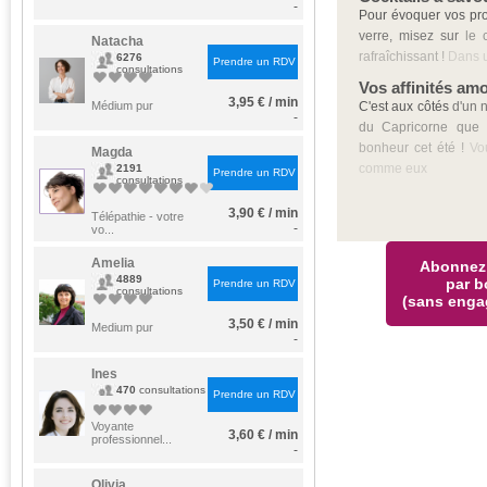
-
Pour évoquer vos pr
verre, misez sur
le c
Natacha
rafraîchissant !
Dans u
6276
Prendre un RDV
consultations
Vos affinités am
3,95 € / min
Médium pur
C'est aux côtés
d'un 
-
du Capricorne que 
bonheur cet été !
Vou
Magda
comme eux
2191
Prendre un RDV
consultations
3,90 € / min
Télépathie - votre
-
vo...
Amelia
Abonnez
4889
par b
Prendre un RDV
consultations
(sans enga
3,50 € / min
Medium pur
-
Ines
470
consultations
Prendre un RDV
Voyante
3,60 € / min
professionnel...
-
Olivia