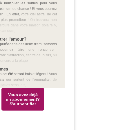
à multiplier les sorties pour vous
aximum
de chance ! Et vous pourrez
r ! En effet,
votre ciel astral de cet
 plus prometteur !
On trouvera non
rcure dans votre maison solaire V,
s amours,
trer l'amour?
plutôt dans des lieux d'amusements
ourriez faire une rencontre
arc d'attraction, centre de loisirs,
ou
encore à la plage
smes
s cet été
seront frais et légers !
Vous
ats
qui sortent de l'originalité,
de
rotiques sensuels,
Vous avez déjà
un abonnement?
S'authentifier