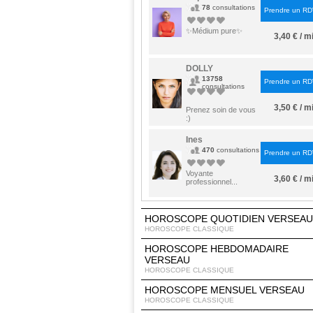
78
consultations
Prendre un R
✨Médium pure✨
3,40 € / m
DOLLY
13758
Prendre un R
consultations
3,50 € / m
Prenez soin de vous
:)
Ines
470
consultations
Prendre un R
Voyante
3,60 € / m
professionnel...
HOROSCOPE QUOTIDIEN VERSEAU
HOROSCOPE CLASSIQUE
HOROSCOPE HEBDOMADAIRE
VERSEAU
HOROSCOPE CLASSIQUE
HOROSCOPE MENSUEL VERSEAU
HOROSCOPE CLASSIQUE