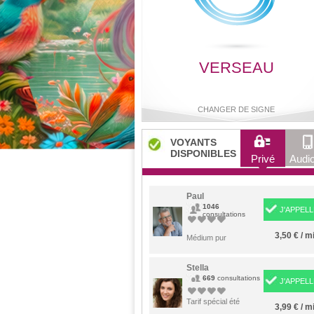
VERSEAU
CHANGER DE SIGNE
VOYANTS
DISPONIBLES
Privé
Audio
Bélier
Taureau
Gémeaux
Cancer
Paul
1046
J'APPELL
consultations
3,50 € / m
Lion
Médium pur
Vierge
Balance
Scorpio
Stella
669
consultations
J'APPELL
Sagittaire
Capricorne
Verseau
Poisson
Tarif spécial été
3,99 € / m