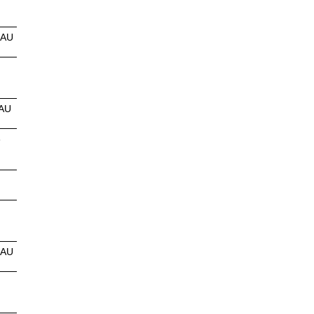
EAU
AU
6
EAU