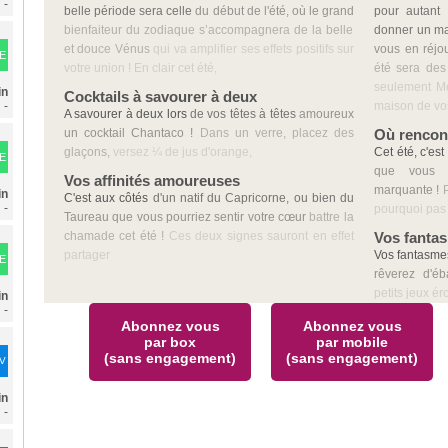
-
belle période sera celle
du début de l'été, où le grand
pour autant 
bienfaiteur du zodiaque s’accompagnera de la belle
donner un m
et douce Vénus
qui va amplifier ses effets positifs sur
vous en réjoui
E
votre union ! En clair cet été,
été sera des
seulement Me
in
Cocktails à savourer à deux
-
maison de vo
A savourer à deux lors
de vos têtes à têtes
amoureux
un cocktail Chantaco !
Dans un verre, placez des
Où rencon
glaçons,
versez ¼ de jus d'orange,
Cet été, c'est
E
que vous p
Vos affinités amoureuses
marquante !
P
in
C'est aux côtés
d'un natif du Capricorne, ou bien du
-
pourquoi pas 
Taureau que vous pourriez sentir votre cœur
battre la
chamade cet été !
Ces deux signes sauront en effet
Vos fanta
partager
Vos fantasme
E
rêverez d'éb
petits jeux é
in
-
Abonnez vous
Abonnez vous
par box
par mobile
(sans engagement)
(sans engagement)
DV
in
-