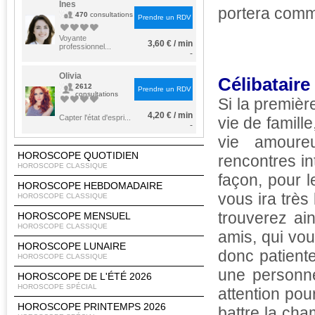
Ines
portera com
470
consultations
Prendre un RDV
Voyante
3,60 € / min
professionnel...
-
Olivia
Célibataire
2612
Prendre un RDV
consultations
Si la premièr
4,20 € / min
Capter l'état d'espri...
vie de famill
-
vie amoure
HOROSCOPE QUOTIDIEN
rencontres in
HOROSCOPE CLASSIQUE
façon, pour l
HOROSCOPE HEBDOMADAIRE
vous ira très
HOROSCOPE CLASSIQUE
trouverez ai
HOROSCOPE MENSUEL
HOROSCOPE CLASSIQUE
amis, qui vou
HOROSCOPE LUNAIRE
donc patient
HOROSCOPE CLASSIQUE
une personne
HOROSCOPE DE L'ÉTÉ 2026
HOROSCOPE SPÉCIAL
attention pou
HOROSCOPE PRINTEMPS 2026
battre la cha