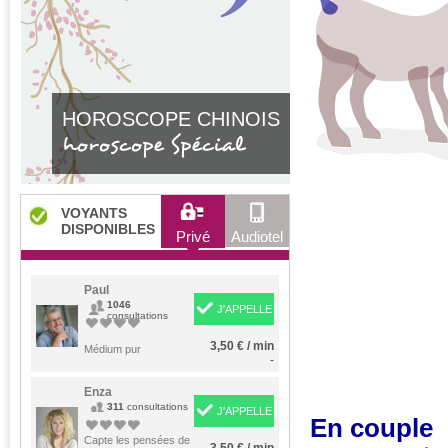
HOROSCOPE CHINOIS
horoscope Spécial
VOYANTS
DISPONIBLES
Privé
Audiotel
Paul
1046
J'APPELLE
consultations
3,50 € / min
Médium pur
-
Enza
311
consultations
J'APPELLE
En couple
Capte les pensées de