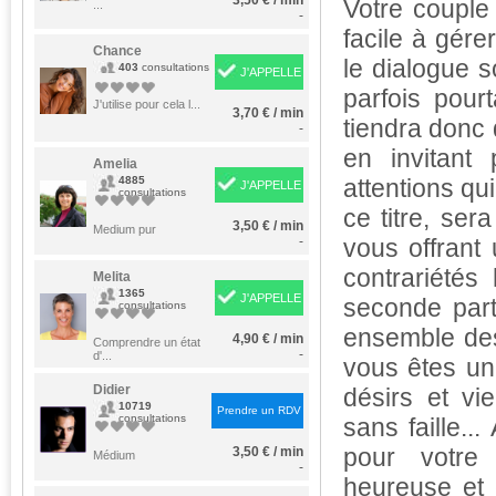
3,50 € / min
Votre couple
...
-
facile à gére
Chance
le dialogue 
403
consultations
J'APPELLE
parfois pour
J'utilise pour cela l...
3,70 € / min
tiendra donc 
-
en invitant 
Amelia
4885
attentions qu
J'APPELLE
consultations
ce titre, ser
3,50 € / min
Medium pur
-
vous offrant 
contrariétés 
Melita
1365
J'APPELLE
seconde parti
consultations
ensemble des 
4,90 € / min
Comprendre un état
-
d'...
vous êtes un 
Didier
désirs et v
10719
Prendre un RDV
consultations
sans faille.
pour votre
3,50 € / min
Médium
-
heureuse et 