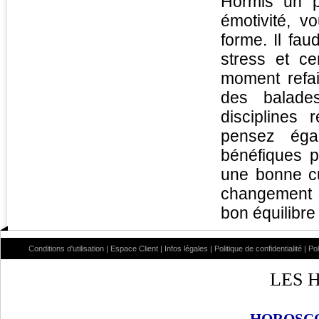
Hormis un p
émotivité, v
forme. Il fa
stress et ce
moment refai
des balade
disciplines
pensez éga
bénéfiques po
une bonne c
changement 
bon équilibre
Conditions d'utilisation
|
Espace Client
|
Infos légales
|
Politique de confidentialité
|
Po
LES 