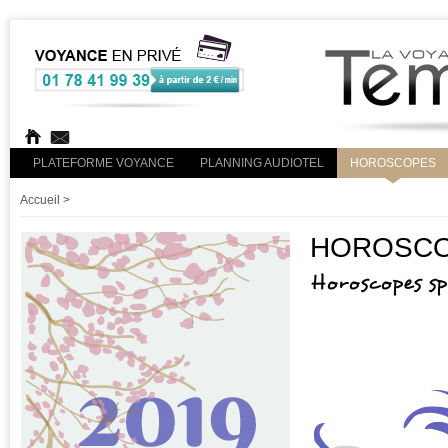
PLATEFORME VOYANCE
PLANNING AUDIOTEL
HOROSCOPES
Accueil
>
HOROSCOP
Horoscopes s