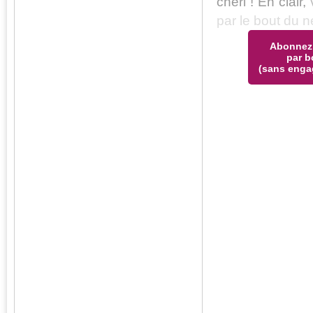
chéri ! En clair,
v
par le bout du 
Abonnez
par b
(sans enga