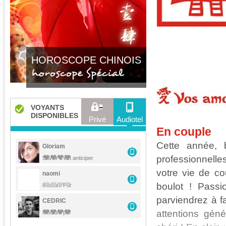
HOROSCOPE CHINOIS
horoscope Spécial
VOYANTS
DISPONIBLES
Privé
Audiotel
En couple
Cette année, 
Gloriam
professionnelle
Savoir c'est anticiper
votre vie de co
naomi
boulot ! Passi
Médium Pur
parviendrez à f
CEDRIC
attentions géné
Médium pur