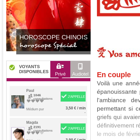
HOROSCOPE CHINOIS
horoscope Spécial
VOYANTS
DISPONIBLES
En couple
Privé
Audiotel
Voilà une année
épanouissante 
Paul
1046
J'APPELLE
l’ambiance de
consultations
permettant si c
3,50 € / min
Médium pur
-
griefs qui avai
Magda
définitivement r
2191
J'APPELLE
consultations
le mois de févrie