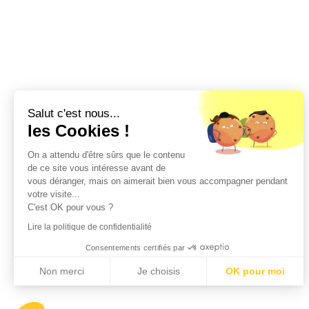
Salut c'est nous...
les Cookies !
On a attendu d'être sûrs que le contenu
de ce site vous intéresse avant de
vous déranger, mais on aimerait bien vous accompagner pendant
votre visite...
C'est OK pour vous ?
Lire la politique de confidentialité
Consentements certifiés par
Non merci
Je choisis
OK pour moi
Axeptio consent
Plateforme de Gestion du Consentement : Personnalisez vos Options
Notre plateforme vous permet d'adapter et de gérer vos paramètres de confident