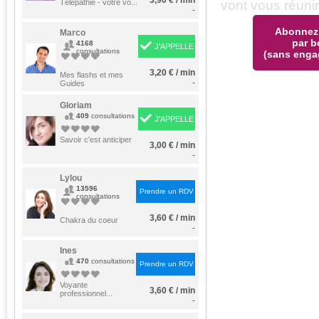
3,90 € / min
vont vous réunir
Télépathie - votre vo...
-
Abonnez
Marco
par b
4168
J'APPELLE
consultations
(sans enga
3,20 € / min
Mes flashs et mes
-
Guides
Gloriam
409
consultations
J'APPELLE
Savoir c'est anticiper
3,00 € / min
-
Lylou
13596
Prendre un RDV
consultations
3,60 € / min
Chakra du coeur
-
Ines
470
consultations
Prendre un RDV
Voyante
3,60 € / min
professionnel...
-