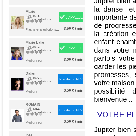
Jupiter bien 
-
la danse, et
Marie
importante de 
1615
J'APPELLE
consultations
de progresse
3,50 € / min
Flashs et prédictions...
la création 
-
enfant chamb
Marie Lylie
3013
dans votre m
J'APPELLE
consultations
parfois votr
3,00 € / min
Médium pur
-
garder les p
promesses, s
Didier
10723
Prendre un RDV
votre maison 
consultations
possibilit
3,50 € / min
Médium
-
bienvenue...
ROMAIN
1364
Prendre un RDV
VOTRE PL
consultations
3,50 € / min
Médium pur
-
Jupiter bien 
Ines