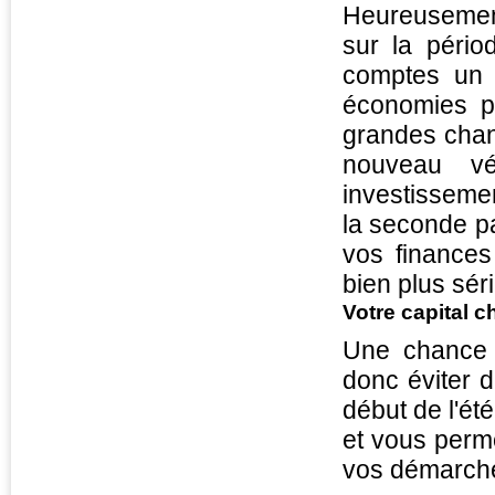
Heureusement
sur la pério
comptes un 
économies po
grandes chan
nouveau véh
investissemen
la seconde pa
vos finances
bien plus séri
Votre capital c
Une chance 
donc éviter d
début de l'ét
et vous perme
vos démarches