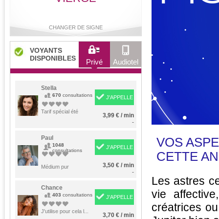
CHANGER DE SIGNE
VOYANTS
DISPONIBLES
Privé
Audiotel
Bélier
Taureau
Gémeaux
Cancer
Stella
670
consultations
J'APPELLE
Tarif spécial été
3,99 € / min
Lion
Vierge
Balance
Scorpion
-
Paul
VOS ASP
1048
J'APPELLE
consultations
CETTE AN
Sagittaire
Capricorne
Verseau
Poissons
3,50 € / min
Médium pur
-
Les astres ce
Chance
vie affectiv
403
consultations
J'APPELLE
créatrices ou 
J'utilise pour cela l...
3,70 € / min