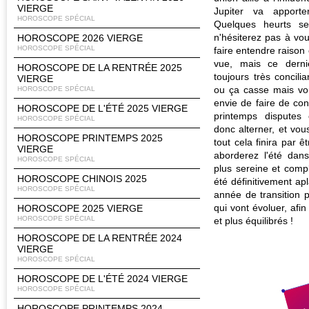
VIERGE
Jupiter va apport
HOROSCOPE SPÉCIAL
Quelques heurts se
n'hésiterez pas à vou
HOROSCOPE 2026 VIERGE
HOROSCOPE SPÉCIAL
faire entendre raison
vue, mais ce dern
HOROSCOPE DE LA RENTRÉE 2025
toujours très concili
VIERGE
ou ça casse mais vou
HOROSCOPE SPÉCIAL
envie de faire de con
HOROSCOPE DE L'ÉTÉ 2025 VIERGE
printemps disputes e
HOROSCOPE SPÉCIAL
donc alterner, et vou
HOROSCOPE PRINTEMPS 2025
tout cela finira par ê
VIERGE
aborderez l'été da
HOROSCOPE SPÉCIAL
plus sereine et compl
HOROSCOPE CHINOIS 2025
été définitivement ap
HOROSCOPE SPÉCIAL
année de transition 
qui vont évoluer, afin
HOROSCOPE 2025 VIERGE
HOROSCOPE SPÉCIAL
et plus équilibrés !
HOROSCOPE DE LA RENTRÉE 2024
VIERGE
HOROSCOPE SPÉCIAL
HOROSCOPE DE L'ÉTÉ 2024 VIERGE
HOROSCOPE SPÉCIAL
HOROSCOPE PRINTEMPS 2024