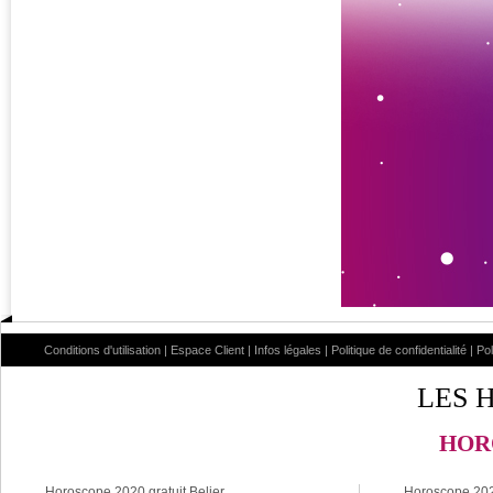
Conditions d'utilisation
|
Espace Client
|
Infos légales
|
Politique de confidentialité
|
Po
LES 
HOR
Horoscope 2020 gratuit Belier
Horoscope 2020