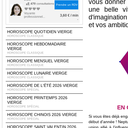
vous donner 
470
consultations
Prendre un RDV
une belle vi
Voyante
3,60 € / min
d'imaginatio
professionnel...
-
et vos ambit
HOROSCOPE QUOTIDIEN VIERGE
HOROSCOPE CLASSIQUE
HOROSCOPE HEBDOMADAIRE
VIERGE
HOROSCOPE CLASSIQUE
HOROSCOPE MENSUEL VIERGE
HOROSCOPE CLASSIQUE
HOROSCOPE LUNAIRE VIERGE
HOROSCOPE CLASSIQUE
HOROSCOPE DE L'ÉTÉ 2026 VIERGE
HOROSCOPE SPÉCIAL
HOROSCOPE PRINTEMPS 2026
VIERGE
EN
HOROSCOPE SPÉCIAL
HOROSCOPE CHINOIS 2026 VIERGE
Si vous êtes déjà eng
HOROSCOPE SPÉCIAL
début d'année ! Neptu
HOROSCOPE SAINT VALENTIN 2026
union allié à l'influe