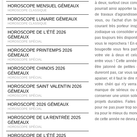
à deux, surtout ceux con
HOROSCOPE MENSUEL GÉMEAUX
pourrait ainsi apporter 
HOROSCOPE CLASSIQUE
de travaux d'agrandiss
HOROSCOPE LUNAIRE GÉMEAUX
vous, ou l'achat d'un b
HOROSCOPE CLASSIQUE
courant très porteur ins
HOROSCOPE DE L'ÉTÉ 2026
zodiaque va consolider v
GÉMEAUX
pas toujours très disponi
HOROSCOPE SPÉCIAL
vous le reprochera ! En 
bougeotte vous fera parf
HOROSCOPE PRINTEMPS 2026
GÉMEAUX
votre vie à deux et cel
HOROSCOPE SPÉCIAL
entre vous ! Cette anné
être jalonné de petites
HOROSCOPE CHINOIS 2026
dureront pas, car vous s
GÉMEAUX
HOROSCOPE SPÉCIAL
apaiser, et il faut le di
votre chéri qui n'y verr
HOROSCOPE SAINT VALENTIN 2026
manque de sérieux ou de
GÉMEAUX
conserver une union solid
HOROSCOPE SPÉCIAL
projets durables. Faite
HOROSCOPE 2026 GÉMEAUX
pour ne pas jouer trop s
HOROSCOPE SPÉCIAL
ira pour le mieux du mon
HOROSCOPE DE LA RENTRÉE 2025
de cette année ne devra 
GÉMEAUX
HOROSCOPE SPÉCIAL
HOROSCOPE DE L'ÉTÉ 2025