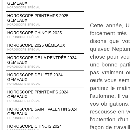
GÉMEAUX
HOROSCOPE SPÉCIAL
HOROSCOPE PRINTEMPS 2025
GÉMEAUX
Cette année, U
HOROSCOPE SPÉCIAL
forcément très
HOROSCOPE CHINOIS 2025
HOROSCOPE SPÉCIAL
disons que vot
HOROSCOPE 2025 GÉMEAUX
qu'avec Neptune
HOROSCOPE SPÉCIAL
chose pour vous
HOROSCOPE DE LA RENTRÉE 2024
GÉMEAUX
une bonne part
HOROSCOPE SPÉCIAL
pas vraiment o
HOROSCOPE DE L'ÉTÉ 2024
œufs vous sembl
GÉMEAUX
HOROSCOPE SPÉCIAL
partirez le mat
HOROSCOPE PRINTEMPS 2024
l'automne. Il va
GÉMEAUX
HOROSCOPE SPÉCIAL
vos obligations.
HOROSCOPE SAINT VALENTIN 2024
rescousse en v
GÉMEAUX
l'obtention d'u
HOROSCOPE SPÉCIAL
HOROSCOPE CHINOIS 2024
façon de travai