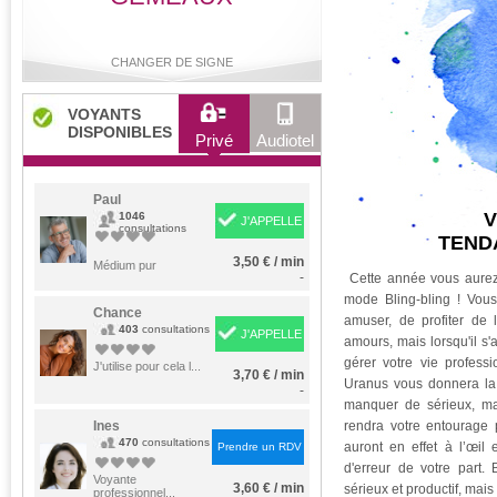
CHANGER DE SIGNE
VOYANTS
DISPONIBLES
Privé
Audiotel
Bélier
Taureau
Gémeaux
Cancer
Paul
1046
J'APPELLE
consultations
TEND
3,50 € / min
Lion
Médium pur
Vierge
Balance
Scorpion
-
Cette année vous aurez
mode Bling-bling ! Vous
Chance
amuser, de profiter de 
403
consultations
J'APPELLE
amours, mais lorsqu'il s'
gérer votre vie professi
Sagittaire
Capricorne
Verseau
Poissons
J'utilise pour cela l...
3,70 € / min
Uranus vous donnera la 
-
manquer de sérieux, mal
Ines
rendra votre entourage 
470
consultations
auront en effet à l’œil
Prendre un RDV
d'erreur de votre part.
Voyante
3,60 € / min
sérieux et productif, ma
professionnel...