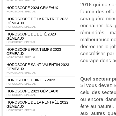
HOROSCOPE SPÉCIAL
2016 qui ne ser
HOROSCOPE 2024 GÉMEAUX
fournir des eff
HOROSCOPE SPÉCIAL
sera guère mieux
HOROSCOPE DE LA RENTRÉE 2023
GÉMEAUX
enchaîner les 
HOROSCOPE SPÉCIAL
rémunérés, ma
HOROSCOPE DE L'ÉTÉ 2023
GÉMEAUX
malheureuseme
HOROSCOPE SPÉCIAL
décrocher le jo
HOROSCOPE PRINTEMPS 2023
concrétiser par
GÉMEAUX
HOROSCOPE SPÉCIAL
courage donc pou
HOROSCOPE SAINT VALENTIN 2023
GÉMEAUX
HOROSCOPE SPÉCIAL
Quel secteur pr
HOROSCOPE CHINOIS 2023
HOROSCOPE SPÉCIAL
Si vous devez r
HOROSCOPE 2023 GÉMEAUX
celui des secte
HOROSCOPE SPÉCIAL
ou encore dans
HOROSCOPE DE LA RENTRÉE 2022
être au naturel.
GÉMEAUX
HOROSCOPE SPÉCIAL
aux autres que