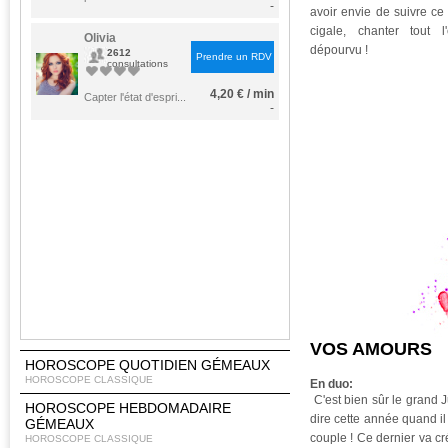
-
avoir envie de suivre ce
cigale, chanter tout l
Olivia
dépourvu !
2612
Prendre un RDV
consultations
4,20 € / min
Capter l'état d'espri...
-
VOS AMOURS
HOROSCOPE QUOTIDIEN GÉMEAUX
HOROSCOPE CLASSIQUE
En duo:
C'est bien sûr le grand J
HOROSCOPE HEBDOMADAIRE
dire cette année quand il
GÉMEAUX
couple ! Ce dernier va cr
HOROSCOPE CLASSIQUE